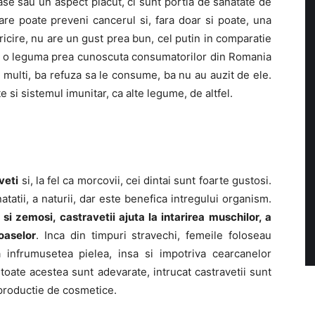
se sau un aspect placut, ci sunt portia de sanatate de
re poate preveni cancerul si, fara doar si poate, una
icire, nu are un gust prea bun, cel putin in comparatie
te o leguma prea cunoscuta consumatorilor din Romania
 multi, ba refuza sa le consume, ba nu au auzit de ele.
 si sistemul imunitar, ca alte legume, de altfel.
veti
si, la fel ca morcovii, cei dintai sunt foarte gustosi.
atii, a naturii, dar este benefica intregului organism.
si zemosi, castravetii ajuta la intarirea muschilor, a
oaselor
. Inca din timpuri stravechi, femeile foloseau
 infrumusetea pielea, insa si impotriva cearcanelor
 toate acestea sunt adevarate, intrucat castravetii sunt
n productie de cosmetice.