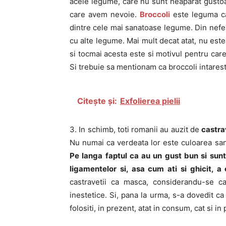
acele legume, care nu sunt neaparat gustoa
care avem nevoie.
Broccoli
este leguma ca
dintre cele mai sanatoase legume. Din nefer
cu alte legume. Mai mult decat atat, nu es
si tocmai acesta este si motivul pentru care
Si trebuie sa mentionam ca broccoli intareste
Citește și:
Exfolierea pielii
3. In schimb, toti romanii au auzit de
castra
Nu numai ca verdeata lor este culoarea sanat
Pe langa faptul ca au un gust bun si sunt 
ligamentelor si, asa cum ati si ghicit, a 
castravetii ca masca, considerandu-se ca
inestetice. Si, pana la urma, s-a dovedit ca
folositi, in prezent, atat in consum, cat si i