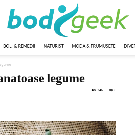
BOLI & REMEDII
NATURIST
MODA & FRUMUSETE
DIVE
BodyGeek
 legume
anatoase legume
346
0