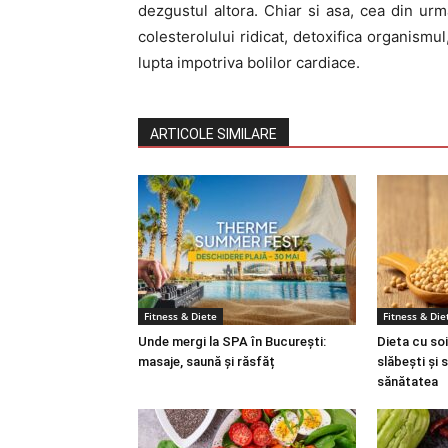
dezgustul altora. Chiar si asa, cea din urma
colesterolului ridicat, detoxifica organismul
lupta impotriva bolilor cardiace.
ARTICOLE SIMILARE
Fitness & Diete
Fitness & Die
Unde mergi la SPA în București:
Dieta cu soi
masaje, saună și răsfăț
slăbești și 
sănătatea