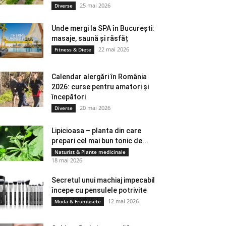
25 mai 2026
Diverse
Unde mergi la SPA în București:
masaje, saună și răsfăț
22 mai 2026
Fitness & Diete
Calendar alergări în România
2026: curse pentru amatori și
începători
20 mai 2026
Diverse
Lipicioasa – planta din care
prepari cel mai bun tonic de...
Naturist & Plante medicinale
18 mai 2026
Secretul unui machiaj impecabil
începe cu pensulele potrivite
12 mai 2026
Moda & Frumusete