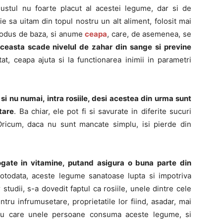
ustul nu foarte placut al acestei legume, dar si de
 sa uitam din topul nostru un alt aliment, folosit mai
produs de baza, si anume
ceapa
, care, de asemenea, se
ceasta scade nivelul de zahar din sange si previne
at, ceapa ajuta si la functionarea inimii in parametri
i nu numai, intra rosiile, desi acestea din urma sunt
tare
. Ba chiar, ele pot fi si savurate in diferite sucuri
. Oricum, daca nu sunt mancate simplu, isi pierde din
ogate in vitamine, putand asigura o buna parte din
Totodata, aceste legume sanatoase lupta si impotriva
tudii, s-a dovedit faptul ca rosiile, unele dintre cele
tru infrumusetare, proprietatile lor fiind, asadar, mai
 cu care unele persoane consuma aceste legume, si