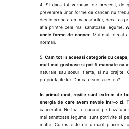
4. Si daca tot vorbeam de broccoli, de g
prevenirea unor forme de cancer, nu trebuie
des in prepararea mancarurilor, decat ca 
afla printre cele mai sanatoase legume.
A
unele forme de cancer
. Mai mult decat at
normali.
5.
Cam tot in aceeasi categorie cu ceapa, s
mult mai gustoase si pot fi mancate ca a
naturale sau sosuri fierte, si nu prajite
proprietatile lor. Dar care sunt acestea?
In primul rand, rosiile sunt extrem de b
energia de care avem nevoie intr-o zi
. 
cancerului. Nu foarte curand, pe baza unor s
mai sanatoase legume, sunt potrivite si pen
multe. Curios este de urmarit placerea