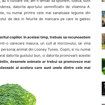
, au o culoare vie, am fi tentati sa spunem, ludica, sunt
derea, datorita aportului semnificativ de vitamina A.
cute, nu numai printre cele mai sanatoase legume din
 destul de des in felurile de mancare pe care le gatesc
oritul copiilor. In acelasi timp, trebuie sa recunoastem
 intr-o oarecare masura, un cult al morcovului, iar vina
l personaj animat din Looney Tunes. Copiii, si nu numai
at datorita gustului bun, ci datorita promovarii acestei
finitiv, desenele animate ar trebui sa promoveze mai
deosebi al acelora care sunt unele dintre cele mai