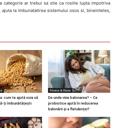
 categorie ar trebui sa stie ca rosiile lupta impotriva
, ajuta la imbunatatirea sistemului osos si, bineinteles,
te
Fitness & Diete
a: cum te ajută soia să
De unde vine balonarea? – Ce
să-ți îmbunătățești
probiotice ajută în reducerea
balonării și a flatulenței?