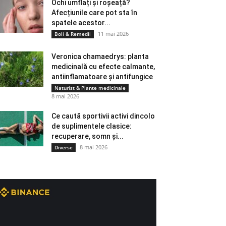
Ochi umflați și roșeață?
Afecțiunile care pot sta în
spatele acestor...
11 mai 2026
Boli & Remedii
Veronica chamaedrys: planta
medicinală cu efecte calmante,
antiinflamatoare și antifungice
Naturist & Plante medicinale
8 mai 2026
Ce caută sportivii activi dincolo
de suplimentele clasice:
recuperare, somn și...
8 mai 2026
Diverse