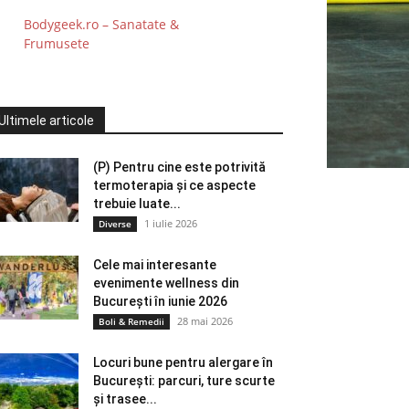
Bodygeek.ro – Sanatate &
Frumusete
Ultimele articole
(P) Pentru cine este potrivită
termoterapia și ce aspecte
trebuie luate...
1 iulie 2026
Diverse
Cele mai interesante
evenimente wellness din
București în iunie 2026
28 mai 2026
Boli & Remedii
Locuri bune pentru alergare în
București: parcuri, ture scurte
și trasee...