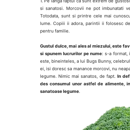
1. Pe langa faptul ca sunt extrem de gustosi
si sanatosi. Morcovii ne pot imbunatati ve
Totodata, sunt si printre cele mai cunos
lume. Copiii ii adora, parintii ii folosesc
pentru familie.
Gustul dulce, mai ales al miezului, este fav
si spunem lucrurilor pe nume
: s-a format,
este, bineinteles, a lui Bugs Bunny, celebru
ei, isi doresc sa manance morcovi, nu neapar
legume. Nimic mai sanatos, de fapt.
In de
des consumul unor astfel de alimente, in
sanatoase legume
.