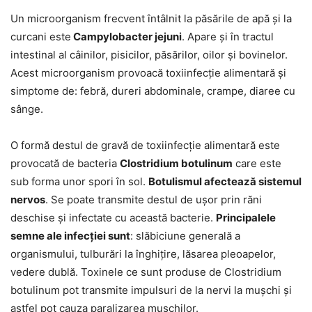
Un microorganism frecvent întâlnit la păsările de apă și la
curcani este
Campylobacter jejuni
. Apare și în tractul
intestinal al câinilor, pisicilor, păsărilor, oilor și bovinelor.
Acest microorganism provoacă toxiinfecție alimentară și
simptome de: febră, dureri abdominale, crampe, diaree cu
sânge.
O formă destul de gravă de toxiinfecție alimentară este
provocată de bacteria
Clostridium botulinum
care este
sub forma unor spori în sol.
Botulismul afectează sistemul
nervos
. Se poate transmite destul de ușor prin răni
deschise și infectate cu această bacterie.
Principalele
semne ale infecției sunt
: slăbiciune generală a
organismului, tulburări la înghițire, lăsarea pleoapelor,
vedere dublă. Toxinele ce sunt produse de Clostridium
botulinum pot transmite impulsuri de la nervi la mușchi și
astfel pot cauza paralizarea mușchilor.