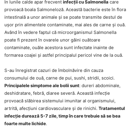
În lunile calde apar frecvent
infecții cu Salmonella
care
provoacă boala Salmoneloză. Această bacterie este în flora
intestinală a unor animale și se poate transmite destul de
ușor prin alimentele contaminate, mai ales de carne și ouă.
Având în vedere faptul că microorganismul Salmonella
poate fi prezent în ovarele unor găini ouătoare
contaminate, ouăle acestora sunt infectate inainte de
formarea coajei și astfel principalul pericol vine de la ouă.
S-au înregistrat cazuri de îmbolnăvire din cauza
consumului de ouă, carne de pui, sushi, stridii, scoici.
Principalele simptome ale bolii sunt
: dureri abdominale,
deshidratare, febră, diaree severă. Această infecție
provoacă slăbirea sistemului imunitar al organismului,
artrită, afecțiuni cardiovasculare și de rinichi.
Tratamentul
infecție durează 5-7 zile, timp în care trebuie să se bea
foarte multe lichide
.