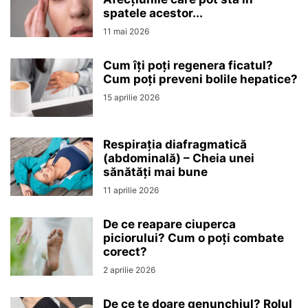
spatele acestor...
11 mai 2026
Cum îți poți regenera ficatul?
Cum poți preveni bolile hepatice?
15 aprilie 2026
Respirația diafragmatică
(abdominală) – Cheia unei
sănătăți mai bune
11 aprilie 2026
De ce reapare ciuperca
piciorului? Cum o poți combate
corect?
2 aprilie 2026
De ce te doare genunchiul? Rolul