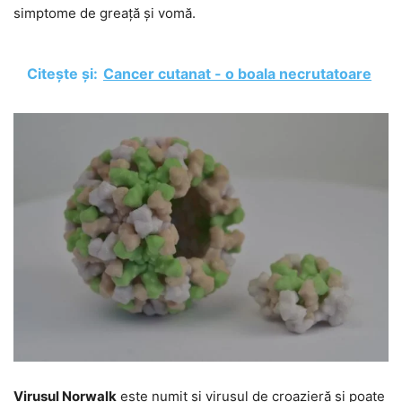
simptome de greață și vomă.
Citește și:
Cancer cutanat - o boala necrutatoare
Virusul Norwalk
este numit și virusul de croazieră și poate