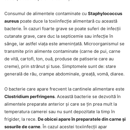
Consumul de alimentele contaminate cu
Staphylococcus
aureus
poate duce la toxiinfecție alimentară cu această
bacterie. În cazuri foarte grave se poate suferi de infecții
cutanate grave, care duc la septicemie sau infecție în
sânge, iar astfel viața este amenințată. Microorganismul se
transmite prin alimente contaminate (carne de pui, carne
de vită, cartofi, ton, ouă, produse de patiserie care au
creme), prin strănut și tuse. Simptomele sunt de: stare
generală de rău, crampe abdominale, greață, vomă, diaree.
O bacterie care apare frecvent la cantinele alimentare este
Clostridium perfringens
. Această bacterie se dezvoltă în
alimentele preparate anterior și care se țin prea mult la
temperatura camerei sau nu sunt depozitate la timp în
frigider, la rece.
De obicei apare în preparatele din carne și
sosurile de carne
. În cazul acestei toxiinfecții apar