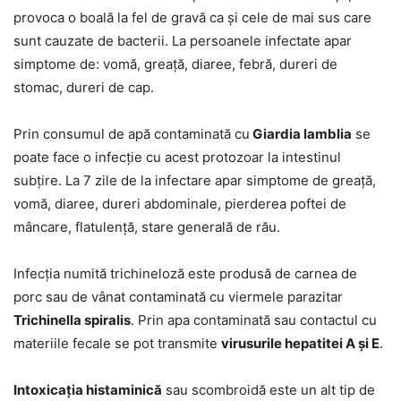
provoca o boală la fel de gravă ca și cele de mai sus care
sunt cauzate de bacterii. La persoanele infectate apar
simptome de: vomă, greață, diaree, febră, dureri de
stomac, dureri de cap.
Prin consumul de apă contaminată cu
Giardia lamblia
se
poate face o infecție cu acest protozoar la intestinul
subțire. La 7 zile de la infectare apar simptome de greață,
vomă, diaree, dureri abdominale, pierderea poftei de
mâncare, flatulență, stare generală de rău.
Infecția numită trichineloză este produsă de carnea de
porc sau de vânat contaminată cu viermele parazitar
Trichinella spiralis
. Prin apa contaminată sau contactul cu
materiile fecale se pot transmite
virusurile hepatitei A și E
.
Intoxicația histaminică
sau scombroidă este un alt tip de