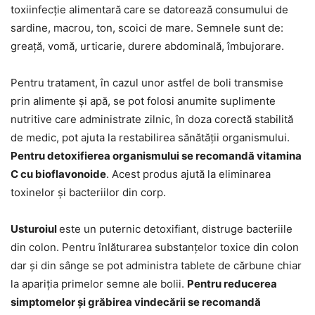
toxiinfecție alimentară care se datorează consumului de
sardine, macrou, ton, scoici de mare. Semnele sunt de:
greață, vomă, urticarie, durere abdominală, îmbujorare.
Pentru tratament, în cazul unor astfel de boli transmise
prin alimente și apă, se pot folosi anumite suplimente
nutritive care administrate zilnic, în doza corectă stabilită
de medic, pot ajuta la restabilirea sănătății organismului.
Pentru detoxifierea organismului se recomandă vitamina
C cu bioflavonoide
. Acest produs ajută la eliminarea
toxinelor și bacteriilor din corp.
Usturoiul
este un puternic detoxifiant, distruge bacteriile
din colon. Pentru înlăturarea substanțelor toxice din colon
dar și din sânge se pot administra tablete de cărbune chiar
la apariția primelor semne ale bolii.
Pentru reducerea
simptomelor și grăbirea vindecării se recomandă