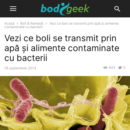
Acasă
Boli & Remedii
Vezi ce boli se transmit prin apă și alimente
contaminate cu bacterii
Vezi ce boli se transmit prin
apă și alimente contaminate
cu bacterii
843
0
18 septembrie 2014