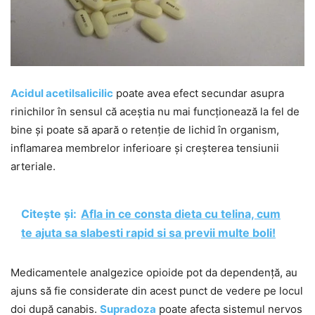
Acidul acetilsalicilic
poate avea efect secundar asupra
rinichilor în sensul că aceștia nu mai funcționează la fel de
bine și poate să apară o retenție de lichid în organism,
inflamarea membrelor inferioare și creșterea tensiunii
arteriale.
Citește și:
Afla in ce consta dieta cu telina, cum
te ajuta sa slabesti rapid si sa previi multe boli!
Medicamentele analgezice opioide pot da dependență, au
ajuns să fie considerate din acest punct de vedere pe locul
doi după canabis.
Supradoza
poate afecta sistemul nervos