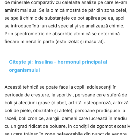
de minerale comparativ cu celelalte analize pe care le-am
amintit mai sus. Se ia o mică mostră de păr din zona cefei,
se spală chimic de substanțele ce pot apărea pe ea, apoi
se introduce într-un acid special și se analizează chimic.
Prin spectrometrie de absorbție atomică se determină
fiecare mineral în parte (este izolat și măsurat).
Citește și:
Insulina - hormonul principal al
organismului
Această tehnică se poate face la copii, adolescenți în
perioada de creștere, la sportivi, persoane care suferă de
boli și afecțiuni grave (diabet, artrită, osteoporoză, artroză,
boli de piele, obezitate și altele), persoane predispuse la
răceli, boli cronice, alergii, oameni care lucrează în mediu
cu un grad ridicat de poluare, în condiții de zgomot excesiv
sau care trăiesc în zone nefavorabile din punct de vedere