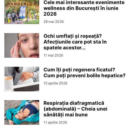
Cele mai interesante evenimente
wellness din București în iunie
2026
28 mai 2026
Ochi umflați și roșeață?
Afecțiunile care pot sta în
spatele acestor...
11 mai 2026
Cum îți poți regenera ficatul?
Cum poți preveni bolile hepatice?
15 aprilie 2026
Respirația diafragmatică
(abdominală) – Cheia unei
sănătăți mai bune
11 aprilie 2026