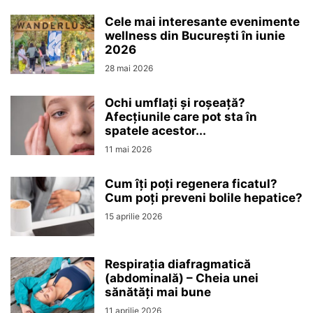
Cele mai interesante evenimente
wellness din București în iunie
2026
28 mai 2026
Ochi umflați și roșeață?
Afecțiunile care pot sta în
spatele acestor...
11 mai 2026
Cum îți poți regenera ficatul?
Cum poți preveni bolile hepatice?
15 aprilie 2026
Respirația diafragmatică
(abdominală) – Cheia unei
sănătăți mai bune
11 aprilie 2026