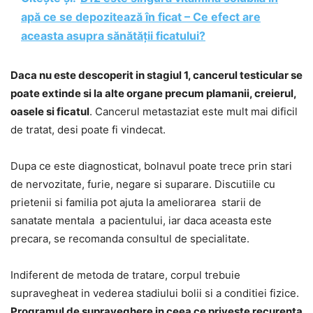
apă ce se depozitează în ficat – Ce efect are
aceasta asupra sănătății ficatului?
Daca nu este descoperit in stagiul 1, cancerul testicular se
poate extinde si la alte organe precum plamanii, creierul,
oasele si ficatul
. Cancerul metastaziat este mult mai dificil
de tratat, desi poate fi vindecat.
Dupa ce este diagnosticat, bolnavul poate trece prin stari
de nervozitate, furie, negare si suparare. Discutiile cu
prietenii si familia pot ajuta la ameliorarea starii de
sanatate mentala a pacientului, iar daca aceasta este
precara, se recomanda consultul de specialitate.
Indiferent de metoda de tratare, corpul trebuie
supravegheat in vederea stadiului bolii si a conditiei fizice.
Programul de supraveghere in ceea ce priveste recurenta