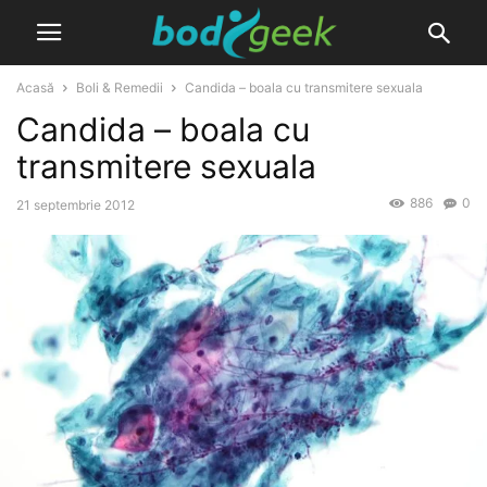
Acasă
Boli & Remedii
Candida – boala cu transmitere sexuala
Candida – boala cu
transmitere sexuala
886
0
21 septembrie 2012