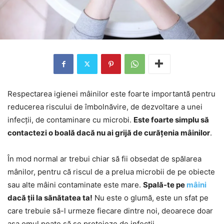
Respectarea igienei mâinilor este foarte importantă pentru
reducerea riscului de îmbolnăvire, de dezvoltare a unei
infecții, de contaminare cu microbi.
Este foarte simplu să
contactezi o boală dacă nu ai grijă de curățenia mâinilor
.
În mod normal ar trebui chiar să fii obsedat de spălarea
mânilor, pentru că riscul de a prelua microbii de pe obiecte
sau alte mâini contaminate este mare.
Spală-te pe
mâini
dacă ții la sănătatea ta!
Nu este o glumă, este un sfat pe
care trebuie să-l urmeze fiecare dintre noi, deoarece doar
așa omul poate să se protejeze de infecții.