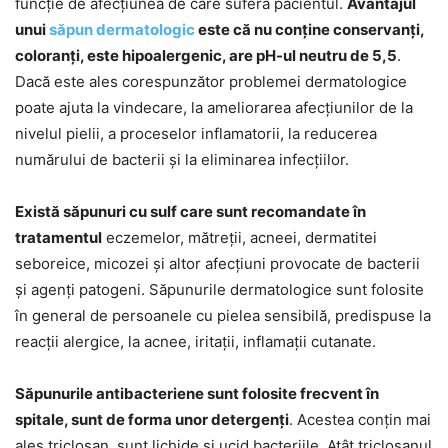
funcție de afecțiunea de care suferă pacientul.
Avantajul
unui
săpun dermatologic
este că nu conține conservanți,
coloranți, este hipoalergenic, are pH-ul neutru de 5,5
.
Dacă este ales corespunzător problemei dermatologice
poate ajuta la vindecare, la ameliorarea afecțiunilor de la
nivelul pielii, a proceselor inflamatorii, la reducerea
numărului de bacterii și la eliminarea infecțiilor.
Există săpunuri cu sulf care sunt recomandate în
tratamentul
eczemelor, mătreții, acneei, dermatitei
seboreice, micozei și altor afecțiuni provocate de bacterii
și agenți patogeni. Săpunurile dermatologice sunt folosite
în general de persoanele cu pielea sensibilă, predispuse la
reacții alergice, la acnee, iritații, inflamații cutanate.
Săpunurile antibacteriene sunt folosite frecvent în
spitale, sunt de forma unor detergenți
. Acestea conțin mai
ales triclosan, sunt lichide și ucid bacteriile. Atât triclosanul