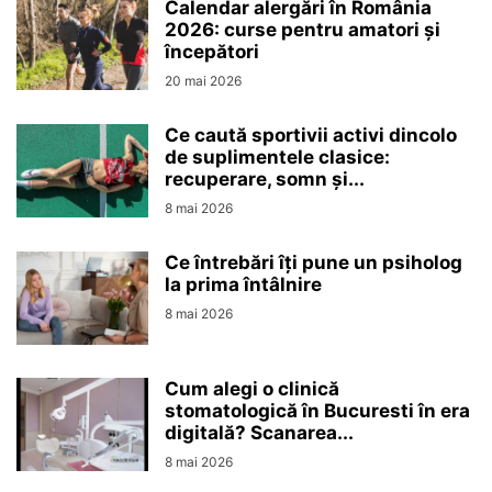
Calendar alergări în România
2026: curse pentru amatori și
începători
20 mai 2026
Ce caută sportivii activi dincolo
de suplimentele clasice:
recuperare, somn și...
8 mai 2026
Ce întrebări îți pune un psiholog
la prima întâlnire
8 mai 2026
Cum alegi o clinică
stomatologică în Bucuresti în era
digitală? Scanarea...
8 mai 2026