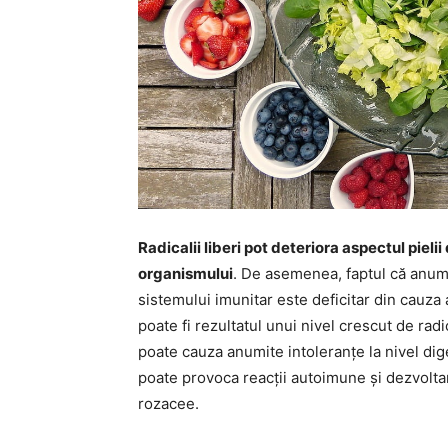
Radicalii liberi pot deteriora aspectul piel
organismului
. De asemenea, faptul că anumit
sistemului imunitar este deficitar din cauza 
poate fi rezultatul unui nivel crescut de rad
poate cauza anumite intoleranțe la nivel diges
poate provoca reacții autoimune și dezvolt
rozacee.