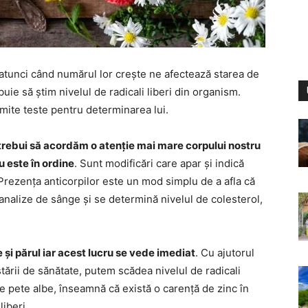
atunci când numărul lor crește ne afectează starea de
buie să știm nivelul de radicali liberi din organism.
umite teste pentru determinarea lui.
 trebui să acordăm o atenție mai mare corpului nostru
 este în ordine
. Sunt modificări care apar și indică
Prezența anticorpilor este un mod simplu de a afla că
 analize de sânge și se determină nivelul de colesterol,
e și părul iar acest lucru se vede imediat
. Cu ajutorul
tării de sănătate, putem scădea nivelul de radicali
e pete albe, înseamnă că există o carență de zinc în
liberi.