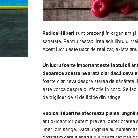
Radicalii liberi
sunt prezenți în organism și 
sănătate. Pentru restabilirea echilibrului tre
Acest lucru este ușor de realizat, există an
Un lucru foarte important este faptul că ar
deoarece acesta ne arată clar dacă ceva nu
foarte clar ceva despre starea de sănătate. 
este vorba despre o infecție în corp. Se fac
de trigliceride și de lipide din sânge.
Radicalii liberi ne afectează pielea, unghiil
antioxidanților putem preveni deteriorarea s
liberi din sânge. Dacă unghiile au numeroas
organism care a apărut din cauza radicalilor 