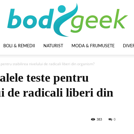
BOLI & REMEDII
NATURIST
MODA & FRUMUSETE
DIVE
BodyGeek
pentru stabilirea nivelului de radicali liberi din organism?
alele teste pentru
i de radicali liberi din
383
0