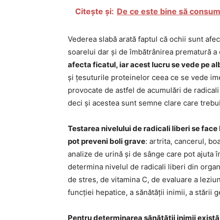
Citește și:
De ce este bine să consu
Vederea slabă arată faptul că ochii sunt afect
soarelui dar și de îmbătrânirea prematură a
afecta ficatul, iar acest lucru se vede pe a
și țesuturile proteinelor ceea ce se vede imed
provocate de astfel de acumulări de radicali 
deci și acestea sunt semne clare care trebu
Testarea nivelului de radicali liberi se face
pot preveni boli grave
: artrita, cancerul, b
analize de urină și de sânge care pot ajuta
determina nivelul de radicali liberi din orga
de stres, de vitamina C, de evaluare a leziun
funcției hepatice, a sănătății inimii, a stării 
Pentru determinarea sănătății inimii există