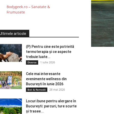
Bodygeek.ro – Sanatate &
Frumusete
Ultimele articole
(P) Pentru cine este potrivită
termoterapia și ce aspecte
trebuie luate...
1 iulie 2026
Diverse
Cele mai interesante
evenimente wellness din
București în iunie 2026
28 mai 2026
Boli & Remedii
Locuri bune pentru alergare în
București: parcuri, ture scurte
și trasee...