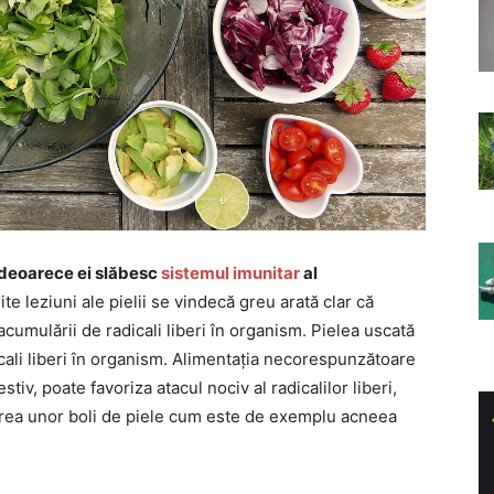
ii deoarece ei slăbesc
sistemul imunitar
al
e leziuni ale pielii se vindecă greu arată clar că
acumulării de radicali liberi în organism. Pielea uscată
icali liberi în organism. Alimentația necorespunzătoare
tiv, poate favoriza atacul nociv al radicalilor liberi,
area unor boli de piele cum este de exemplu acneea