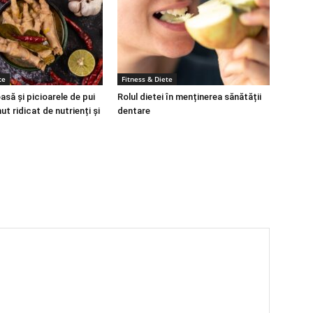
te
Fitness & Diete
să și picioarele de pui
Rolul dietei în menținerea sănătății
ut ridicat de nutrienți și
dentare