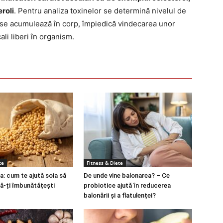
eroli
. Pentru analiza toxinelor se determină nivelul de
e se acumulează în corp, împiedică vindecarea unor
li liberi în organism.
te
Fitness & Diete
a: cum te ajută soia să
De unde vine balonarea? – Ce
să-ți îmbunătățești
probiotice ajută în reducerea
balonării și a flatulenței?