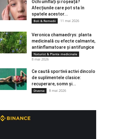
Ochi umflați și roșeață?
Afecțiunile care pot sta în
spatele acestor...
11 mai 2026
Boli & Remedii
Veronica chamaedrys: planta
medicinală cu efecte calmante,
antiinflamatoare și antifungice
Naturist & Plante medicinale
8 mai 2026
Ce caută sportivii activi dincolo
de suplimentele clasice:
recuperare, somn și...
8 mai 2026
Diverse