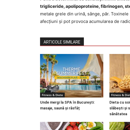
trigliceride, apolipoproteine, fibrinogen, st
metale grele din urină, sânge, păr. Toxinel
afecțiuni și pot provoca acumularea de radica
ARTICOLE SIMILARE
Fitness & Diete
Fitness & Die
Unde mergi la SPA în București:
Dieta cu soi
masaje, saună și răsfăț
slăbești și 
sănătatea