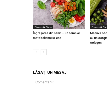
Fitness & Diete
Fitness & Die
Îngrășarea din senin – un semn al
Măduva osoa
metabolismului lent
au un conțin
colagen
LĂSAȚI UN MESAJ