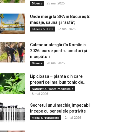
25 mai 2026
Diverse
Unde mergi la SPA în București:
masaje, saună și răsfăț
22 mai 2026
Fitness & Diete
Calendar alergări în România
2026: curse pentru amatori și
începători
20 mai 2026
Diverse
Lipicioasa – planta din care
prepari cel mai bun tonic de...
Naturist & Plante medicinale
18 mai 2026
Secretul unui machiaj impecabil
începe cu pensulele potrivite
12 mai 2026
Moda & Frumusete