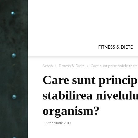
FITNESS & DIETE
Acasă
Fitness & Diete
Care sunt principalele teste 
Care sunt princip
stabilirea nivelulu
organism?
13 februarie 2017