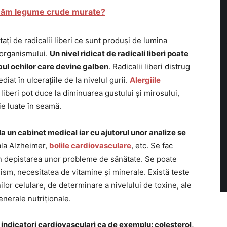
măm legume crude murate?
ați de radicalii liberi ce sunt produși de lumina
 organismului.
Un nivel ridicat de radicali liberi poate
lbul ochilor care devine galben
. Radicalii liberi distrug
iat în ulcerațiile de la nivelul gurii.
Alergiile
liberi pot duce la diminuarea gustului și mirosului,
ie luate în seamă.
 la un cabinet medical iar cu ajutorul unor analize se
oala Alzheimer,
bolile cardiovasculare
, etc. Se fac
 în depistarea unor probleme de sănătate. Se poate
nism, necesitatea de vitamine și minerale. Există teste
ilor celulare, de determinare a nivelului de toxine, ale
generale nutriționale.
 indicatori cardiovasculari ca de exemplu: colesterol,