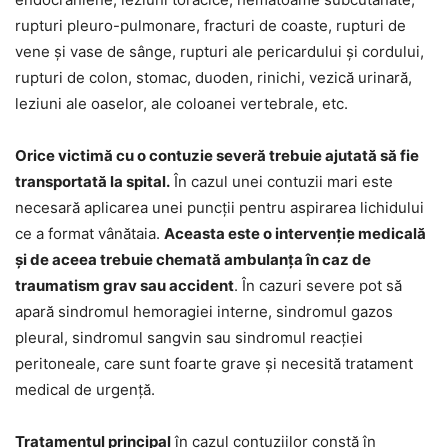
rupturi pleuro-pulmonare, fracturi de coaste, rupturi de
vene și vase de sânge, rupturi ale pericardului și cordului,
rupturi de colon, stomac, duoden, rinichi, vezică urinară,
leziuni ale oaselor, ale coloanei vertebrale, etc.
Orice victimă cu o contuzie severă trebuie ajutată să fie
transportată la spital.
În cazul unei contuzii mari este
necesară aplicarea unei puncții pentru aspirarea lichidului
ce a format vânătaia.
Aceasta este o intervenție medicală
și de aceea trebuie chemată ambulanța în caz de
traumatism grav sau accident
. În cazuri severe pot să
apară sindromul hemoragiei interne, sindromul gazos
pleural, sindromul sangvin sau sindromul reacției
peritoneale, care sunt foarte grave și necesită tratament
medical de urgență.
Tratamentul principal
în cazul contuziilor constă în