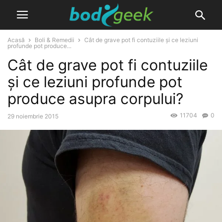
Acasă
Boli & Remedii
Cât de grave pot fi contuziile și ce leziuni
profunde pot produce...
Cât de grave pot fi contuziile
și ce leziuni profunde pot
produce asupra corpului?
11704
0
29 noiembrie 2015