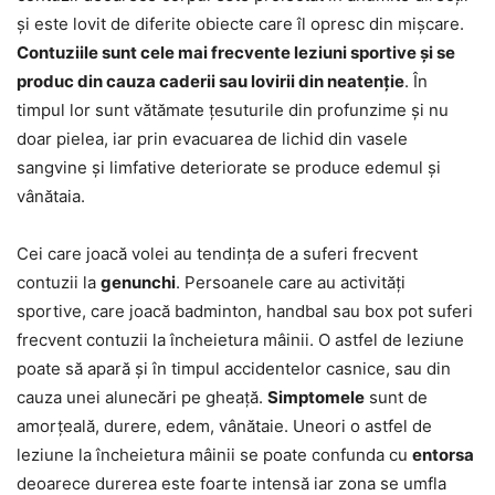
și este lovit de diferite obiecte care îl opresc din mișcare.
Contuziile sunt cele mai frecvente leziuni sportive și se
produc din cauza caderii sau lovirii din neatenție
. În
timpul lor sunt vătămate țesuturile din profunzime și nu
doar pielea, iar prin evacuarea de lichid din vasele
sangvine și limfative deteriorate se produce edemul și
vânătaia.
Cei care joacă volei au tendința de a suferi frecvent
contuzii la
genunchi
. Persoanele care au activități
sportive, care joacă badminton, handbal sau box pot suferi
frecvent contuzii la încheietura mâinii. O astfel de leziune
poate să apară și în timpul accidentelor casnice, sau din
cauza unei alunecări pe gheață.
Simptomele
sunt de
amorțeală, durere, edem, vânătaie. Uneori o astfel de
leziune la încheietura mâinii se poate confunda cu
entorsa
deoarece durerea este foarte intensă iar zona se umfla