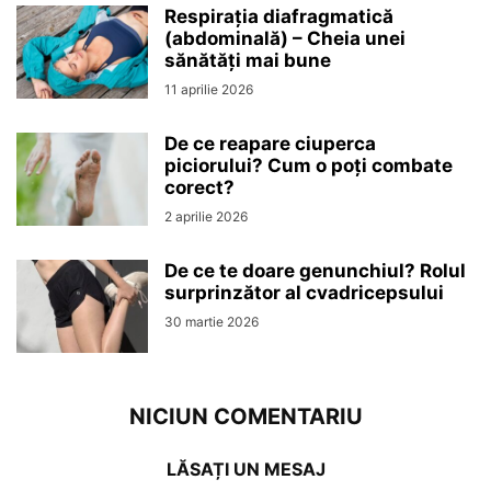
Respirația diafragmatică
(abdominală) – Cheia unei
sănătăți mai bune
11 aprilie 2026
De ce reapare ciuperca
piciorului? Cum o poți combate
corect?
2 aprilie 2026
De ce te doare genunchiul? Rolul
surprinzător al cvadricepsului
30 martie 2026
NICIUN COMENTARIU
LĂSAȚI UN MESAJ