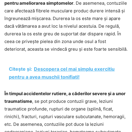
pentru ameliorarea simptomelor
. De asemenea, contuziile
care afectează fibrele musculare produc durere intensă și
îngreunează mișcarea. Durerea la os este mare și apare
dacă vătămarea a avut loc la nivelul acestuia. De regulă,
durerea la os este greu de suportat dar dispare rapid. În
ceea ce privește pielea din zona unde osul a fost
deteriorat, aceasta se vindecă greu și este foarte sensibilă.
Citește și:
Descopera cel mai simplu exercitiu
pentru a avea muschii tonifiati!
În timpul accidentelor rutiere, a căderilor severe și a unor
traumatisme
, se pot produce contuzii grave, leziuni
traumatice profunde, rupturi de organe (splină, ficat,
rinichi), fracturi, rupturi vasculare subcutanate, hemoragii,
etc. De asemenea, contuziile pot duce la leziuni
endocraniene, leziuni toracice, hematoame subcutanate,