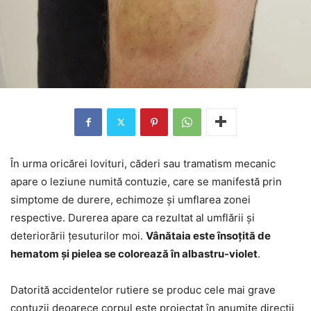
În urma oricărei lovituri, căderi sau tramatism mecanic
apare o leziune numită contuzie, care se manifestă prin
simptome de durere, echimoze și umflarea zonei
respective. Durerea apare ca rezultat al umflării și
deteriorării țesuturilor moi.
Vânătaia este însoțită de
hematom și pielea se colorează în albastru-violet
.
Datorită accidentelor rutiere se produc cele mai grave
contuzii deoarece corpul este proiectat în anumite direcții