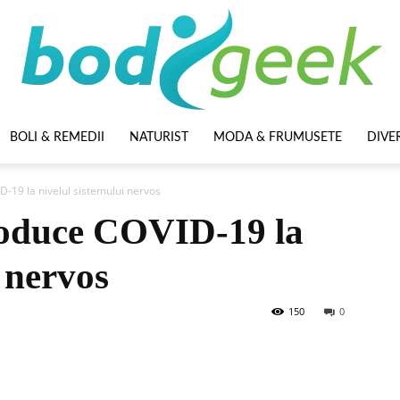
BOLI & REMEDII
NATURIST
MODA & FRUMUSETE
DIVE
BodyGeek
D-19 la nivelul sistemului nervos
roduce COVID-19 la
i nervos
150
0