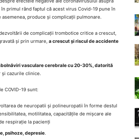
 despre efectele negative ale coronavirusului asupra
 în primul rând faptul că acest virus Covid-19 pune în
 de asemenea, produce și complicații pulmonare.
ezvoltării de complicații trombotice critice a crescut,
gravată și prin urmare,
a crescut și riscul de accidente
bolnăviri vasculare cerebrale cu 20-30%, datorită
 și cazurile clinice.
 de COVID-19 sunt:
ltarea de neuropatii și polineuropatii în forme destul
nsibilitatea, motilitatea, capacitățile de mișcare ale
de respirație la pacienți
e, psihoze, depresie
.