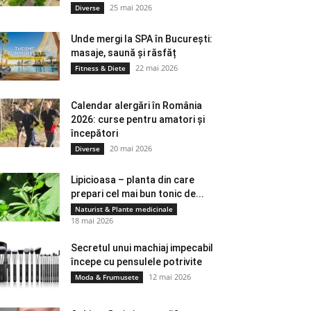
25 mai 2026
Diverse
Unde mergi la SPA în București:
masaje, saună și răsfăț
22 mai 2026
Fitness & Diete
Calendar alergări în România
2026: curse pentru amatori și
începători
20 mai 2026
Diverse
Lipicioasa – planta din care
prepari cel mai bun tonic de...
Naturist & Plante medicinale
18 mai 2026
Secretul unui machiaj impecabil
începe cu pensulele potrivite
12 mai 2026
Moda & Frumusete