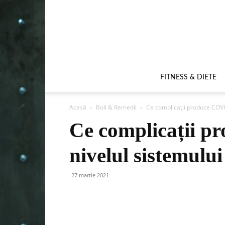
FITNESS & DIETE
Acasă
Boli & Remedii
Ce complicații produce COVI
Ce complicații p
nivelul sistemulu
27 martie 2021