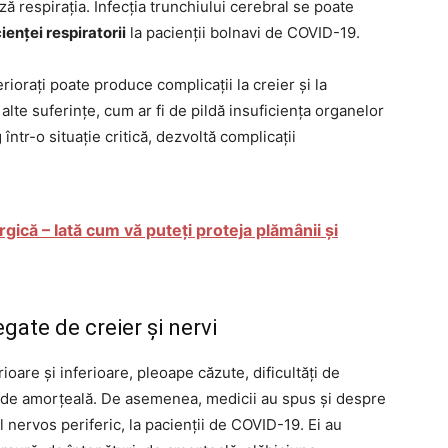
ză respirația. Infecția trunchiului cerebral se poate
enței respiratorii
la pacienții bolnavi de COVID-19.
riorați poate produce complicații la creier și la
lte suferințe, cum ar fi de pildă insuficiența organelor
într-o situație critică, dezvoltă complicații
ergică – Iată cum vă puteți proteja plămânii și
ate de creier și nervi
oare și inferioare, pleoape căzute, dificultăți de
ii de amorțeală. De asemenea, medicii au spus și despre
 nervos periferic, la pacienții de COVID-19. Ei au