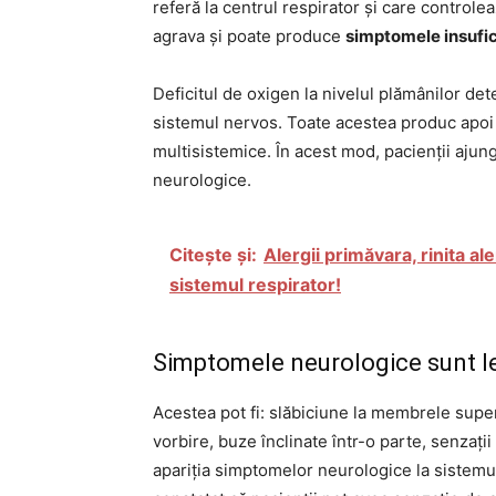
referă la centrul respirator și care controlea
agrava și poate produce
simptomele insufici
Deficitul de oxigen la nivelul plămânilor dete
sistemul nervos. Toate acestea produc apoi a
multisistemice. În acest mod, pacienții ajung 
neurologice.
Citește și:
Alergii primăvara, rinita al
sistemul respirator!
Simptomele neurologice sunt leg
Acestea pot fi: slăbiciune la membrele superi
vorbire, buze înclinate într-o parte, senzaț
apariția simptomelor neurologice la sistemul