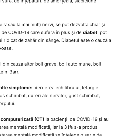
arsură, de înțepături, de amorțeală, slăbiciune
v sau la mai mulți nervi, se pot dezvolta chiar și
i de COVID-19 care suferă în plus și de
diabet
, pot
i ridicat de zahăr din sânge. Diabetul este o cauză a
rvoase.
in cauza altor boli grave, boli autoimune, boli
tein-Barr.
alte simptome:
pierderea echilibrului, letargie,
os schimbat, dureri ale nervilor, gust schimbat,
orpului.
 computerizată (CT)
la pacienții de COVID-19 și au
tarea mentală modificată, iar la 31% s-a produs
starea mentală modificată se înțelege o serie de