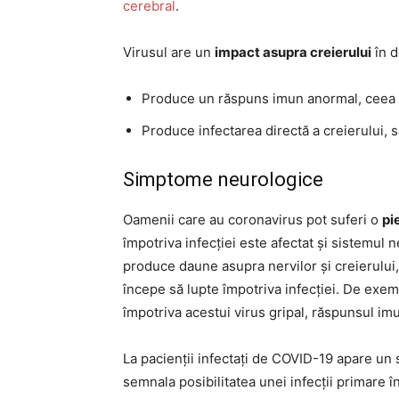
cerebral
.
Virusul are un
impact asupra creierului
în d
Produce un răspuns imun anormal, ceea c
Produce infectarea directă a creierului, s
Simptome neurologice
Oamenii care au coronavirus pot suferi o
pi
împotriva infecției este afectat și sistemul n
produce daune asupra nervilor și creierului
începe să lupte împotriva infecției. De exemp
împotriva acestui virus gripal, răspunsul im
La pacienții infectați de COVID-19 apare u
semnala posibilitatea unei infecții primare î