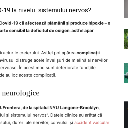
19 la nivelul sistemului nervos?
Covid-19 că afectează plămânii și produce hipoxie – o
rte sensibil la deficitul de oxigen, astfel apar
structurile creierului. Astfel pot apărea
complicații
virusul distruge acele învelișuri de mielină al nervilor,
nervoase. În acest mod sunt deteriorate funcțiile
de au loc aceste complicații.
 neurologice
. Frontera, de la spitalul NYU Langone-Brooklyn
,
i și sistemului nervos”. Datele clinice au arătat că
ului, dureri ale nervilor, convulsii și
accident vascular