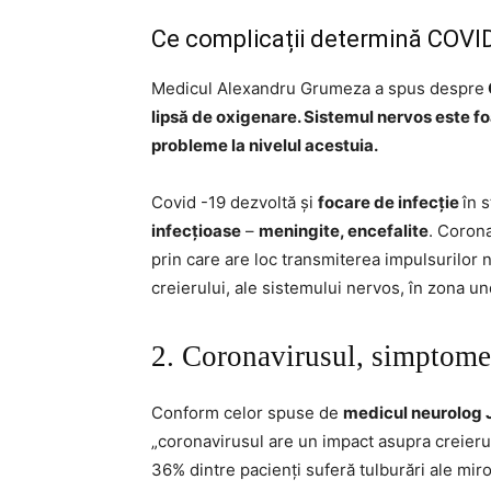
Ce complicații determină COVID-
Medicul Alexandru Grumeza a spus despre
lipsă de oxigenare. Sistemul nervos este foa
probleme la nivelul acestuia.
Covid -19 dezvoltă și
focare de infecție
în 
infecțioase
–
meningite, encefalite
. Corona
prin care are loc transmiterea impulsurilor 
creierului, ale sistemului nervos, în zona un
2. Coronavirusul, simptome
Conform celor spuse de
medicul neurolog J
„coronavirusul are un impact asupra creierulu
36% dintre pacienți suferă tulburări ale miros