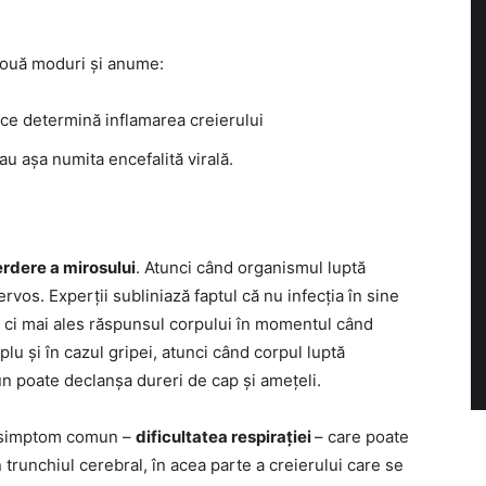
ouă moduri și anume:
e determină inflamarea creierului
au așa numita encefalită virală.
erdere a mirosului
. Atunci când organismul luptă
ervos. Experții subliniază faptul că nu infecția în sine
, ci mai ales răspunsul corpului în momentul când
lu și în cazul gripei, atunci când corpul luptă
un poate declanșa dureri de cap și amețeli.
n simptom comun –
dificultatea respirației
– care poate
n trunchiul cerebral, în acea parte a creierului care se