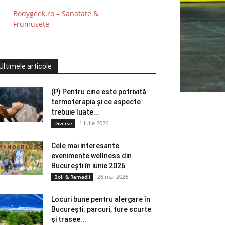
Bodygeek.ro – Sanatate &
Frumusete
Ultimele articole
(P) Pentru cine este potrivită
termoterapia și ce aspecte
trebuie luate...
1 iulie 2026
Diverse
Cele mai interesante
evenimente wellness din
București în iunie 2026
28 mai 2026
Boli & Remedii
Locuri bune pentru alergare în
București: parcuri, ture scurte
și trasee...