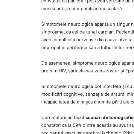
constatat că pacienții pot avea senzație de 
musculară și chiar paralizie musculară.
Simptomele neurologice apar la un singur ner
sindroame, ca cel de tunel carpian. Pacienți
avea complicații nervoase din cauza nivelulu
neuropatiei periferice sau a tulburărilor ne
De asemenea, simptome neurologice apar și d
precum HIV, varicela sau zona zoster și Eps
Simptomele neurologice pot interfera și cu
modificări cognitive, senzație de arsură, mir
incapacitatea de a mișca anumite părți ale c
Cercetătorii au făcut
scanări de tomografie
constatat că la 59% dintre aceștia au avut s
accidentul vascular cerebral ischemic. Prin 