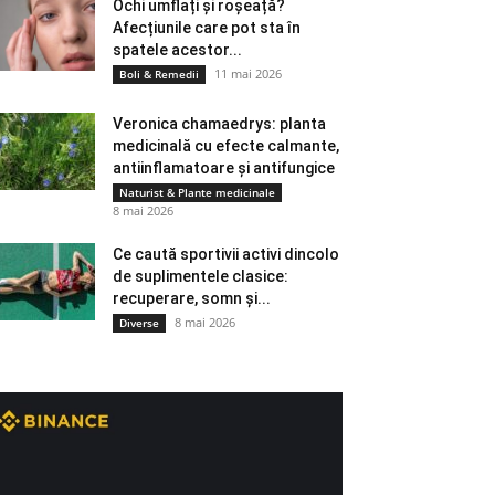
Ochi umflați și roșeață?
Afecțiunile care pot sta în
spatele acestor...
11 mai 2026
Boli & Remedii
Veronica chamaedrys: planta
medicinală cu efecte calmante,
antiinflamatoare și antifungice
Naturist & Plante medicinale
8 mai 2026
Ce caută sportivii activi dincolo
de suplimentele clasice:
recuperare, somn și...
8 mai 2026
Diverse