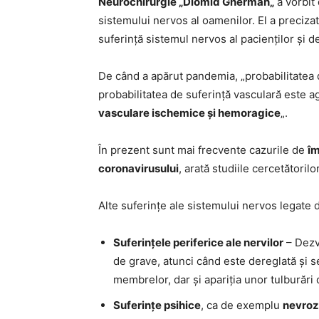
Neurochirurgie
„Diomid Gherman
„
a vorbit
sistemului nervos al oamenilor. El a precizat
suferință sistemul nervos al pacienților și
De când a apărut pandemia, „probabilitatea d
probabilitatea de suferință vasculară este a
vasculare ischemice și hemoragice
„.
În prezent sunt mai frecvente cazurile de
îm
coronavirusului
, arată studiile cercetătorilor
Alte suferințe ale sistemului nervos legate
Suferințele periferice ale nervilor
– Dezvo
de grave, atunci când este dereglată și se
membrelor, dar și apariția unor tulburări 
Suferințe psihice
, ca de exemplu
nevroz