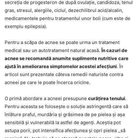
secreția de progesteron de după ovulație, candidoza, tenul
gras, stresul, alergiile, ciclul, dezechilibrul acid/alcalin,
medicamentele pentru tratamentul unor boli (cum este de
exemplu epilepsia).
Pentru a scăpa de acnee se poate urma un tratament
medical sau un autotratament natural acasă.
În cazuri de
acnee se recomandă anumite
suplimente nutritive
care
ajută în ameliorarea simptomelor acestei afecțiuni
. În
articol sunt prezentate câteva remedii naturiste contra
acneei pe care le poate încerca oricine.
O primă abordare a acneei presupune
curățirea tenului
.
Pentru aceasta se folosește o soluție astringentă care să
înlăture praful, murdăria și grăsimea de pe pielea și așa
sensibilă și vulnerabilă la astfel de agenți. Aceștia pot
astupa porii, pot intensifica afecțiunea și opri pielea ,,să