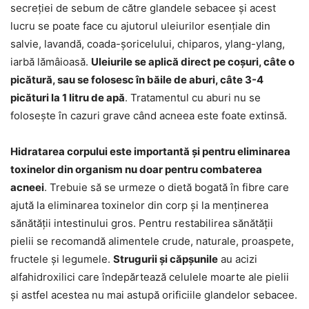
secreției de sebum de către glandele sebacee și acest
lucru se poate face cu ajutorul uleiurilor esențiale din
salvie, lavandă, coada-șoricelului, chiparos, ylang-ylang,
iarbă lămâioasă.
Uleiurile se aplică direct pe coșuri, câte o
picătură, sau se folosesc în băile de aburi, câte 3-4
picături la 1 litru de apă
. Tratamentul cu aburi nu se
folosește în cazuri grave când acneea este foate extinsă.
Hidratarea corpului este importantă și pentru eliminarea
toxinelor din organism nu doar pentru combaterea
acneei
. Trebuie să se urmeze o dietă bogată în fibre care
ajută la eliminarea toxinelor din corp și la menținerea
sănătății intestinului gros. Pentru restabilirea sănătății
pielii se recomandă alimentele crude, naturale, proaspete,
fructele și legumele.
Strugurii și căpșunile
au acizi
alfahidroxilici care îndepărtează celulele moarte ale pielii
și astfel acestea nu mai astupă orificiile glandelor sebacee.