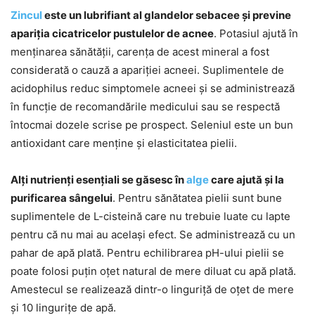
Zincul
este un lubrifiant al glandelor sebacee și previne
apariția cicatricelor pustulelor de acnee
. Potasiul ajută în
menținarea sănătății, carența de acest mineral a fost
considerată o cauză a apariției acneei. Suplimentele de
acidophilus reduc simptomele acneei și se administrează
în funcție de recomandările medicului sau se respectă
întocmai dozele scrise pe prospect. Seleniul este un bun
antioxidant care menține și elasticitatea pielii.
Alți nutrienți esențiali se găsesc în
alge
care ajută și la
purificarea sângelui
. Pentru sănătatea pielii sunt bune
suplimentele de L-cisteină care nu trebuie luate cu lapte
pentru că nu mai au același efect. Se administrează cu un
pahar de apă plată. Pentru echilibrarea pH-ului pielii se
poate folosi puțin oțet natural de mere diluat cu apă plată.
Amestecul se realizează dintr-o linguriță de oțet de mere
și 10 lingurițe de apă.