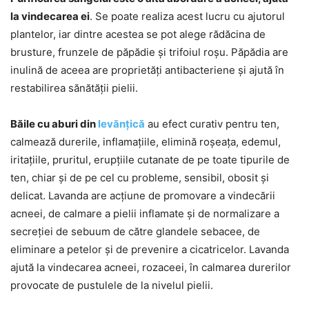
la vindecarea ei
. Se poate realiza acest lucru cu ajutorul
plantelor, iar dintre acestea se pot alege rădăcina de
brusture, frunzele de păpădie și trifoiul roșu. Păpădia are
inulină de aceea are proprietăți antibacteriene și ajută în
restabilirea sănătății pielii.
Băile cu aburi din
levănțică
au efect curativ pentru ten,
calmează durerile, inflamațiile, elimină roșeața, edemul,
iritațiile, pruritul, erupțiile cutanate de pe toate tipurile de
ten, chiar și de pe cel cu probleme, sensibil, obosit și
delicat. Lavanda are acțiune de promovare a vindecării
acneei, de calmare a pielii inflamate și de normalizare a
secreției de sebuum de către glandele sebacee, de
eliminare a petelor și de prevenire a cicatricelor. Lavanda
ajută la vindecarea acneei, rozaceei, în calmarea durerilor
provocate de pustulele de la nivelul pielii.