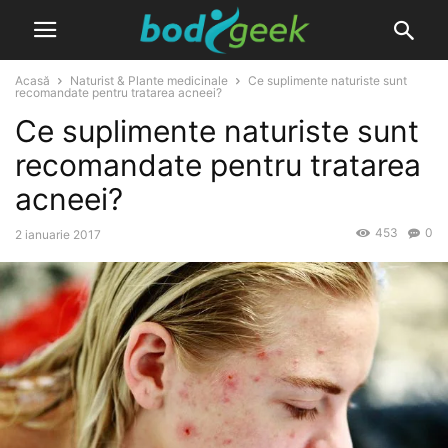
Acasă
Naturist & Plante medicinale
Ce suplimente naturiste sunt
recomandate pentru tratarea acneei?
Ce suplimente naturiste sunt
recomandate pentru tratarea
acneei?
453
0
2 ianuarie 2017