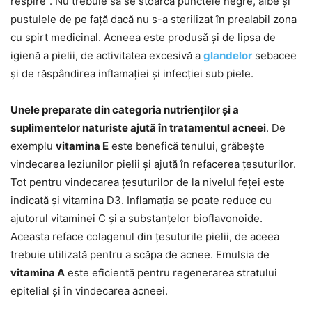
respire”. Nu trebuie să se stoarcă punctele negre, albe și
pustulele de pe față dacă nu s-a sterilizat în prealabil zona
cu spirt medicinal. Acneea este produsă și de lipsa de
igienă a pielii, de activitatea excesivă a
glandelor
sebacee
și de răspândirea inflamației și infecției sub piele.
Unele preparate din categoria nutrienților și a
suplimentelor naturiste ajută în tratamentul acneei
. De
exemplu
vitamina E
este benefică tenului, grăbește
vindecarea leziunilor pielii și ajută în refacerea țesuturilor.
Tot pentru vindecarea țesuturilor de la nivelul feței este
indicată și vitamina D3. Inflamația se poate reduce cu
ajutorul vitaminei C și a substanțelor bioflavonoide.
Aceasta reface colagenul din țesuturile pielii, de aceea
trebuie utilizată pentru a scăpa de acnee. Emulsia de
vitamina A
este eficientă pentru regenerarea stratului
epitelial și în vindecarea acneei.