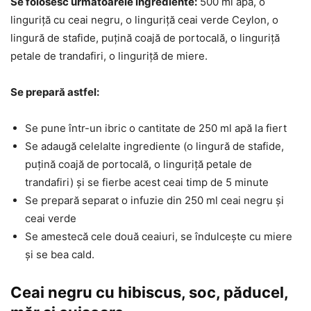
Se folosesc următoarele ingrediente:
500 ml apă, o
linguriță cu ceai negru, o linguriță ceai verde Ceylon, o
lingură de stafide, puțină coajă de portocală, o linguriță
petale de trandafiri, o linguriță de miere.
Se prepară astfel:
Se pune într-un ibric o cantitate de 250 ml apă la fiert
Se adaugă celelalte ingrediente (o lingură de stafide,
puțină coajă de portocală, o linguriță petale de
trandafiri) și se fierbe acest ceai timp de 5 minute
Se prepară separat o infuzie din 250 ml ceai negru și
ceai verde
Se amestecă cele două ceaiuri, se îndulcește cu miere
și se bea cald.
Ceai negru cu hibiscus, soc, păducel,