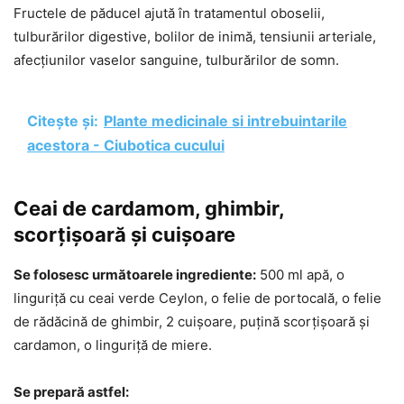
Fructele de păducel ajută în tratamentul oboselii,
tulburărilor digestive, bolilor de inimă, tensiunii arteriale,
afecțiunilor vaselor sanguine, tulburărilor de somn.
Citește și:
Plante medicinale si intrebuintarile
acestora - Ciubotica cucului
Ceai de cardamom, ghimbir,
scorțișoară și cuișoare
Se folosesc următoarele ingrediente:
500 ml apă, o
linguriță cu ceai verde Ceylon, o felie de portocală, o felie
de rădăcină de ghimbir, 2 cuișoare, puțină scorțișoară și
cardamon, o linguriță de miere.
Se prepară astfel: