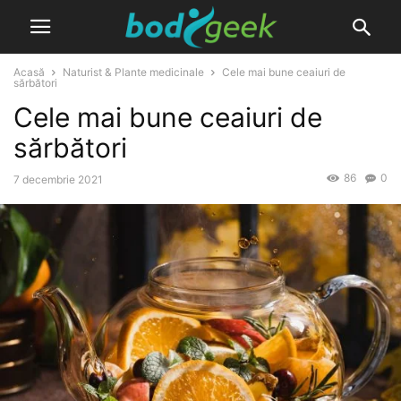
Acasă
Naturist & Plante medicinale
Cele mai bune ceaiuri de
sărbători
Cele mai bune ceaiuri de
sărbători
86
0
7 decembrie 2021