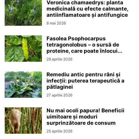
Veronica chamaedrys: planta
medicinală cu efecte calmante,
antiinflamatoare și antifungice
8 mai 2026
Fasolea Psophocarpus
tetragonolobus – o sursă de
proteine, care poate înlocui...
29 aprilie 2026
Remediu antic pentru răni și
infecții: puterea terapeutică a
pătlaginei
27 aprilie 2026
Nu mai ocoli papura! Beneficii
uimitoare și moduri
surprinzătoare de consum
25 aprilie 2026