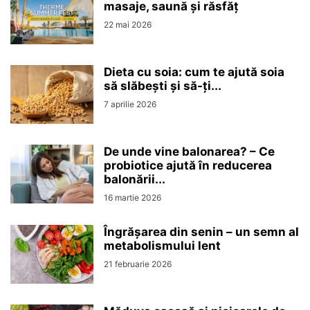
masaje, saună și răsfăț
22 mai 2026
Dieta cu soia: cum te ajută soia
să slăbești și să-ți...
7 aprilie 2026
De unde vine balonarea? – Ce
probiotice ajută în reducerea
balonării...
16 martie 2026
Îngrășarea din senin – un semn al
metabolismului lent
21 februarie 2026