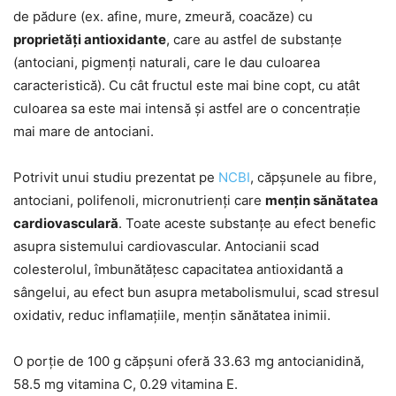
de pădure (ex. afine, mure, zmeură, coacăze) cu
proprietăți antioxidante
, care au astfel de substanțe
(antociani, pigmenți naturali, care le dau culoarea
caracteristică). Cu cât fructul este mai bine copt, cu atât
culoarea sa este mai intensă și astfel are o concentrație
mai mare de antociani.
Potrivit unui studiu prezentat pe
NCBI
, căpșunele au fibre,
antociani, polifenoli, micronutrienți care
mențin sănătatea
cardiovasculară
. Toate aceste substanțe au efect benefic
asupra sistemului cardiovascular. Antocianii scad
colesterolul, îmbunătățesc capacitatea antioxidantă a
sângelui, au efect bun asupra metabolismului, scad stresul
oxidativ, reduc inflamațiile, mențin sănătatea inimii.
O porție de 100 g căpșuni oferă 33.63 mg antocianidină,
58.5 mg vitamina C, 0.29 vitamina E.