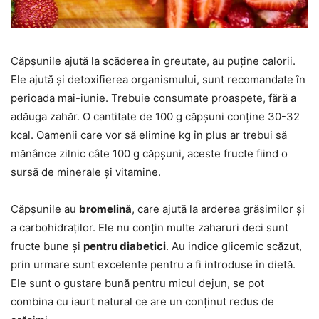
Căpșunile ajută la scăderea în greutate, au puține calorii.
Ele ajută și detoxifierea organismului, sunt recomandate în
perioada mai-iunie. Trebuie consumate proaspete, fără a
adăuga zahăr. O cantitate de 100 g căpșuni conține 30-32
kcal. Oamenii care vor să elimine kg în plus ar trebui să
mănânce zilnic câte 100 g căpșuni, aceste fructe fiind o
sursă de minerale și vitamine.
Căpșunile au
bromelină
, care ajută la arderea grăsimilor și
a carbohidraților. Ele nu conțin multe zaharuri deci sunt
fructe bune și
pentru diabetici
. Au indice glicemic scăzut,
prin urmare sunt excelente pentru a fi introduse în dietă.
Ele sunt o gustare bună pentru micul dejun, se pot
combina cu iaurt natural ce are un conținut redus de