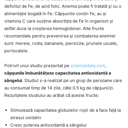
deficitul de Fe, de acid folic. Anemia poate fi tratată și cu o
alimentație bogată în Fe. Căpșunile conțin Fe, au și
vitamina C care susține absorbția de Fe în organism și
astfel duce la creșterea hemoglobinei. Alte fructe
recomandate pentru prevenirea și combaterea anemiei
sunt: merele, rodia, bananele, piersicile, prunele uscate,
portocalele.
Potrivit unui studiu prezentat pe
sciencedaily.com
,
căpșunile îmbunătățesc capacitatea antioxidantă a
sângelui
. Studiul s-a realizat pe un grup de persoane care
au consumat timp de 14 zile, câte 0.5 kg de căpșuni/zi.
Rezultatele studiului au arătat că aceste fructe:
Stimulează capacitatea globulelor roșii de a face față la
stresul oxidativ
Cresc puterea antioxidantă a sângelui