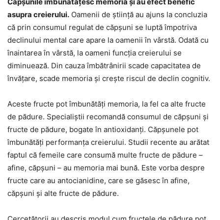
Căpșunile îmbunătățesc memoria și au efect benefic
asupra creierului.
Oamenii de știință au ajuns la concluzia
că prin consumul regulat de căpșuni se luptă împotriva
declinului mental care apare la oamenii în vârstă. Odată cu
înaintarea în vârstă, la oameni funcția creierului se
diminuează. Din cauza îmbătrânirii scade capacitatea de
învățare, scade memoria și crește riscul de declin cognitiv.
Aceste fructe pot îmbunătăți memoria, la fel ca alte fructe
de pădure. Specialiștii recomandă consumul de căpșuni și
fructe de pădure, bogate în antioxidanți. Căpșunele pot
îmbunătăți performanța creierului. Studii recente au arătat
faptul că femeile care consumă multe fructe de pădure –
afine, căpșuni – au memoria mai bună. Este vorba despre
fructe care au antocianidine, care se găsesc în afine,
căpșuni și alte fructe de pădure.
Cercetătorii au descris modul cum fructele de pădure pot