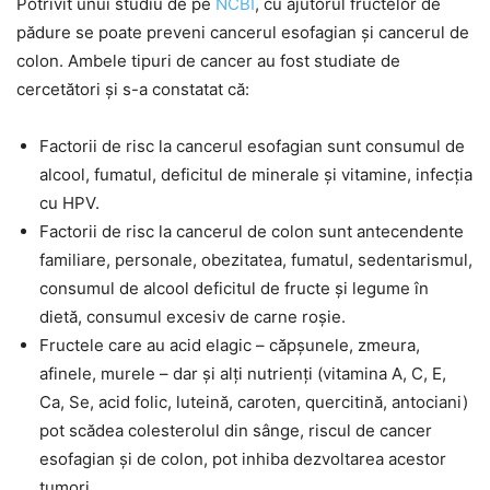
Potrivit unui studiu de pe
NCBI
, cu ajutorul fructelor de
pădure se poate preveni cancerul esofagian și cancerul de
colon. Ambele tipuri de cancer au fost studiate de
cercetători și s-a constatat că:
Factorii de risc la cancerul esofagian sunt consumul de
alcool, fumatul, deficitul de minerale și vitamine, infecția
cu HPV.
Factorii de risc la cancerul de colon sunt antecendente
familiare, personale, obezitatea, fumatul, sedentarismul,
consumul de alcool deficitul de fructe și legume în
dietă, consumul excesiv de carne roșie.
Fructele care au acid elagic – căpșunele, zmeura,
afinele, murele – dar și alți nutrienți (vitamina A, C, E,
Ca, Se, acid folic, luteină, caroten, quercitină, antociani)
pot scădea colesterolul din sânge, riscul de cancer
esofagian și de colon, pot inhiba dezvoltarea acestor
tumori.