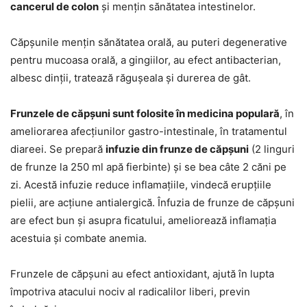
cancerul de colon
și mențin sănătatea intestinelor.
Căpșunile mențin sănătatea orală, au puteri degenerative
pentru mucoasa orală, a gingiilor, au efect antibacterian,
albesc dinții, tratează răgușeala și durerea de gât.
Frunzele de căpșuni sunt folosite în medicina populară
, în
ameliorarea afecțiunilor gastro-intestinale, în tratamentul
diareei. Se prepară
infuzie din frunze de căpșuni
(2 linguri
de frunze la 250 ml apă fierbinte) și se bea câte 2 căni pe
zi. Acestă infuzie reduce inflamațiile, vindecă erupțiile
pielii, are acțiune antialergică. Înfuzia de frunze de căpșuni
are efect bun și asupra ficatului, ameliorează inflamația
acestuia și combate anemia.
Frunzele de căpșuni au efect antioxidant, ajută în lupta
împotriva atacului nociv al radicalilor liberi, previn