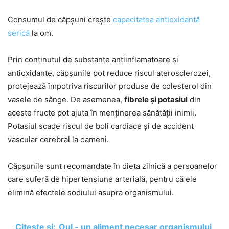
Consumul de căpșuni crește
capacitatea antioxidantă
serică
la om.
Prin conținutul de substanțe antiinflamatoare și
antioxidante, căpșunile pot reduce riscul aterosclerozei,
protejează împotriva riscurilor produse de colesterol din
vasele de sânge. De asemenea,
fibrele și potasiul
din
aceste fructe pot ajuta în menținerea sănătății inimii.
Potasiul scade riscul de boli cardiace și de accident
vascular cerebral la oameni.
Căpșunile sunt recomandate în dieta zilnică a persoanelor
care suferă de hipertensiune arterială, pentru că ele
elimină efectele sodiului asupra organismului.
Citește și:
Oul - un aliment necesar organismului