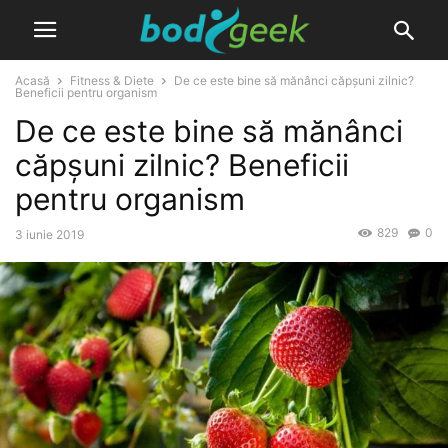
Acasă
Fitness & Diete
De ce este bine să mănânci căpșuni zilnic?
Beneficii pentru organism
De ce este bine să mănânci
căpșuni zilnic? Beneficii
pentru organism
829
0
3 iunie 2019