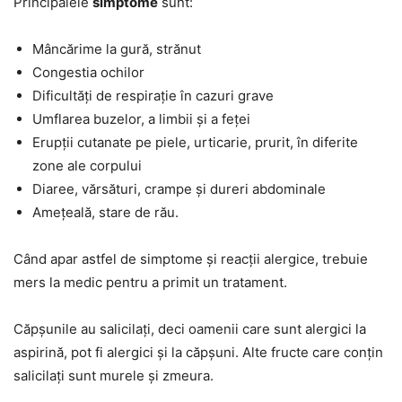
Principalele
simptome
sunt:
Mâncărime la gură, strănut
Congestia ochilor
Dificultăți de respirație în cazuri grave
Umflarea buzelor, a limbii și a feței
Erupții cutanate pe piele, urticarie, prurit, în diferite
zone ale corpului
Diaree, vărsături, crampe și dureri abdominale
Amețeală, stare de rău.
Când apar astfel de simptome și reacții alergice, trebuie
mers la medic pentru a primit un tratament.
Căpșunile au salicilați, deci oamenii care sunt alergici la
aspirină, pot fi alergici și la căpșuni. Alte fructe care conțin
salicilați sunt murele și zmeura.