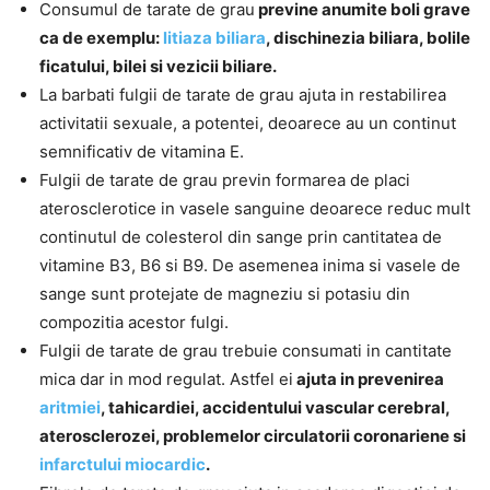
Consumul de tarate de grau
previne anumite boli grave
ca de exemplu:
litiaza biliara
, dischinezia biliara, bolile
ficatului, bilei si vezicii biliare.
La barbati fulgii de tarate de grau ajuta in restabilirea
activitatii sexuale, a potentei, deoarece au un continut
semnificativ de vitamina E.
Fulgii de tarate de grau previn formarea de placi
aterosclerotice in vasele sanguine deoarece reduc mult
continutul de colesterol din sange prin cantitatea de
vitamine B3, B6 si B9. De asemenea inima si vasele de
sange sunt protejate de magneziu si potasiu din
compozitia acestor fulgi.
Fulgii de tarate de grau trebuie consumati in cantitate
mica dar in mod regulat. Astfel ei
ajuta in prevenirea
aritmiei
, tahicardiei, accidentului vascular cerebral,
aterosclerozei, problemelor circulatorii coronariene si
infarctului miocardic
.