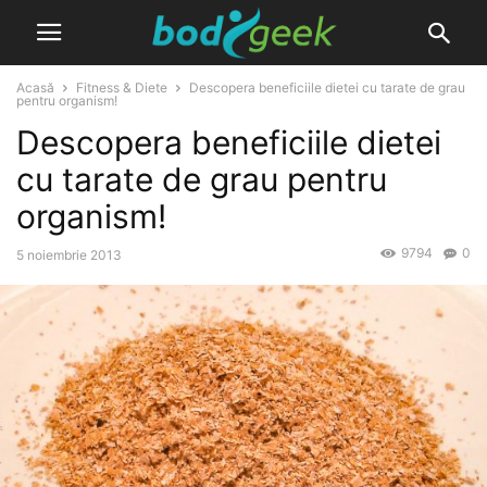
Acasă
Fitness & Diete
Descopera beneficiile dietei cu tarate de grau
pentru organism!
Descopera beneficiile dietei
cu tarate de grau pentru
organism!
9794
0
5 noiembrie 2013