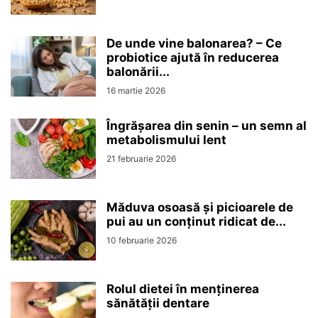
De unde vine balonarea? – Ce
probiotice ajută în reducerea
balonării...
16 martie 2026
Îngrășarea din senin – un semn al
metabolismului lent
21 februarie 2026
Măduva osoasă și picioarele de
pui au un conținut ridicat de...
10 februarie 2026
Rolul dietei în menținerea
sănătății dentare