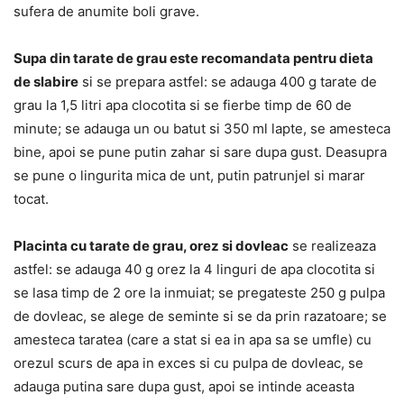
sufera de anumite boli grave.
Supa din tarate de grau este recomandata pentru dieta
de slabire
si se prepara astfel: se adauga 400 g tarate de
grau la 1,5 litri apa clocotita si se fierbe timp de 60 de
minute; se adauga un ou batut si 350 ml lapte, se amesteca
bine, apoi se pune putin zahar si sare dupa gust. Deasupra
se pune o lingurita mica de unt, putin patrunjel si marar
tocat.
Placinta cu tarate de grau, orez si dovleac
se realizeaza
astfel: se adauga 40 g orez la 4 linguri de apa clocotita si
se lasa timp de 2 ore la inmuiat; se pregateste 250 g pulpa
de dovleac, se alege de seminte si se da prin razatoare; se
amesteca taratea (care a stat si ea in apa sa se umfle) cu
orezul scurs de apa in exces si cu pulpa de dovleac, se
adauga putina sare dupa gust, apoi se intinde aceasta