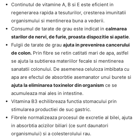
Continutul de vitamine A, B si E este eficient in
regenerarea rapida a tesuturilor, cresterea imunitatii
organismului si mentinerea buna a vederii.
Consumul de tarate de grau este indicat in
calmarea
starilor de nervi, de furie, proasta dispozitie si apatie
.
Fulgii de tarate de grau
ajuta in prevenirea cancerului
de colon.
Prin fibre se retin catitati mari de apa, astfel
se ajuta la subtierea materiilor fecale si mentinerea
sanatatii colonului. De asemenea celuloza imbibata cu
apa are efectul de absorbtie asemanator unui burete si
ajuta la eliminarea toxinelor din organism
ce se
acumuleaza mai ales in intestine.
Vitamina B3 echilibreaza functia stomacului prin
stimularea productiei de suc gastric.
Fibrele normalizeaza procesul de excretie al bilei, ajuta
in absorbtia acizilor biliari (ce sunt daunatori
organismului) si a colesterolului rau.