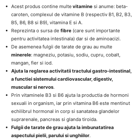
Acest produs contine multe
vitamine
si anume: beta-
caroten, complexul de vitamine B (respectiv B1, B2, B3,
B5, B6, B8 si B9), vitamina E si A.
Reprezinta o sursa de
fibre
(care sunt importante
pentru activitatea intestinala) dar si de aminoacizi.
De asemenea fulgii de tarate de grau au multe
minerele
: magneziu, potasiu, sodiu, cupru, cobalt,
mangan, fier si iod.
Ajuta la reglarea activitatii tractului gastro-intestinal,
a functiei sistemului cardiovascular, digestiv,
muscular si nervos
.
Prin vitaminele B3 si B6 ajuta la productia de hormoni
sexuali in organism, iar prin vitamina B6 este mentinut
echilibrul hormonal in corp si sanatatea glandelor
suprarenale, pancreas si glanda tiroida.
Fulgii de tarate de grau ajuta la imbunatatirea
aspectului pielii, parului si unghiilor
.