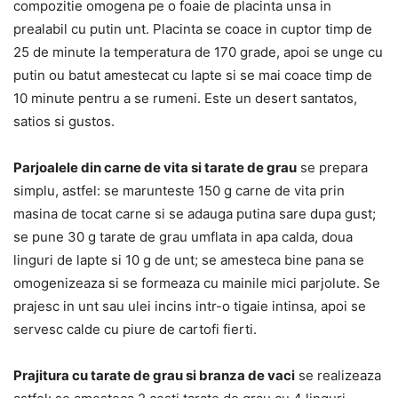
compozitie omogena pe o foaie de placinta unsa in
prealabil cu putin unt. Placinta se coace in cuptor timp de
25 de minute la temperatura de 170 grade, apoi se unge cu
putin ou batut amestecat cu lapte si se mai coace timp de
10 minute pentru a se rumeni. Este un desert santatos,
satios si gustos.
Parjoalele din carne de vita si tarate de grau
se prepara
simplu, astfel: se marunteste 150 g carne de vita prin
masina de tocat carne si se adauga putina sare dupa gust;
se pune 30 g tarate de grau umflata in apa calda, doua
linguri de lapte si 10 g de unt; se amesteca bine pana se
omogenizeaza si se formeaza cu mainile mici parjolute. Se
prajesc in unt sau ulei incins intr-o tigaie intinsa, apoi se
servesc calde cu piure de cartofi fierti.
Prajitura cu tarate de grau si branza de vaci
se realizeaza