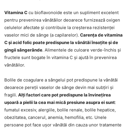
Vitamina C
cu bioflavonoide este un supliment excelent
pentru prevenirea vânătăilor deoarece furnizează oxigen
celulelor afectate și contribuie la creșterea rezistenței
vaselor mici de sânge (a capilarelor).
Carența de vitamina
C și acid folic poate predispune la vânătăi însoțite și de
gingii sângerânde
. Alimentele de culoare verde-închis și
fructele sunt bogate în vitamina C și ajută în prevenirea
vânătăilor.
Bolile de coagulare a sângelui pot predispune la vânătăi
deoarece pereții vaselor de sânge devin mai subțiri și
fragili.
Alți factori care pot predispune la învinețirea
ușoară a pielii la cea mai mică presiune asupra ei sunt
:
fumatul excesiv, alergiile, bolile renale, bolile hepatice,
obezitatea, cancerul, anemia, hemofilia, etc. Unele
persoane pot face ușor vânătăi din cauza unor tratamente