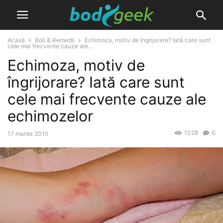
Acasă
Boli & Remedii
Echimoza, motiv de îngrijorare? Iată care sunt
cele mai frecvente cauze ale...
Echimoza, motiv de
îngrijorare? Iată care sunt
cele mai frecvente cauze ale
echimozelor
1028
0
17 martie 2015