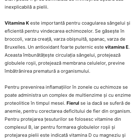
inexplicabilă a pielii.
Vitamina K
este importantă pentru coagularea sângelui și
eficientă pentru vindecarea echimozelor. Se găsește în
broccoli, varza creață, varza obișnuită, spanac, varza de
Bruxelles. Un antioxidant foarte puternic este
vitamina E
.
Aceasta îmbunătățește circulația sângelui, protejează
globulele roșii, protejează membrana celulelor, previne
îmbătrânirea prematură a organismului.
Pentru prevenirea inflamațiilor în zonele cu echimoze se
poate administra un complex de multienzime și cu enzime
proteolitice în timpul mesei.
Fierul
se ia dacă se suferă de
anemie, pentru corectarea deficitului de fier din organism.
Pentru protejarea țesuturilor se folosesc vitamine din
complexul B, iar pentru formarea globulelor roșii și
protejarea pielii este indicată vitamina D cu magneziu și