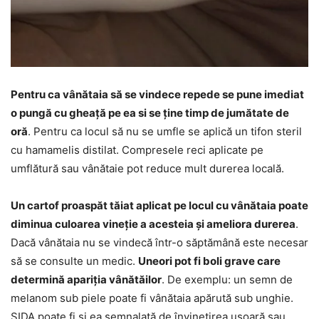
Pentru ca vânătaia să se vindece repede se pune imediat
o pungă cu gheață pe ea si se ține timp de jumătate de
oră
. Pentru ca locul să nu se umfle se aplică un tifon steril
cu hamamelis distilat. Compresele reci aplicate pe
umflătură sau vânătaie pot reduce mult durerea locală.
Un cartof proaspăt tăiat aplicat pe locul cu vânătaia poate
diminua culoarea vineție a acesteia și ameliora durerea
.
Dacă vânătaia nu se vindecă într-o săptămână este necesar
să se consulte un medic.
Uneori pot fi boli grave care
determină apariția vânătăilor
. De exemplu: un semn de
melanom sub piele poate fi vânătaia apărută sub unghie.
SIDA poate fi și ea semnalată de învinețirea ușoară sau