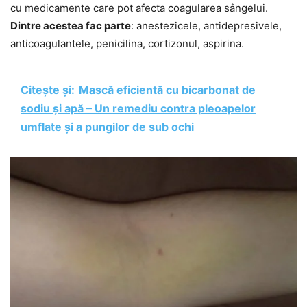
cu medicamente care pot afecta coagularea sângelui.
Dintre acestea fac parte
: anestezicele, antidepresivele,
anticoagulantele, penicilina, cortizonul, aspirina.
Citește și:
Mască eficientă cu bicarbonat de
sodiu și apă – Un remediu contra pleoapelor
umflate și a pungilor de sub ochi