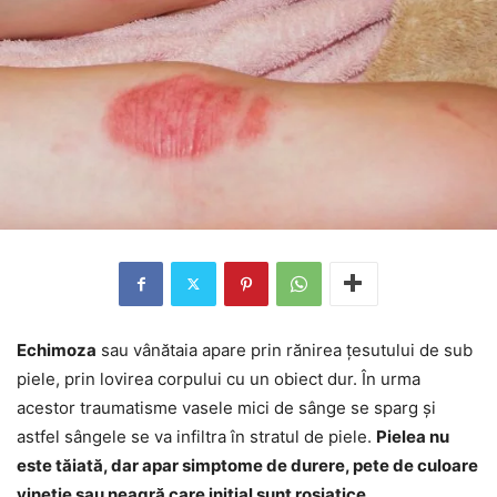
Echimoza
sau vânătaia apare prin rănirea țesutului de sub
piele, prin lovirea corpului cu un obiect dur. În urma
acestor traumatisme vasele mici de sânge se sparg și
astfel sângele se va infiltra în stratul de piele.
Pielea nu
este tăiată, dar apar simptome de durere, pete de culoare
vineție sau neagră care inițial sunt roșiatice
.