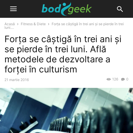
Acasă
Fitness & Diete
Forța se câștigă în trei ani și se pierde în trei
luni....
Forța se câștigă în trei ani și
se pierde în trei luni. Află
metodele de dezvoltare a
forței în culturism
126
0
21 martie 2016