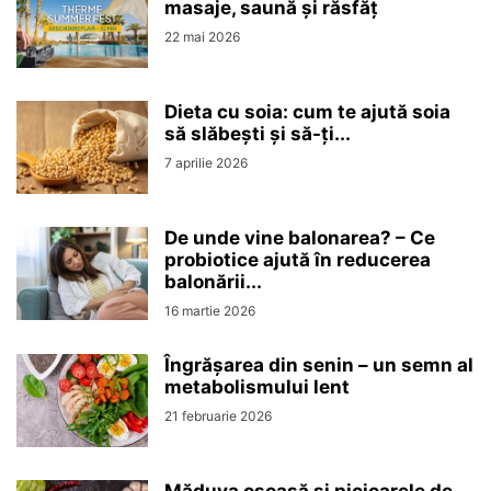
masaje, saună și răsfăț
22 mai 2026
Dieta cu soia: cum te ajută soia
să slăbești și să-ți...
7 aprilie 2026
De unde vine balonarea? – Ce
probiotice ajută în reducerea
balonării...
16 martie 2026
Îngrășarea din senin – un semn al
metabolismului lent
21 februarie 2026