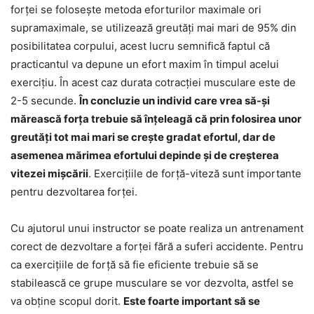
forței se folosește metoda eforturilor maximale ori
supramaximale, se utilizează greutăți mai mari de 95% din
posibilitatea corpului, acest lucru semnifică faptul că
practicantul va depune un efort maxim în timpul acelui
exercițiu. În acest caz durata cotracției musculare este de
2-5 secunde.
În concluzie un individ care vrea să-și
mărească forța trebuie să înțeleagă că prin folosirea unor
greutăți tot mai mari se crește gradat efortul, dar de
asemenea mărimea efortului depinde și de creșterea
vitezei mișcării
. Exercițiile de forță-viteză sunt importante
pentru dezvoltarea forței.
Cu ajutorul unui instructor se poate realiza un antrenament
corect de dezvoltare a forței fără a suferi accidente. Pentru
ca exercițiile de forță să fie eficiente trebuie să se
stabilească ce grupe musculare se vor dezvolta, astfel se
va obține scopul dorit.
Este foarte important să se