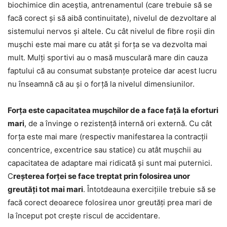
biochimice din aceștia, antrenamentul (care trebuie să se
facă corect și să aibă continuitate), nivelul de dezvoltare al
sistemului nervos și altele. Cu cât nivelul de fibre roșii din
mușchi este mai mare cu atât și forța se va dezvolta mai
mult. Mulți sportivi au o masă musculară mare din cauza
faptului că au consumat substanțe proteice dar acest lucru
nu înseamnă că au și o forță la nivelul dimensiunilor.
Forța este capacitatea mușchilor de a face față la eforturi
mari
, de a învinge o rezistență internă ori externă. Cu cât
forța este mai mare (respectiv manifestarea la contracții
concentrice, excentrice sau statice) cu atât mușchii au
capacitatea de adaptare mai ridicată și sunt mai puternici.
C
reșterea forței se face treptat prin folosirea unor
greutăți tot mai mari
. Întotdeauna exercițiile trebuie să se
facă corect deoarece folosirea unor greutăți prea mari de
la început pot crește riscul de accidentare.