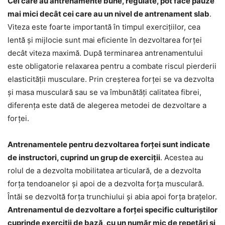
Cei care au antrenamente bune, regulate, pot face pauze
mai mici decât cei care au un nivel de antrenament slab
.
Viteza este foarte importantă în timpul exercițiilor, cea
lentă și mijlocie sunt mai eficiente în dezvoltarea forței
decât viteza maximă. După terminarea antrenamentului
este obligatorie relaxarea pentru a combate riscul pierderii
elasticității musculare. Prin creșterea forței se va dezvolta
și masa musculară sau se va îmbunătăți calitatea fibrei,
diferența este dată de alegerea metodei de dezvoltare a
forței.
Antrenamentele pentru dezvoltarea forței sunt indicate
de instructori, cuprind un grup de exerciții
. Acestea au
rolul de a dezvolta mobilitatea articulară, de a dezvolta
forța tendoanelor și apoi de a dezvolta forța musculară.
Întăi se dezvoltă forța trunchiului și abia apoi forța brațelor.
Antrenamentul de dezvoltare a forței specific culturiștilor
cuprinde exerciții de bază, cu un număr mic de repetări și