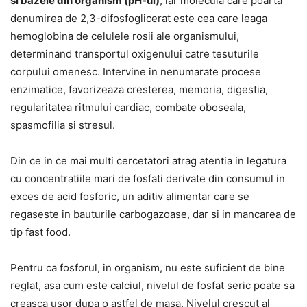
si bazele din organism (pH-ul)
, iar molecula care poarta
denumirea de 2,3-difosfoglicerat este cea care leaga
hemoglobina de celulele rosii ale organismului,
determinand transportul oxigenului catre tesuturile
corpului omenesc. Intervine in nenumarate procese
enzimatice, favorizeaza cresterea, memoria, digestia,
regularitatea ritmului cardiac, combate oboseala,
spasmofilia si stresul.
Din ce in ce mai multi cercetatori atrag atentia in legatura
cu concentratiile mari de fosfati derivate din consumul in
exces de acid fosforic, un aditiv alimentar care se
regaseste in bauturile carbogazoase, dar si in mancarea de
tip fast food.
Pentru ca fosforul, in organism, nu este suficient de bine
reglat, asa cum este calciul, nivelul de fosfat seric poate sa
creasca usor dupa o astfel de masa. Nivelul crescut al