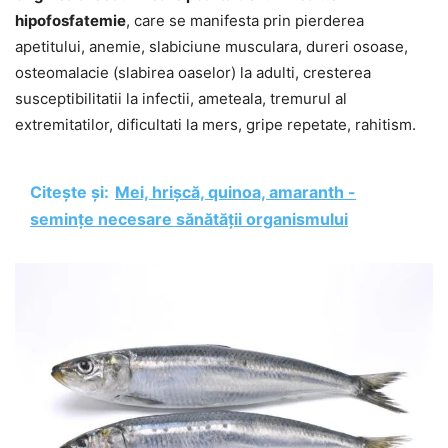
hipofosfatemie
, care se manifesta prin pierderea
apetitului, anemie, slabiciune musculara, dureri osoase,
osteomalacie (slabirea oaselor) la adulti, cresterea
susceptibilitatii la infectii, ameteala, tremurul al
extremitatilor, dificultati la mers, gripe repetate, rahitism.
Citește și:
Mei, hrișcă, quinoa, amaranth -
semințe necesare sănătății organismului