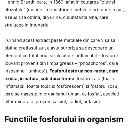
Hennig Brandt, care, in 1669, aflat in cautarea “pietrei
filozofale” (menita sa transforme metalele ordinare in aur),
a reusit sa obtina, din urina, o substanta alba, care
stralucea in intuneric.
Turnand acest extract peste metalele din care visa sa
obtina pretiosul aur, a avut surpriza sa descopere un
element cu totul nou, stralucitor si inflamabil – fosforul
(cuvant provenit din limba greaca – “phosphoros”, care
inseamna “luminos”).
Fosforul este un non-metal, care
exista, in natura, sub doua forme
: fosforul alb (foarte
inflamabil, foarte toxic si fosforescent) si fosforul rosu,
care se gaseste in organismul uman, ca fosfati, asociati
altor minerale, precum calciul, sodiul, potasiul.
Functiile fosforului in organism