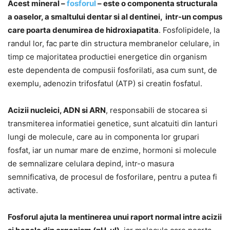
Acest mineral –
fosforul
– este o componenta structurala
a oaselor, a smaltului dentar si al dentinei, intr-un compus
care poarta denumirea de hidroxiapatita
. Fosfolipidele, la
randul lor, fac parte din structura membranelor celulare, in
timp ce majoritatea productiei energetice din organism
este dependenta de compusii fosforilati, asa cum sunt, de
exemplu, adenozin trifosfatul (ATP) si creatin fosfatul.
Acizii nucleici, ADN si ARN
, responsabili de stocarea si
transmiterea informatiei genetice, sunt alcatuiti din lanturi
lungi de molecule, care au in componenta lor grupari
fosfat, iar un numar mare de enzime, hormoni si molecule
de semnalizare celulara depind, intr-o masura
semnificativa, de procesul de fosforilare, pentru a putea fi
activate.
Fosforul ajuta la mentinerea unui raport normal intre acizii