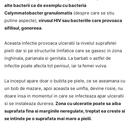
alte bacterii ca de exemplu cu bacteria
Calymmatobacter granulomatis
(despre care se stiu
putine aspecte),
virusul HIV sau bacteriile care provoaca
sifilisul, gonoreea
.
Aceasta infectie provoaca ulceratii la nivelul suprafetei
pielii dar si pe structurile limfatice care se gasesc in zona
inghinala, parianala si genitala. La barbati o astfel de
infectie poate afecta tot penisul, iar la femei vulva.
La inceput apare doar o bubita pe piele, ce se aseamana cu
un bob de mazare, apoi aceasta se umfla, devine rosie, nu
doare insa in momentul in care se infecteaza apar ulceratii
si se instaleaza durerea.
Zona cu ulceratie poate sa aiba
suprafata fina si marginile neregulate, treptat ea creste si
se intinde pe o suprafata mai mare a pielii
.