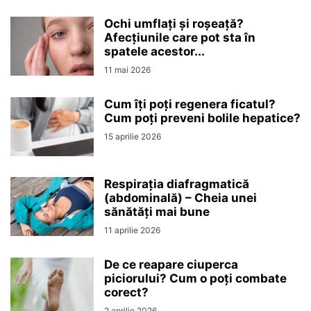
Ochi umflați și roșeață?
Afecțiunile care pot sta în
spatele acestor...
11 mai 2026
Cum îți poți regenera ficatul?
Cum poți preveni bolile hepatice?
15 aprilie 2026
Respirația diafragmatică
(abdominală) – Cheia unei
sănătăți mai bune
11 aprilie 2026
De ce reapare ciuperca
piciorului? Cum o poți combate
corect?
2 aprilie 2026