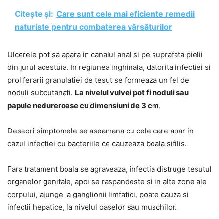
Citește și:
Care sunt cele mai eficiente remedii
naturiste pentru combaterea vărsăturilor
Ulcerele pot sa apara in canalul anal si pe suprafata pielii
din jurul acestuia. In regiunea inghinala, datorita infectiei si
proliferarii granulatiei de tesut se formeaza un fel de
noduli subcutanati.
La nivelul vulvei pot fi noduli sau
papule nedureroase cu dimensiuni de 3 cm
.
Deseori simptomele se aseamana cu cele care apar in
cazul infectiei cu bacteriile ce cauzeaza boala sifilis.
Fara tratament boala se agraveaza, infectia distruge tesutul
organelor genitale, apoi se raspandeste si in alte zone ale
corpului, ajunge la ganglionii limfatici, poate cauza si
infectii hepatice, la nivelul oaselor sau muschilor.