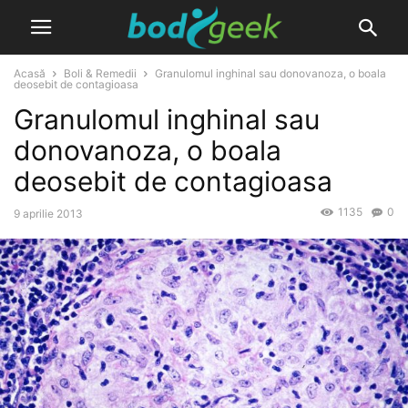
Acasă
Boli & Remedii
Granulomul inghinal sau donovanoza, o boala
deosebit de contagioasa
Granulomul inghinal sau
donovanoza, o boala
deosebit de contagioasa
1135
0
9 aprilie 2013