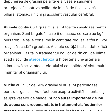
depunerea de grăsimi pe artere și vasele sangvine,
protejează împotriva bolilor de inimă, de ficat, vezică
biliară, stomac, rinichi și accident vascular cerebral.
Alunele
conțin 60% grăsimi și sunt foarte sănătoase pentru
organism. Sunt bogate în calorii de aceea cei care au kg în
plus trebuie să le consume în cantitate redusă, altfel nu vor
reuși să scadă în greutate. Alunele curăță ficatul, detoxifică
organismul, ajută în tratamentul bolilor de rinichi, de inimă,
scad riscul de
ateroscleroză
și hipertensiune arterială,
stimulează activitatea creierului și consolidează sistemului
imunitar al organismului.
Nucile
au în jur de 60% grăsimi și nu sunt periculoase
pentru organism. Au efect bun asupra activității mentale și
asupra vaselor de sânge.
Sunt o sursă importantă de iod
de aceea sunt recomandate în tratamentul afecțiunilor
glandei tiroide
. Nucile sunt bogate în vitamina C și E, au