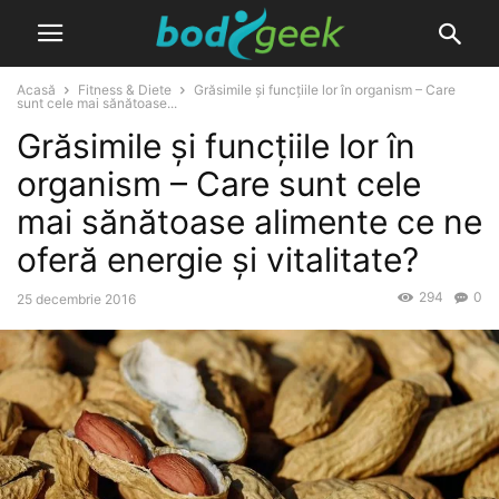
Acasă
Fitness & Diete
Grăsimile și funcțiile lor în organism – Care
sunt cele mai sănătoase...
Grăsimile și funcțiile lor în
organism – Care sunt cele
mai sănătoase alimente ce ne
oferă energie și vitalitate?
294
0
25 decembrie 2016