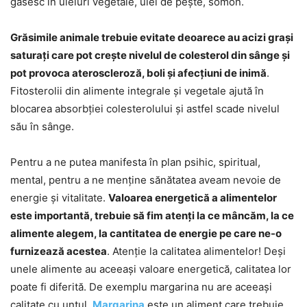
găsesc în uleiuri vegetale, ulei de pește, somon.
Grăsimile animale trebuie evitate deoarece au acizi grași
saturați care pot crește nivelul de colesterol din sânge și
pot provoca ateroscleroză, boli și afecțiuni de inimă
.
Fitosterolii din alimente integrale și vegetale ajută în
blocarea absorbției colesterolului și astfel scade nivelul
său în sânge.
Pentru a ne putea manifesta în plan psihic, spiritual,
mental, pentru a ne menține sănătatea aveam nevoie de
energie și vitalitate.
Valoarea energetică a alimentelor
este importantă, trebuie să fim atenți la ce mâncăm, la ce
alimente alegem, la cantitatea de energie pe care ne-o
furnizează acestea
. Atenție la calitatea alimentelor! Deși
unele alimente au aceeași valoare energetică, calitatea lor
poate fi diferită. De exemplu margarina nu are aceeași
calitate cu untul.
Margarina
este un aliment care trebuie