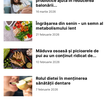
probiotice ajută în reducerea
balonării...
16 martie 2026
Îngrășarea din senin – un semn al
metabolismului lent
21 februarie 2026
Măduva osoasă și picioarele de
pui au un conținut ridicat de...
10 februarie 2026
Rolul dietei în menținerea
sănătății dentare
7 februarie 2026