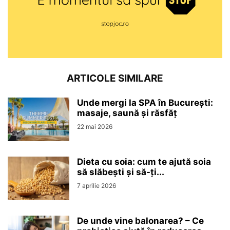
ARTICOLE SIMILARE
Unde mergi la SPA în București:
masaje, saună și răsfăț
22 mai 2026
Dieta cu soia: cum te ajută soia
să slăbești și să-ți...
7 aprilie 2026
De unde vine balonarea? – Ce