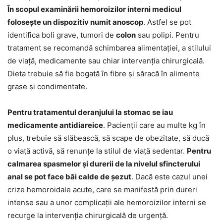
În scopul examinării hemoroizilor interni medicul
folosește un dispozitiv numit anoscop
. Astfel se pot
identifica boli grave, tumori de
colon
sau polipi. Pentru
tratament se recomandă schimbarea alimentației, a stilului
de viață, medicamente sau chiar intervenția chirurgicală.
Dieta trebuie să fie bogată în fibre și săracă în alimente
grase și condimentate.
Pentru tratamentul deranjului la stomac se iau
medicamente antidiareice
. Pacienții care au multe kg în
plus, trebuie să slăbească, să scape de obezitate, să ducă
o viață activă, să renunțe la stilul de viață sedentar.
Pentru
calmarea spasmelor și durerii de la nivelul sfincterului
anal se pot face băi calde de șezut
. Dacă este cazul unei
crize hemoroidale acute, care se manifestă prin dureri
intense sau a unor complicații ale hemoroizilor interni se
recurge la intervenția chirurgicală de urgență.