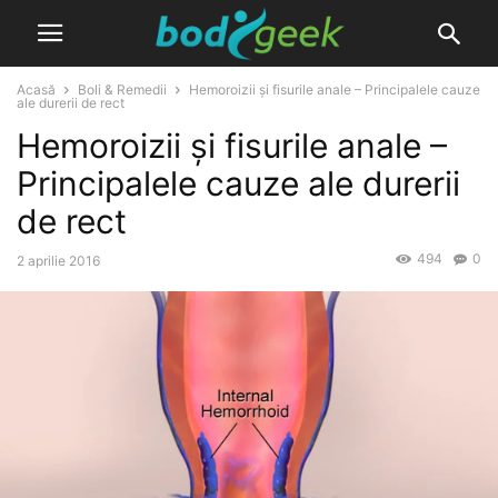
Acasă
Boli & Remedii
Hemoroizii și fisurile anale – Principalele cauze
ale durerii de rect
Hemoroizii și fisurile anale –
Principalele cauze ale durerii
de rect
494
0
2 aprilie 2016