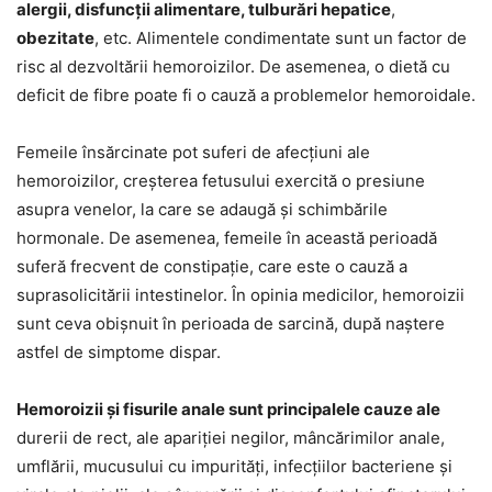
alergii, disfuncții alimentare, tulburări hepatice
,
obezitate
, etc. Alimentele condimentate sunt un factor de
risc al dezvoltării hemoroizilor. De asemenea, o dietă cu
deficit de fibre poate fi o cauză a problemelor hemoroidale.
Femeile însărcinate pot suferi de afecțiuni ale
hemoroizilor, creșterea fetusului exercită o presiune
asupra venelor, la care se adaugă și schimbările
hormonale. De asemenea, femeile în această perioadă
suferă frecvent de constipație, care este o cauză a
suprasolicitării intestinelor. În opinia medicilor, hemoroizii
sunt ceva obișnuit în perioada de sarcină, după naștere
astfel de simptome dispar.
Hemoroizii și fisurile anale sunt principalele cauze ale
durerii de rect, ale apariției negilor, mâncărimilor anale,
umflării, mucusului cu impurități, infecțiilor bacteriene și