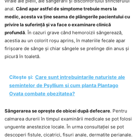
virale ale pielii, ale sângerării și disconfortului sfincterului
anal.
Când apar astfel de simptome trebuie mers la
medic, acesta va ține seama de plângerile pacientului cu
privire la suferință și va face o examinare clinică
profundă
. În cazuri grave când hemoroizii sângerează,
acestia au un colorit roșu aprins, în materiile fecale apar
firișoare de sânge și chiar sângele se prelinge din anus și
picură în toaletă.
Citește și:
Care sunt intrebuintarile naturiste ale
semintelor de Psyllium si cum planta Plantago
Ovata combate obezitatea?
Sângerarea se oprește de obicei după defecare
. Pentru
calmarea durerii în timpul examinării medicale se pot folosi
unguente anestezice locale. În urma consultației se pot
descoperi fistule, cicatrici, fisuri anale, dermatite perianale.