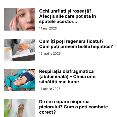
Ochi umflați și roșeață?
Afecțiunile care pot sta în
spatele acestor...
11 mai 2026
Cum îți poți regenera ficatul?
Cum poți preveni bolile hepatice?
15 aprilie 2026
Respirația diafragmatică
(abdominală) – Cheia unei
sănătăți mai bune
11 aprilie 2026
De ce reapare ciuperca
piciorului? Cum o poți combate
corect?