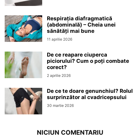
Respirația diafragmatică
(abdominală) – Cheia unei
sănătăți mai bune
11 aprilie 2026
De ce reapare ciuperca
piciorului? Cum o poți combate
corect?
2 aprilie 2026
De ce te doare genunchiul? Rolul
surprinzător al cvadricepsului
30 martie 2026
NICIUN COMENTARIU