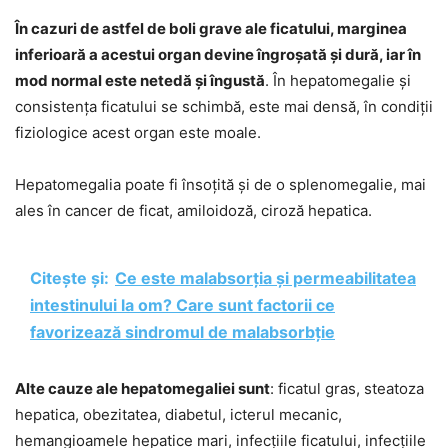
În cazuri de astfel de boli grave ale ficatului, marginea
inferioară a acestui organ devine îngroșată și dură, iar în
mod normal este netedă și îngustă
. În hepatomegalie și
consistența ficatului se schimbă, este mai densă, în condiții
fiziologice acest organ este moale.
Hepatomegalia poate fi însoțită și de o splenomegalie, mai
ales în cancer de ficat, amiloidoză, ciroză hepatica.
Citește și:
Ce este malabsorția și permeabilitatea
intestinului la om? Care sunt factorii ce
favorizează sindromul de malabsorbție
Alte cauze ale hepatomegaliei sunt
: ficatul gras, steatoza
hepatica, obezitatea, diabetul, icterul mecanic,
hemangioamele hepatice mari, infecțiile ficatului, infecțiile