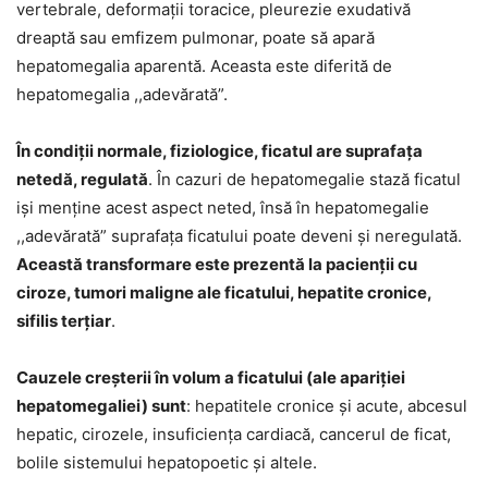
vertebrale, deformații toracice, pleurezie exudativă
dreaptă sau emfizem pulmonar, poate să apară
hepatomegalia aparentă. Aceasta este diferită de
hepatomegalia ,,adevărată”.
În condiții normale, fiziologice, ficatul are suprafața
netedă, regulată
. În cazuri de hepatomegalie stază ficatul
iși menține acest aspect neted, însă în hepatomegalie
,,adevărată” suprafața ficatului poate deveni și neregulată.
Această transformare este prezentă la pacienții cu
ciroze, tumori maligne ale ficatului, hepatite cronice,
sifilis terțiar
.
Cauzele creșterii în volum a ficatului (ale apariției
hepatomegaliei) sunt
: hepatitele cronice și acute, abcesul
hepatic, cirozele, insuficiența cardiacă, cancerul de ficat,
bolile sistemului hepatopoetic și altele.