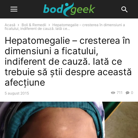
Acasă
Boli & Remedii
Hepatomegalie – cresterea în dimensiuni a
ficatului, indiferent de cauză. Iată ce...
Hepatomegalie – cresterea în
dimensiuni a ficatului,
indiferent de cauză. Iată ce
trebuie să știi despre această
afecțiune
711
0
5 august 2015