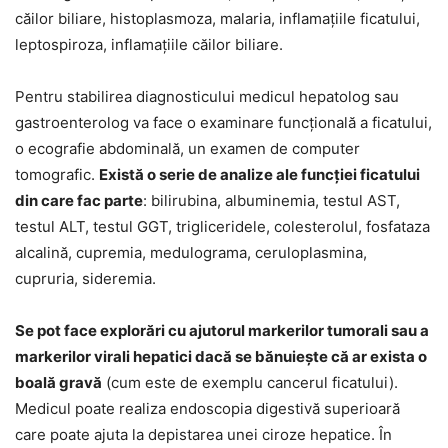
căilor biliare, histoplasmoza, malaria, inflamațiile ficatului,
leptospiroza, inflamațiile căilor biliare.
Pentru stabilirea diagnosticului medicul hepatolog sau
gastroenterolog va face o examinare funcțională a ficatului,
o ecografie abdominală, un examen de computer
tomografic.
Există o serie de analize ale funcției ficatului
din care fac parte
: bilirubina, albuminemia, testul AST,
testul ALT, testul GGT, trigliceridele, colesterolul, fosfataza
alcalină, cupremia, medulograma, ceruloplasmina,
cupruria, sideremia.
Se pot face explorări cu ajutorul markerilor tumorali sau a
markerilor virali hepatici dacă se bănuiește că ar exista o
boală gravă
(cum este de exemplu cancerul ficatului).
Medicul poate realiza endoscopia digestivă superioară
care poate ajuta la depistarea unei ciroze hepatice. În