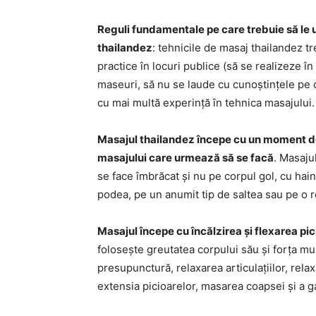
Reguli fundamentale pe care trebuie să le
thailandez
: tehnicile de masaj thailandez t
practice în locuri publice (să se realizeze î
maseuri, să nu se laude cu cunoștințele pe ca
cu mai multă experință în tehnica masajului.
Masajul thailandez începe cu un moment d
masajului care urmează să se facă
. Masaju
se face îmbrăcat și nu pe corpul gol, cu hai
podea, pe un anumit tip de saltea sau pe o r
Masajul începe cu încălzirea și flexarea pic
folosește greutatea corpului său și forța m
presupunctură, relaxarea articulațiilor, rela
extensia picioarelor, masarea coapsei și a 