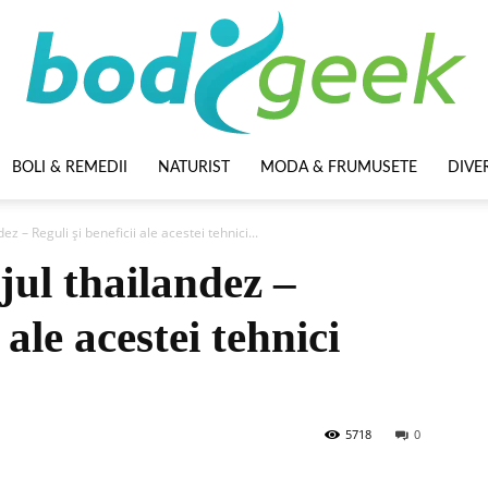
BOLI & REMEDII
NATURIST
MODA & FRUMUSETE
DIVE
BodyGeek
z – Reguli și beneficii ale acestei tehnici...
jul thailandez –
 ale acestei tehnici
5718
0