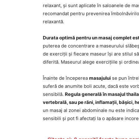
relaxant, și sunt aplicate în saloanele de ma
recomandat pentru prevenirea îmbolnăvirilo
relaxantă.
Durata optimă pentru un masaj complet est
puterea de concentrare a maseurului slăbește
de exerciții și fiecare maseur își are stilul s
diferită. Maseurul alege exercițiile și ordine
Înainte de începerea
masajului
se pun între
suferă de anumite boli acute, dacă este vorb
sensibilă.
Regula generală în masajul thaila
vertebrală, sau pe răni, inflamații, bășici
un masaj al zonei abdominale nu este indicat
sensibili și pot fi afectați la o apăsare incore