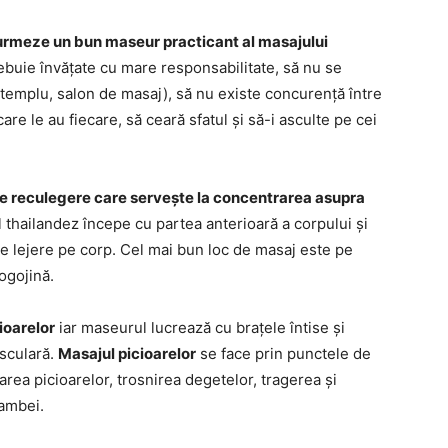
 urmeze un bun maseur practicant al masajului
rebuie învățate cu mare responsabilitate, să nu se
n templu, salon de masaj), să nu existe concurență între
re le au fiecare, să ceară sfatul și să-i asculte pe cei
e reculegere care servește la concentrarea asupra
l thailandez începe cu partea anterioară a corpului și
ne lejere pe corp. Cel mai bun loc de masaj este pe
ogojină.
ioarelor
iar maseurul lucrează cu brațele întise și
usculară.
Masajul picioarelor
se face prin punctele de
xarea picioarelor, trosnirea degetelor, tragerea și
gambei.