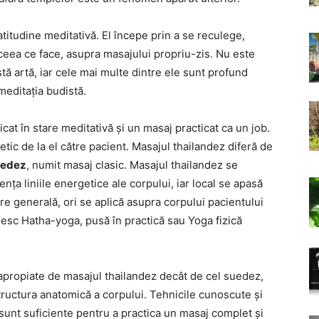
itudine meditativă. El începe prin a se reculege,
 ceea ce face, asupra masajului propriu-zis. Nu este
tă artă, iar cele mai multe dintre ele sunt profund
meditația budistă.
icat în stare meditativă și un masaj practicat ca un job.
ic de la el către pacient. Masajul thailandez diferă de
uedez
, numit masaj clasic. Masajul thailandez se
ența liniile energetice ale corpului, iar local se apasă
e generală, ori se aplică asupra corpului pacientului
mesc Hatha-yoga, pusă în practică sau Yoga fizică
apropiate de masajul thailandez decât de cel suedez,
tructura anatomică a corpului. Tehnicile cunoscute și
sunt suficiente pentru a practica un masaj complet și