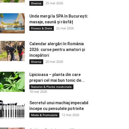
25 mai 2026
Diverse
Unde mergi la SPA în București:
masaje, saună și răsfăț
22 mai 2026
Fitness & Diete
Calendar alergări în România
2026: curse pentru amatori și
începători
20 mai 2026
Diverse
Lipicioasa – planta din care
prepari cel mai bun tonic de...
Naturist & Plante medicinale
18 mai 2026
Secretul unui machiaj impecabil
începe cu pensulele potrivite
12 mai 2026
Moda & Frumusete