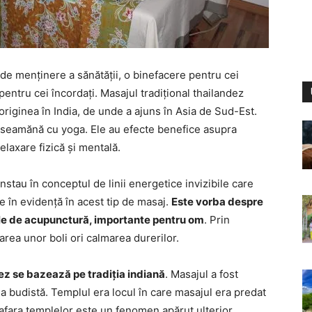
de menținere a sănătății, o binefacere pentru cei
pentru cei încordați. Masajul tradițional thailandez
originea în India, de unde a ajuns în Asia de Sud-Est.
aseamănă cu yoga. Ele au efecte benefice asupra
elaxare fizică și mentală.
stau în conceptul de linii energetice invizibile care
e în evidență în acest tip de masaj.
Este vorba despre
ele de acupunctură, importante pentru om
. Prin
rea unor boli ori calmarea durerilor.
ez se bazează pe tradiția indiană
. Masajul a fost
na budistă. Templul era locul în care masajul era predat
 afara templelor este un fenomen apărut ulterior.