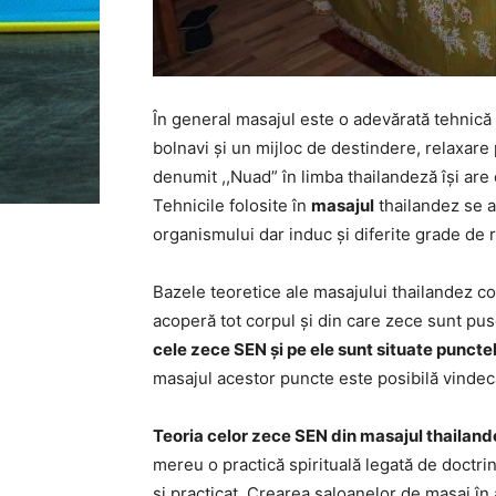
În general masajul este o adevărată tehnică 
bolnavi și un mijloc de destindere, relaxare 
denumit ,,Nuad” în limba thailandeză își are 
Tehnicile folosite în
masajul
thailandez se 
organismului dar induc și diferite grade de r
Bazele teoretice ale masajului thailandez con
acoperă tot corpul și din care zece sunt pus
cele zece SEN și pe ele sunt situate punct
masajul acestor puncte este posibilă vindeca
Teoria celor zece SEN din masajul thailand
mereu o practică spirituală legată de doctri
și practicat. Crearea saloanelor de masaj în