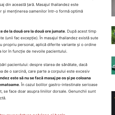
saj din această țară. Masajul thailandez este
r și menținerea oamenilor într-o formă optimă
e de la două ore la două ore jumate
. După acest timp
 (unii fac excepție). În masajul thailandez există sute
ău propriu personal, aplică diferite variante și o ordine
a lor în funcție de nevoile pacientului.
bări pacientului: despre starea de sănătate, dacă
a de o sarcină, care parte a corpului este excesiv
ndez este să nu se facă masaj pe os și pe coloana
, hematoame
. În cazul bolilor gastro-intestinale serioase
, se face doar asupra liniilor dorsale. Genunchii sunt
ctă.