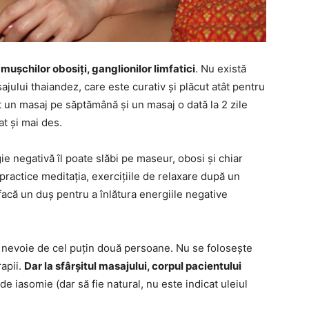
ușchilor obosiți, ganglionilor limfatici
. Nu există
ajului thaiandez, care este curativ și plăcut atât pentru
 un masaj pe săptămână și un masaj o dată la 2 zile
at și mai des.
 negativă îl poate slăbi pe maseur, obosi și chiar
practice meditația, exercițiile de relaxare după un
facă un duș pentru a înlătura energiile negative
e nevoie de cel puțin două persoane. Nu se folosește
rapii.
Dar la sfârșitul masajului, corpul pacientului
 de iasomie (dar să fie natural, nu este indicat uleiul