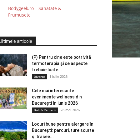
Bodygeek.ro – Sanatate &
Frumusete
Ultimele articole
(P) Pentru cine este potrivită
termoterapia și ce aspecte
trebuie luate...
1 iulie 2026
Diverse
Cele mai interesante
evenimente wellness din
București în iunie 2026
28 mai 2026
Boli & Remedii
Locuri bune pentru alergare în
București: parcuri, ture scurte
și trasee...