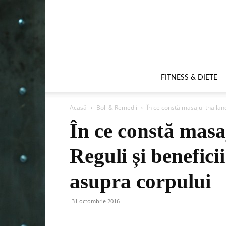
FITNESS & DIETE
Acasă
Boli & Remedii
În ce constă masajul thailande
În ce constă masa
Reguli și beneficii
asupra corpului
31 octombrie 2016