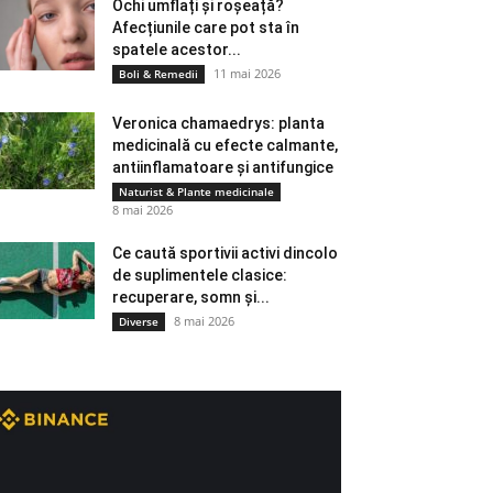
Ochi umflați și roșeață?
Afecțiunile care pot sta în
spatele acestor...
11 mai 2026
Boli & Remedii
Veronica chamaedrys: planta
medicinală cu efecte calmante,
antiinflamatoare și antifungice
Naturist & Plante medicinale
8 mai 2026
Ce caută sportivii activi dincolo
de suplimentele clasice:
recuperare, somn și...
8 mai 2026
Diverse