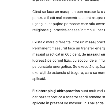
Când se face un masaj, un bun maseur ia o at
pentru a fi cât mai concentrat, atent asupra
ușor și sunt puține persoane care știu aceas
religioase și practică adesea în timpul liber 
Există o mare diferență între un
masaj
pract
Permanent maseurul face un transfer energet
masajul practicat în Occident, de
masajul s
lucrează pe corpul fizic, cu scopul de a influ
pe punctele energetice. Se execută o apăsar
exerciții de extensie și tragere, care se nu
aplicată.
Fizioterapia și chiropractica
sunt mult mai 
dar baza teoretică a acestor teorii rămâne s
aplicate în prezent de maseuri în Thailanda 