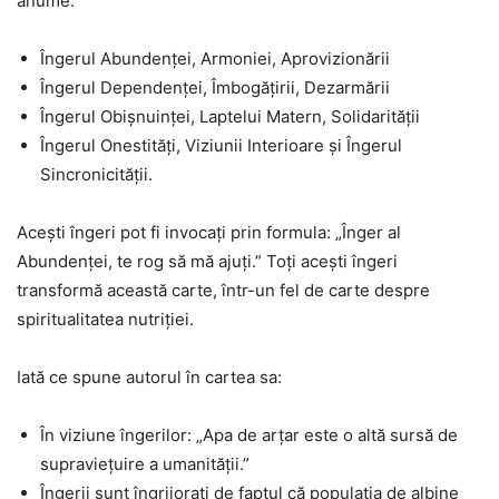
anume:
Îngerul Abundenței, Armoniei, Aprovizionării
Îngerul Dependenței, Îmbogățirii, Dezarmării
Îngerul Obișnuinței, Laptelui Matern, Solidarității
Îngerul Onestități, Viziunii Interioare și Îngerul
Sincronicității.
Acești îngeri pot fi invocați prin formula: „Înger al
Abundenței, te rog să mă ajuți.” Toți acești îngeri
transformă această carte, într-un fel de carte despre
spiritualitatea nutriției.
Iată ce spune autorul în cartea sa:
În viziune îngerilor: „Apa de arțar este o altă sursă de
supraviețuire a umanității.”
Îngerii sunt îngrijorați de faptul că populația de albine