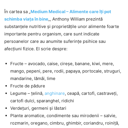
În cartea sa „
Medium Medical – Alimente care îți pot
schimba viața în bine
„, Anthony William prezintă
substanțele nutritive și proprietățile unor alimente foarte
importante pentru organism, care sunt indicate
persoanelor care au anumite suferințe psihice sau
afecțiuni fizice. El scrie despre:
Fructe – avocado, caise, cireșe, banane, kiwi, mere,
mango, pepeni, pere, rodii, papaya, portocale, struguri,
mandarine, lămâi, lime
Fructe de pădure
Legume – țelină,
anghinare
, ceapă, cartofi, castraveți,
cartofi dulci, sparanghel, ridichi
Verdețuri, germeni și lăstari
Plante aromatice, condimente sau mirodenii – salvie,
rozmarin, oregano, cimbru, ghimbir, coriandru, roiniță,