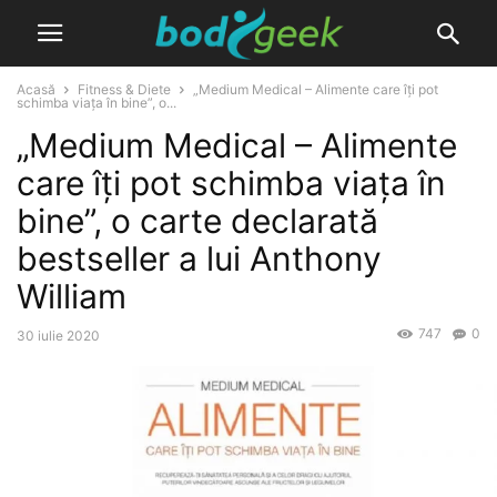
Acasă
Fitness & Diete
„Medium Medical – Alimente care îți pot
schimba viața în bine”, o...
„Medium Medical – Alimente
care îți pot schimba viața în
bine”, o carte declarată
bestseller a lui Anthony
William
747
0
30 iulie 2020