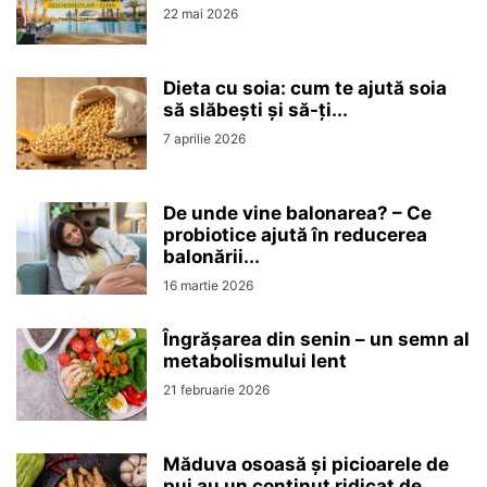
22 mai 2026
Dieta cu soia: cum te ajută soia
să slăbești și să-ți...
7 aprilie 2026
De unde vine balonarea? – Ce
probiotice ajută în reducerea
balonării...
16 martie 2026
Îngrășarea din senin – un semn al
metabolismului lent
21 februarie 2026
Măduva osoasă și picioarele de
pui au un conținut ridicat de...