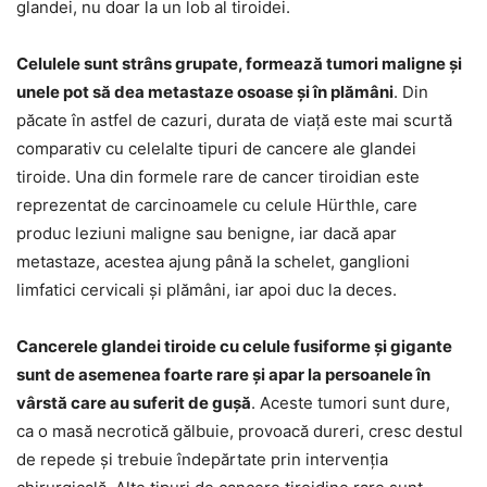
glandei, nu doar la un lob al tiroidei.
Celulele sunt strâns grupate, formează tumori maligne și
unele pot să dea metastaze osoase și în plămâni
. Din
păcate în astfel de cazuri, durata de viață este mai scurtă
comparativ cu celelalte tipuri de cancere ale glandei
tiroide. Una din formele rare de cancer tiroidian este
reprezentat de carcinoamele cu celule Hürthle, care
produc leziuni maligne sau benigne, iar dacă apar
metastaze, acestea ajung până la schelet, ganglioni
limfatici cervicali și plămâni, iar apoi duc la deces.
Cancerele glandei tiroide cu celule fusiforme și gigante
sunt de asemenea foarte rare și apar la persoanele în
vârstă care au suferit de gușă
. Aceste tumori sunt dure,
ca o masă necrotică gălbuie, provoacă dureri, cresc destul
de repede și trebuie îndepărtate prin intervenția