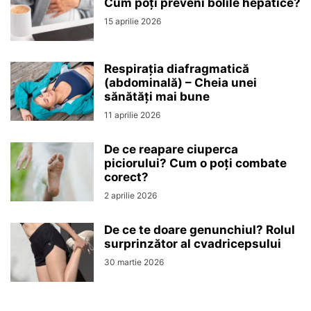
Cum poți preveni bolile hepatice?
15 aprilie 2026
Respirația diafragmatică
(abdominală) – Cheia unei
sănătăți mai bune
11 aprilie 2026
De ce reapare ciuperca
piciorului? Cum o poți combate
corect?
2 aprilie 2026
De ce te doare genunchiul? Rolul
surprinzător al cvadricepsului
30 martie 2026