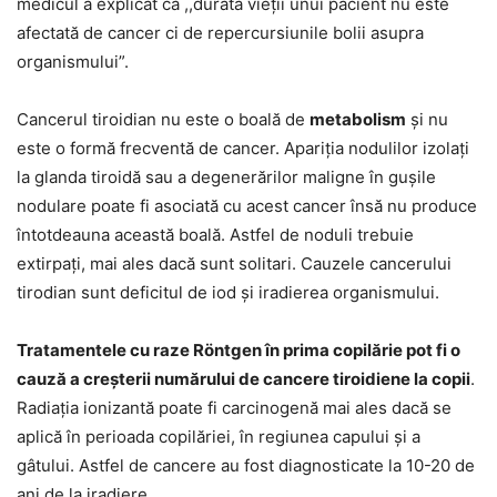
medicul a explicat că ,,durata vieții unui pacient nu este
afectată de cancer ci de repercursiunile bolii asupra
organismului”.
Cancerul tiroidian nu este o boală de
metabolism
și nu
este o formă frecventă de cancer. Apariția nodulilor izolați
la glanda tiroidă sau a degenerărilor maligne în gușile
nodulare poate fi asociată cu acest cancer însă nu produce
întotdeauna această boală. Astfel de noduli trebuie
extirpați, mai ales dacă sunt solitari. Cauzele cancerului
tirodian sunt deficitul de iod și iradierea organismului.
Tratamentele cu raze Röntgen în prima copilărie pot fi o
cauză a creșterii numărului de cancere tiroidiene la copii
.
Radiația ionizantă poate fi carcinogenă mai ales dacă se
aplică în perioada copilăriei, în regiunea capului și a
gâtului. Astfel de cancere au fost diagnosticate la 10-20 de
ani de la iradiere.