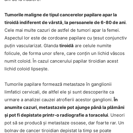
Tumorile maligne de tipul cancerelor papilare apar la
tiroidă indiferent de vârstă, la persoanele de 6-80 de ani
.
Cele mai multe cazuri de astfel de tumori apar la femei.
Aspectul lor este de cordoane papilare cu țesut conjunctiv
puțin vascularizat. Glanda
tiroidă
are celule numite
folicule, de forma unor sfere, care conțin un lichid vâscos
numit coloid. În cazul cancerului papilar tiroidian acest
lichid coloid lipsește.
Tumorile papilare formează metastaze în ganglionii
limfatici cervicali, de altfel ele și sunt descoperite ca
urmare a analizei cauzei atrofierii acestor ganglioni.
În
anumite cazuri, metastazele pot ajunge până la plămâni
și pot fi depistate printr-o radiografie a toracelui
. Uneori
pot să se producă și metastaze osoase, dar foarte rar. Un
bolnav de cancer tiroidian depistat la timp se poate