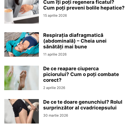
Cum îți poți regenera ficatul?
Cum poți preveni bolile hepatice?
15 aprilie 2026
Respirația diafragmatică
(abdominală) – Cheia unei
sănătăți mai bune
11 aprilie 2026
De ce reapare ciuperca
piciorului? Cum o poți combate
corect?
2 aprilie 2026
De ce te doare genunchiul? Rolul
surprinzător al cvadricepsului
30 martie 2026