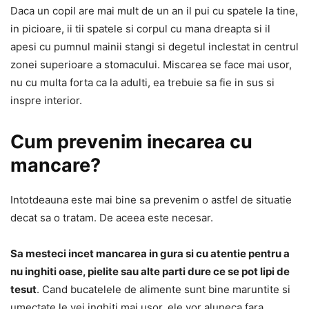
Daca un copil are mai mult de un an il pui cu spatele la tine,
in picioare, ii tii spatele si corpul cu mana dreapta si il
apesi cu pumnul mainii stangi si degetul inclestat in centrul
zonei superioare a stomacului. Miscarea se face mai usor,
nu cu multa forta ca la adulti, ea trebuie sa fie in sus si
inspre interior.
Cum prevenim inecarea cu
mancare?
Intotdeauna este mai bine sa prevenim o astfel de situatie
decat sa o tratam. De aceea este necesar.
Sa mesteci incet mancarea in gura si cu atentie pentru a
nu inghiti oase, pielite sau alte parti dure ce se pot lipi de
tesut
. Cand bucatelele de alimente sunt bine maruntite si
umectate le vei inghiti mai usor, ele vor aluneca fara