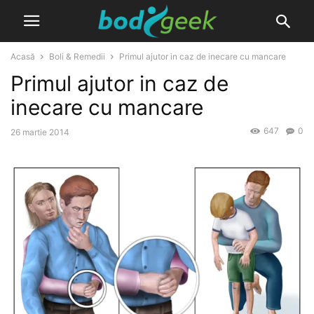
Acasă
Boli & Remedii
Primul ajutor in caz de inecare cu mancare
Primul ajutor in caz de
inecare cu mancare
647
0
26 martie 2014