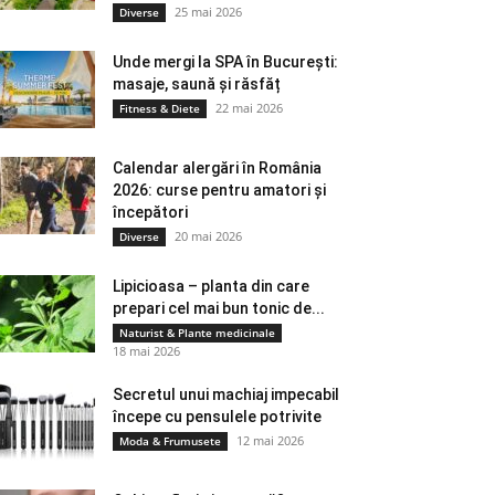
25 mai 2026
Diverse
Unde mergi la SPA în București:
masaje, saună și răsfăț
22 mai 2026
Fitness & Diete
Calendar alergări în România
2026: curse pentru amatori și
începători
20 mai 2026
Diverse
Lipicioasa – planta din care
prepari cel mai bun tonic de...
Naturist & Plante medicinale
18 mai 2026
Secretul unui machiaj impecabil
începe cu pensulele potrivite
12 mai 2026
Moda & Frumusete