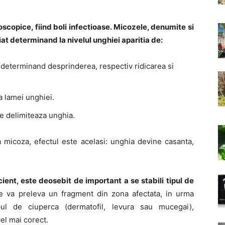
scopice, fiind boli infectioase. Micozele, denumite si
t determinand la nivelul unghiei aparitia de:
determinand desprinderea, respectiv ridicarea si
a lamei unghiei.
e delimiteaza unghia.
a micoza, efectul este acelasi: unghia devine casanta,
cient, este deosebit de important a se stabili tipul de
se va preleva un fragment din zona afectata, in urma
ipul de ciuperca (dermatofil, levura sau mucegai),
el mai corect.