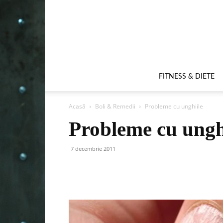
FITNESS & DIETE
Acasă
Boli & Remedii
Probleme cu unghiile
Probleme cu ungh
7 decembrie 2011