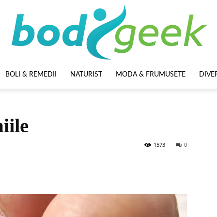
BOLI & REMEDII
NATURIST
MODA & FRUMUSETE
DIVE
BodyGeek
iile
1573
0