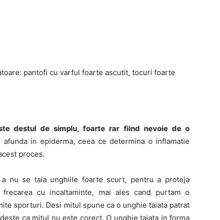
are: pantofi cu varful foarte ascutit, tocuri foarte
te destul de simplu, foarte rar fiind nevoie de o
e afunda in epiderma, ceea ce determina o inflamatie
 acest proces.
 nu se taia unghiile foarte scurt, pentru a proteja
 frecarea cu incaltaminte, mai ales cand purtam o
te sporturi. Desi mitul spune ca o unghie taiata patrat
deste ca mitul nu este corect. O unghie taiata in forma