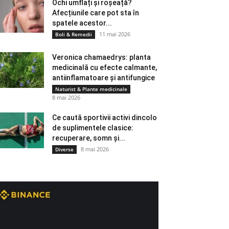
Ochi umflați și roșeață?
Afecțiunile care pot sta în
spatele acestor...
11 mai 2026
Boli & Remedii
Veronica chamaedrys: planta
medicinală cu efecte calmante,
antiinflamatoare și antifungice
Naturist & Plante medicinale
8 mai 2026
Ce caută sportivii activi dincolo
de suplimentele clasice:
recuperare, somn și...
8 mai 2026
Diverse