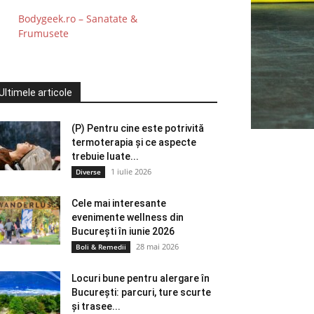
Bodygeek.ro – Sanatate &
Frumusete
Ultimele articole
(P) Pentru cine este potrivită
termoterapia și ce aspecte
trebuie luate...
1 iulie 2026
Diverse
Cele mai interesante
evenimente wellness din
București în iunie 2026
28 mai 2026
Boli & Remedii
Locuri bune pentru alergare în
București: parcuri, ture scurte
și trasee...