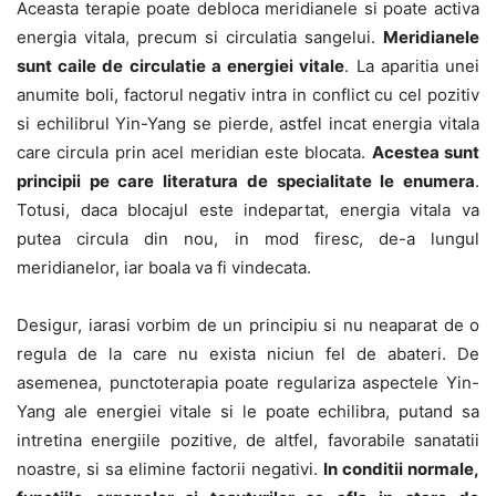
Aceasta terapie poate debloca meridianele si poate activa
energia vitala, precum si circulatia sangelui.
Meridianele
sunt caile de circulatie a energiei vitale
. La aparitia unei
anumite boli, factorul negativ intra in conflict cu cel pozitiv
si echilibrul Yin-Yang se pierde, astfel incat energia vitala
care circula prin acel meridian este blocata.
Acestea sunt
principii pe care literatura de specialitate le enumera
.
Totusi, daca blocajul este indepartat, energia vitala va
putea circula din nou, in mod firesc, de-a lungul
meridianelor, iar boala va fi vindecata.
Desigur, iarasi vorbim de un principiu si nu neaparat de o
regula de la care nu exista niciun fel de abateri. De
asemenea, punctoterapia poate regulariza aspectele Yin-
Yang ale energiei vitale si le poate echilibra, putand sa
intretina energiile pozitive, de altfel, favorabile sanatatii
noastre, si sa elimine factorii negativi.
In conditii normale,