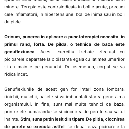
minore. Terapia este contraindicata in bolile acute, precum
cele inflamatorii, in hipertensiune, boli de inima sau in boli
de piele.
Oricum, punerea in aplicare a punctoterapiei necesita, in
primul rand, forta. De pilda, o tehnica de baza este
genuflexiunea
. Acest exercitiu trebuie efectuat cu
picioarele departate la o distanta egala cu latimea umerilor
si cu mainile pe genunchi. De asemenea, corpul se va
ridica incet.
Genuflexiunile de acest gen for intari zona lombara,
rinichii, muschii, oasele si va imbunatati starea generala a
organismului. In fine, sunt mai multe tehnici de baza,
printre ele numarandu-se si ciocnirea de perete sau saltul
inainte.
Stim, suna putin iesit din tipare. De pilda, ciocnirea
de perete se executa astfel
: se departeaza picioarele la