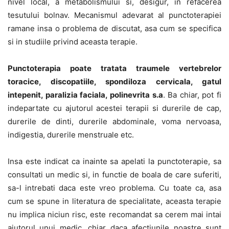
nivel local, a metabolismului si, desigur, in refacerea
tesutului bolnav. Mecanismul adevarat al punctoterapiei
ramane insa o problema de discutat, asa cum se specifica
si in studiile privind aceasta terapie.
Punctoterapia poate tratata traumele vertebrelor
toracice, discopatiile, spondiloza cervicala, gatul
intepenit, paralizia faciala, polinevrita s.a
. Ba chiar, pot fi
indepartate cu ajutorul acestei terapii si durerile de cap,
durerile de dinti, durerile abdominale, voma nervoasa,
indigestia, durerile menstruale etc.
Insa este indicat ca inainte sa apelati la punctoterapie, sa
consultati un medic si, in functie de boala de care suferiti,
sa-l intrebati daca este vreo problema. Cu toate ca, asa
cum se spune in literatura de specialitate, aceasta terapie
nu implica niciun risc, este recomandat sa cerem mai intai
ajutorul unui medic, chiar daca afectiunile noastre sunt