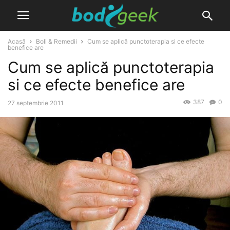
Acasă
Boli & Remedii
Cum se aplică punctoterapia si ce efecte
benefice are
Cum se aplică punctoterapia
si ce efecte benefice are
387
0
27 septembrie 2011