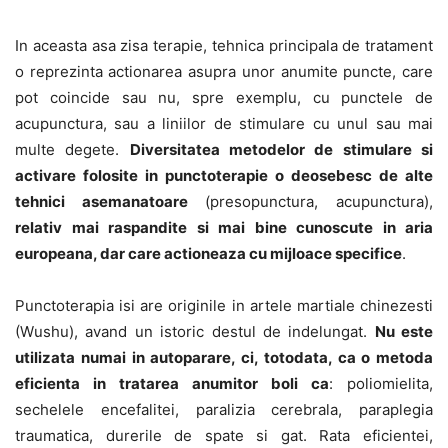
In aceasta asa zisa terapie, tehnica principala de tratament
o reprezinta actionarea asupra unor anumite puncte, care
pot coincide sau nu, spre exemplu, cu punctele de
acupunctura, sau a liniilor de stimulare cu unul sau mai
multe degete.
Diversitatea metodelor de stimulare si
activare folosite in punctoterapie o deosebesc de alte
tehnici asemanatoare
(presopunctura, acupunctura),
relativ mai raspandite si mai bine cunoscute in aria
europeana, dar care actioneaza cu mijloace specifice
.
Punctoterapia isi are originile in artele martiale chinezesti
(Wushu), avand un istoric destul de indelungat.
Nu este
utilizata numai in autoparare, ci, totodata, ca o metoda
eficienta in tratarea anumitor boli ca
: poliomielita,
sechelele encefalitei, paralizia cerebrala, paraplegia
traumatica, durerile de spate si gat. Rata eficientei,