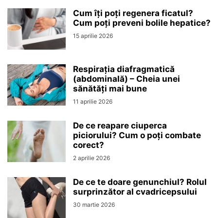
Cum îți poți regenera ficatul?
Cum poți preveni bolile hepatice?
15 aprilie 2026
Respirația diafragmatică
(abdominală) – Cheia unei
sănătăți mai bune
11 aprilie 2026
De ce reapare ciuperca
piciorului? Cum o poți combate
corect?
2 aprilie 2026
De ce te doare genunchiul? Rolul
surprinzător al cvadricepsului
30 martie 2026