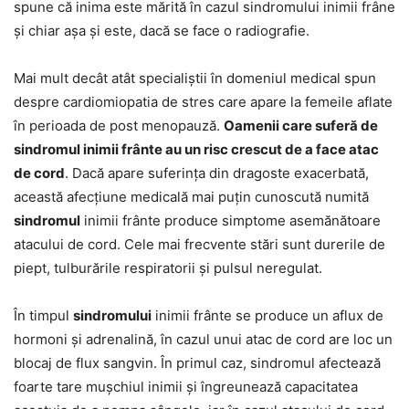
spune că inima este mărită în cazul sindromului inimii frâne
și chiar așa și este, dacă se face o radiografie.
Mai mult decât atât specialiștii în domeniul medical spun
despre cardiomiopatia de stres care apare la femeile aflate
în perioada de post menopauză.
Oamenii care suferă de
sindromul inimii frânte au un risc crescut de a face atac
de cord
. Dacă apare suferința din dragoste exacerbată,
această afecțiune medicală mai puțin cunoscută numită
sindromul
inimii frânte produce simptome asemănătoare
atacului de cord. Cele mai frecvente stări sunt durerile de
piept, tulburările respiratorii și pulsul neregulat.
În timpul
sindromului
inimii frânte se produce un aflux de
hormoni și adrenalină, în cazul unui atac de cord are loc un
blocaj de flux sangvin. În primul caz, sindromul afectează
foarte tare mușchiul inimii și îngreunează capacitatea