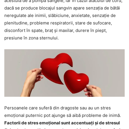
acestuia de a pompa sângele, iar în cazul atacului de cord,
dacă se produce blocajul sangvin apare senzația de bătăi
neregulate ale inimii, slăbiciune, anxietate, senzație de
plenitudine, probleme respiratorii, stare de sufocare,
disconfort în spate, braț și maxilar, durere în piept,
presiune în zona sternului.
Persoanele care suferă din dragoste sau au un stres
emoțional puternic pot ajunge să aibă probleme de inimă.
Factorii de stres emoțional sunt accentuați și de stresul