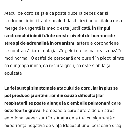
Atacul de cord se știe că poate duce la deces dar și
sindromul inimii frânte poate fi fatal, deci necesitatea de a
merge de urgență la medic este justificată.
În timpul
sindromului inimii frânte crește nivelul de hormoni de
stres și de adrenalină în organism
, arterele coronariene
se contractă, iar circulația sângelui nu se mai realizează în
mod normal. O astfel de persoană are dureri în piept, simte
că o înțeapă inima, că respiră greu, că este slăbită și
epuizată.
La fel sunt și simptomele atacului de cord, iar în plus se
pot produce și aritmii, iar din cauza dificultăților
respiratorii se poate ajunge la o embolie pulmonară care
este foarte gravă
. Persoanele care suferă de un stres
emoțional sever sunt în situația de a trăi cu siguranță o
experiență negativă de viață (decesul unei persoane dragi,