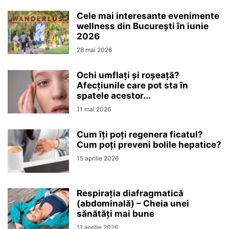
Cele mai interesante evenimente
wellness din București în iunie
2026
28 mai 2026
Ochi umflați și roșeață?
Afecțiunile care pot sta în
spatele acestor...
11 mai 2026
Cum îți poți regenera ficatul?
Cum poți preveni bolile hepatice?
15 aprilie 2026
Respirația diafragmatică
(abdominală) – Cheia unei
sănătăți mai bune
11 aprilie 2026