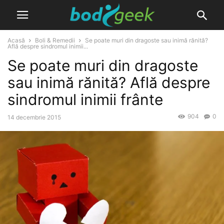
Acasă
Boli & Remedii
Se poate muri din dragoste sau inimă rănită?
Află despre sindromul inimii...
Se poate muri din dragoste
sau inimă rănită? Află despre
sindromul inimii frânte
904
0
14 decembrie 2015