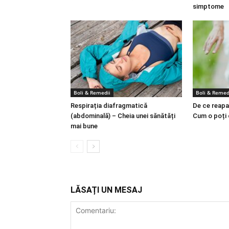
simptome
Boli & Remedii
Boli & Remed
Respirația diafragmatică
De ce reapa
(abdominală) – Cheia unei sănătăți
Cum o poți
mai bune
LĂSAȚI UN MESAJ