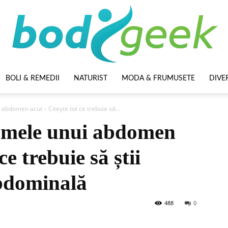
BOLI & REMEDII
NATURIST
MODA & FRUMUSETE
DIVE
BodyGeek
abdomen acut – Citește tot ce trebuie să...
omele unui abdomen
ce trebuie să știi
bdominală
488
0