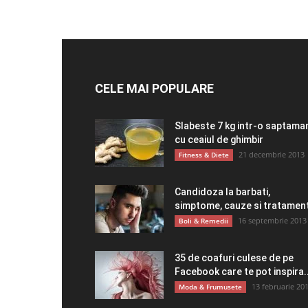
CELE MAI POPULARE
Slabeste 7 kg intr-o saptama
cu ceaiul de ghimbir
21 decembrie 2013
Fitness & Diete
Candidoza la barbati,
simptome, cauze si tratamen
16 septembrie 2013
Boli & Remedii
35 de coafuri culese de pe
Facebook care te pot inspira..
13 februarie 20
Moda & Frumusete