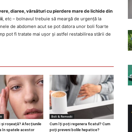
ere, diaree, vărsături cu pierdere mare de lichide din
ii
, etc – bolnavul trebuie să meargă de urgență la
ele de abdomen acut se pot datora unor boli foarte
 pot fi tratate mai ușor și astfel restabilirea stării de
ii
Boli & Remedii
 și roșeață? Afecțiunile
Cum îți poți regenera ficatul? Cum
a în spatele acestor
poți preveni bolile hepatice?