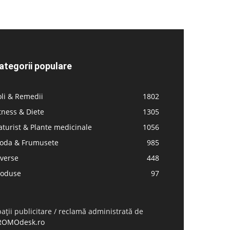
ategorii populare
li & Remedii
1802
tness & Diete
1305
turist & Plante medicinale
1056
oda & Frumusete
985
iverse
448
roduse
97
ații publicitare / reclamă administrată de
ROMOdesk.ro