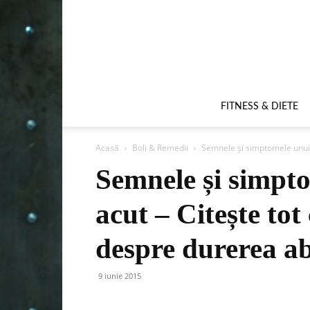
FITNESS & DIETE
Acasă
Boli & Remedii
Semnele și simptomele unui 
Semnele și simpt
acut – Citește tot 
despre durerea a
9 iunie 2015