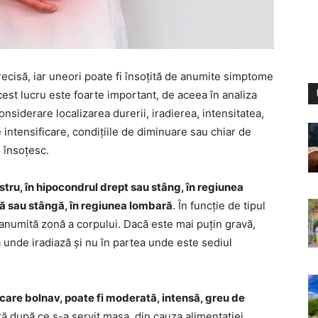
ecisă, iar uneori poate fi însoțită de anumite simptome
est lucru este foarte important, de aceea în analiza
nsiderare localizarea durerii, iradierea, intensitatea,
de intensificare, condițiile de diminuare sau chiar de
o însoțesc.
astru, în hipocondrul drept sau stâng, în regiunea
ptă sau stângă, în regiunea lombară
. În funcție de tipul
o anumită zonă a corpului. Dacă este mai puțin gravă,
 unde iradiază și nu în partea unde este sediul
ecare bolnav, poate fi moderată, intensă, greu de
ă după ce s-a servit masa, din cauza alimentației