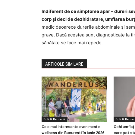
Indiferent de ce simptome apar – dureri sev
corp și deci de dezhidratare, umflarea burț
medic deoarece durerile abdominale și semn
grave. Dacă acestea sunt diagnosticate la timp
sănătate se face mai repede.
ARTICOLE SIMILARE
Boli & Remedii
Boli & Remed
Cele mai interesante evenimente
Ochi umflați
wellness din București în iunie 2026
care pot st