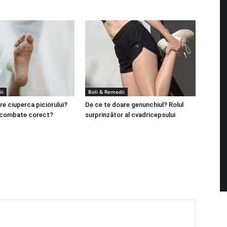
ii
Boli & Remedii
re ciuperca piciorului?
De ce te doare genunchiul? Rolul
 combate corect?
surprinzător al cvadricepsului