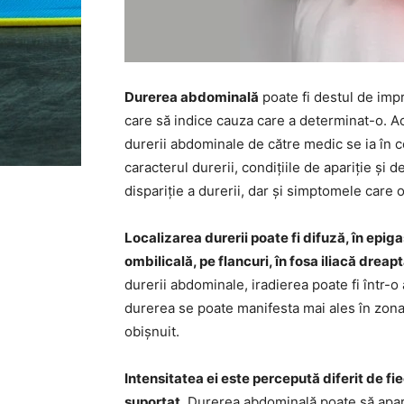
Durerea abdominală
poate fi destul de impr
care să indice cauza care a determinat-o. Ac
durerii abdominale de către medic se ia în co
caracterul durerii, condițiile de apariție și 
dispariție a durerii, dar și simptomele care 
Localizarea durerii poate fi difuză, în epig
ombilicală, pe flancuri, în fosa iliacă drea
durerii abdominale, iradierea poate fi într-
durerea se poate manifesta mai ales în zona
obișnuit.
Intensitatea ei este percepută diferit de fi
suportat
. Durerea abdominală poate să apar