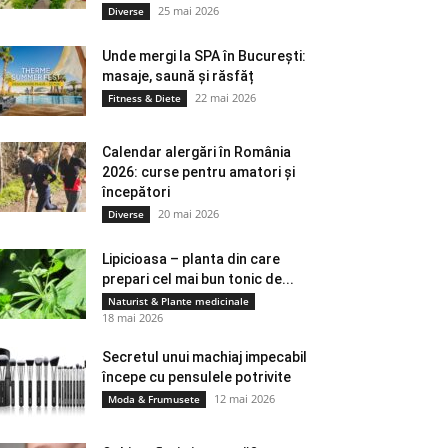
25 mai 2026
Diverse
Unde mergi la SPA în București:
masaje, saună și răsfăț
22 mai 2026
Fitness & Diete
Calendar alergări în România
2026: curse pentru amatori și
începători
20 mai 2026
Diverse
Lipicioasa – planta din care
prepari cel mai bun tonic de...
Naturist & Plante medicinale
18 mai 2026
Secretul unui machiaj impecabil
începe cu pensulele potrivite
12 mai 2026
Moda & Frumusete