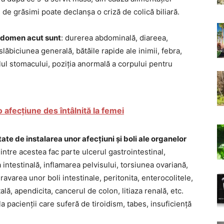
l de grăsimi poate declanșa o criză de colică biliară.
abdomen acut sunt
: durerea abdominală, diareea,
, slăbiciunea generală, bătăile rapide ale inimii, febra,
elul stomacului, poziția anormală a corpului pentru
 afecțiune des întâlnită la femei
e de instalarea unor afecțiuni și boli ale organelor
Dintre acestea fac parte ulcerul gastrointestinal,
ia intestinală, inflamarea pelvisului, torsiunea ovariană,
gravarea unor boli intestinale, peritonita, enterocolitele,
ală, apendicita, cancerul de colon, litiaza renală, etc.
 pacienții care suferă de tiroidism, tabes, insuficiență