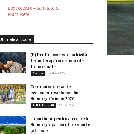
Bodygeek.ro – Sanatate &
Frumusete
Ultimele articole
(P) Pentru cine este potrivită
termoterapia și ce aspecte
trebuie luate...
1 iulie 2026
Diverse
Cele mai interesante
evenimente wellness din
București în iunie 2026
28 mai 2026
Boli & Remedii
Locuri bune pentru alergare în
București: parcuri, ture scurte
și trasee...