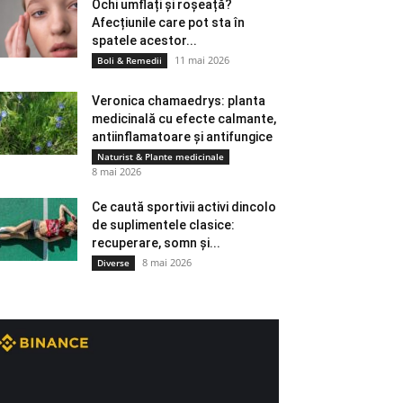
Ochi umflați și roșeață?
Afecțiunile care pot sta în
spatele acestor...
11 mai 2026
Boli & Remedii
Veronica chamaedrys: planta
medicinală cu efecte calmante,
antiinflamatoare și antifungice
Naturist & Plante medicinale
8 mai 2026
Ce caută sportivii activi dincolo
de suplimentele clasice:
recuperare, somn și...
8 mai 2026
Diverse