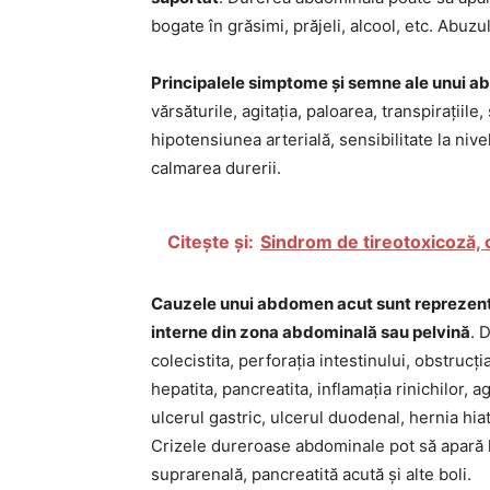
bogate în grăsimi, prăjeli, alcool, etc. Abuzu
Principalele simptome și semne ale unui 
vărsăturile, agitația, paloarea, transpirațiile
hipotensiunea arterială, sensibilitate la niv
calmarea durerii.
Citește și:
Sindrom de tireotoxicoză, o
Cauzele unui abdomen acut sunt reprezentat
interne din zona abdominală sau pelvină
. 
colecistita, perforația intestinului, obstrucț
hepatita, pancreatita, inflamația rinichilor, a
ulcerul gastric, ulcerul duodenal, hernia hiat
Crizele dureroase abdominale pot să apară la
suprarenală, pancreatită acută și alte boli.