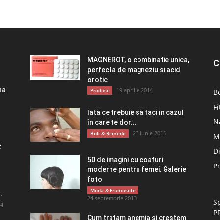
MAGNEROT, o combinatie unica,
C
perfecta de magneziu si acid
orotic
na
19 aprilie 2014
Produse
Bo
Fi
Iată ce trebuie să faci în cazul
Na
în care te dor...
23 iunie 2015
Boli & Remedii
M
t
D
50 de imagini cu coafuri
P
moderne pentru femei. Galerie
foto
Moda & Frumusete
.
24 septembrie 2013
Sp
14
P
Cum tratam anemia si crestem