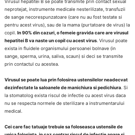
Virusul hepatitei B se poate transmite prin contact sexual
neprotejat, instrumente medicale nesterilizate, transfuzii
de sange necorespunzatoare (care nu au fost testate si
pentru acest virus), sau de la mama (purtatoare de virus) la
copil.
In 90% din cazuri, o femeie gravida care are virusul
hepatitei B va naste un copil cu acest virus
. Virusul poate
exista in fluidele organismului persoanei bolnave (in
sange, sperma, urina, saliva, scaun) si deci se transmite
prin contactul cu acestea.
Virusul se poate lua prin folosirea ustensilelor neadecvat
dezinfectate la saloanele de manichiura si pedichiura
. Si
la stomatolog exista riscul de infectie cu acest virus daca
nu se respecta normele de sterilizare a instrumentarului
medical.
Cei care fac tatuaje trebuie sa foloseasca ustensile de
unica folosinta, in caz contrar riscul de infectie apare si