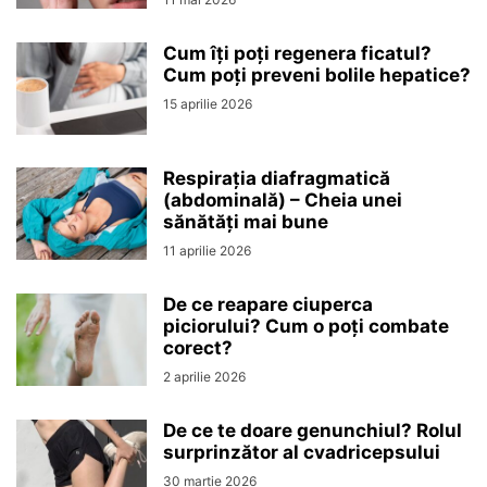
Cum îți poți regenera ficatul?
Cum poți preveni bolile hepatice?
15 aprilie 2026
Respirația diafragmatică
(abdominală) – Cheia unei
sănătăți mai bune
11 aprilie 2026
De ce reapare ciuperca
piciorului? Cum o poți combate
corect?
2 aprilie 2026
De ce te doare genunchiul? Rolul
surprinzător al cvadricepsului
30 martie 2026