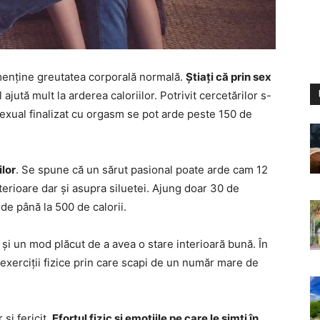
 menține greutatea corporală normală.
Știați că prin sex
ajută mult la arderea caloriilor. Potrivit cercetărilor s-
 sexual finalizat cu orgasm se pot arde peste 150 de
ilor
. Se spune că un sărut pasional poate arde cam 12
nterioare dar și asupra siluetei. Ajung doar 30 de
rde până la 500 de calorii.
 și un mod plăcut de a avea o stare interioară bună. În
exerciții fizice prin care scapi de un număr mare de
 și fericit.
Efortul fizic și emoțiile pe care le simți în