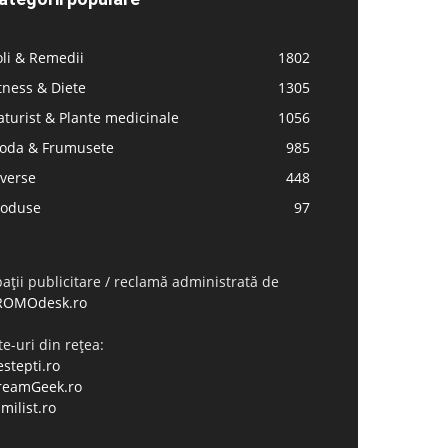
li & Remedii
1802
tness & Diete
1305
turist & Plante medicinale
1056
oda & Frumusete
985
iverse
448
roduse
97
ații publicitare / reclamă administrată de
ROMOdesk.ro
te-uri din rețea:
stepti.ro
reamGeek.ro
milist.ro