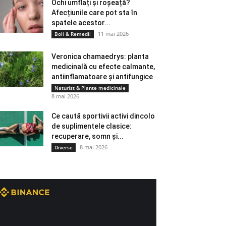
Ochi umflați și roșeață?
Afecțiunile care pot sta în
spatele acestor...
11 mai 2026
Boli & Remedii
Veronica chamaedrys: planta
medicinală cu efecte calmante,
antiinflamatoare și antifungice
Naturist & Plante medicinale
8 mai 2026
Ce caută sportivii activi dincolo
de suplimentele clasice:
recuperare, somn și...
8 mai 2026
Diverse