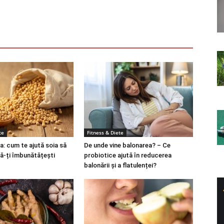
te
Fitness & Diete
a: cum te ajută soia să
De unde vine balonarea? – Ce
să-ți îmbunătățești
probiotice ajută în reducerea
balonării și a flatulenței?