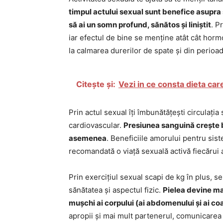
timpul actului sexual sunt benefice asupra s
să ai un somn profund, sănătos și liniștit
. P
iar efectul de bine se menține atât cât horm
la calmarea durerilor de spate și din perio
Citește și:
Vezi in ce consta dieta car
Prin actul sexual îți îmbunătățești circulația 
cardiovascular.
Presiunea sanguină crește br
asemenea
. Beneficiile amorului pentru sis
recomandată o viață sexuală activă fiecărui 
Prin exercițiul sexual scapi de kg în plus, 
sănătatea și aspectul fizic.
Pielea devine ma
mușchi ai corpului (ai abdomenului și ai coa
apropii și mai mult partenerul, comunicarea 