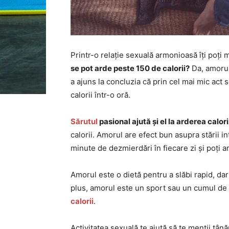
Printr-o relație sexuală armonioasă îți poți
se pot arde peste 150 de calorii?
Da, amorul 
a ajuns la concluzia că prin cel mai mic act
calorii într-o oră.
Sărutul
pasional ajută și el la arderea calori
calorii. Amorul are efect bun asupra stării i
minute de dezmierdări în fiecare zi și poți a
Amorul este o dietă pentru a slăbi rapid, dar
plus, amorul este un sport sau un cumul de 
calorii
.
Activitatea sexuală te ajută să te menții tânăr