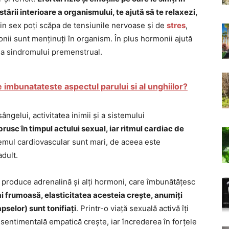
tării interioare a organismului, te ajută să te relaxezi,
rin sex poți scăpa de tensiunile nervoase și de
stres
,
onii sunt menținuți în organism. În plus hormonii ajută
ada sindromului premenstrual.
e imbunatateste aspectul parului si al unghiilor?
sângelui, activitatea inimii și a sistemului
usc în timpul actului sexual, iar ritmul cardiac de
temul cardiovascular sunt mari, de aceea este
adult.
se produce adrenalină și alți hormoni, care îmbunătățesc
i frumoasă, elasticitatea acesteia crește, anumiți
pselor) sunt tonifiați
. Printr-o viață sexuală activă îți
sentimentală empatică crește, iar încrederea în forțele