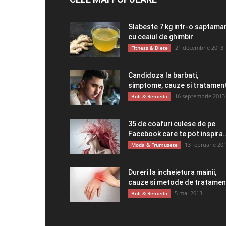
Slabeste 7 kg intr-o saptama
cu ceaiul de ghimbir
21 decembrie 2013
Fitness & Diete
Candidoza la barbati,
simptome, cauze si tratamen
16 septembrie 2013
Boli & Remedii
35 de coafuri culese de pe
Facebook care te pot inspira..
13 februarie 20
Moda & Frumusete
Dureri la incheietura mainii,
cauze si metode de tratamen
5 mai 2013
Boli & Remedii