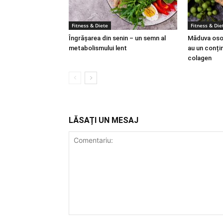
Fitness & Diete
Fitness & Die
Îngrășarea din senin – un semn al
Măduva osoa
metabolismului lent
au un conțin
colagen
LĂSAȚI UN MESAJ