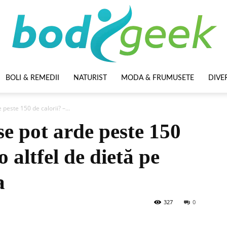
BOLI & REMEDII
NATURIST
MODA & FRUMUSETE
DIVE
BodyGeek
 peste 150 de calorii? –...
 se pot arde peste 150
o altfel de dietă pe
a
327
0