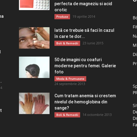
perfecta de magneziu si acid
orotic
na
19 aprilie 2014
Produse
Bo
Fi
Iată ce trebuie să faci în cazul
Na
în care te dor...
23 iunie 2015
Boli & Remedii
M
t
D
50 de imagini cu coafuri
P
moderne pentru femei. Galerie
foto
Moda & Frumusete
.
24 septembrie 2013
Sp
14
P
Cum tratam anemia si crestem
nivelul de hemoglobina din
Si
sange?
t
De
14 octombrie 2013
Boli & Remedii
D
Fa