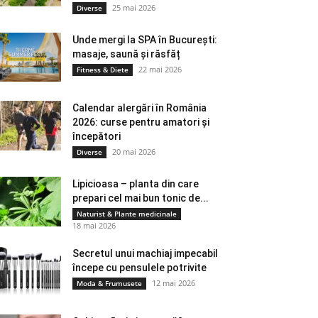
25 mai 2026
Diverse
Unde mergi la SPA în București:
masaje, saună și răsfăț
22 mai 2026
Fitness & Diete
Calendar alergări în România
2026: curse pentru amatori și
începători
20 mai 2026
Diverse
Lipicioasa – planta din care
prepari cel mai bun tonic de...
Naturist & Plante medicinale
18 mai 2026
Secretul unui machiaj impecabil
începe cu pensulele potrivite
12 mai 2026
Moda & Frumusete