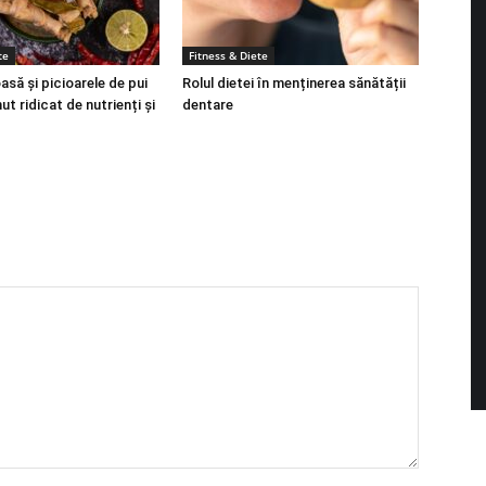
te
Fitness & Diete
să și picioarele de pui
Rolul dietei în menținerea sănătății
ut ridicat de nutrienți și
dentare