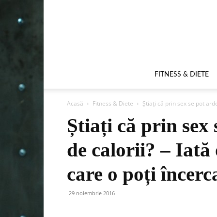
FITNESS & DIETE
Acasă
Fitness & Diete
Știați că prin sex se pot arde
Știați că prin sex
de calorii? – Iată 
care o poți încerc
29 noiembrie 2016