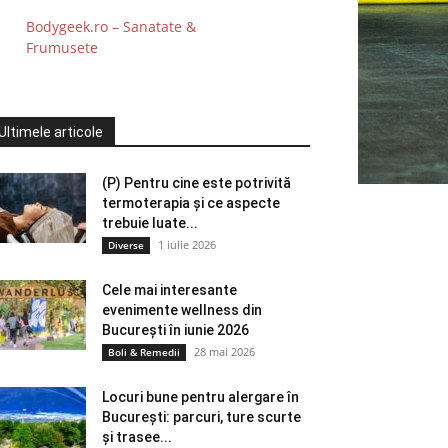
Bodygeek.ro – Sanatate &
Frumusete
Ultimele articole
(P) Pentru cine este potrivită
termoterapia și ce aspecte
trebuie luate...
1 iulie 2026
Diverse
Cele mai interesante
evenimente wellness din
București în iunie 2026
28 mai 2026
Boli & Remedii
Locuri bune pentru alergare în
București: parcuri, ture scurte
și trasee...