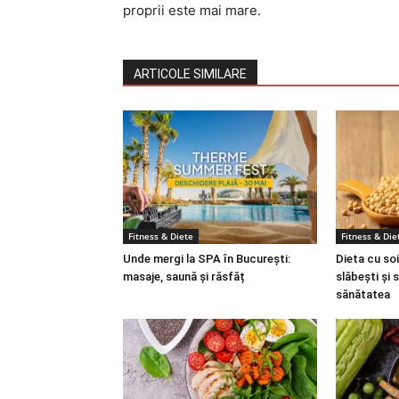
proprii este mai mare.
ARTICOLE SIMILARE
Fitness & Diete
Fitness & Die
Unde mergi la SPA în București:
Dieta cu soi
masaje, saună și răsfăț
slăbești și 
sănătatea