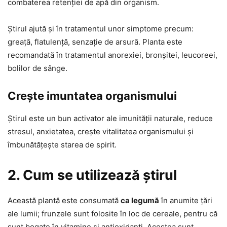
combaterea retenției de apă din organism.
Știrul ajută și în tratamentul unor simptome precum:
greață, flatulență, senzație de arsură. Planta este
recomandată în tratamentul anorexiei, bronșitei, leucoreei,
bolilor de sânge.
Crește imuntatea organismului
Știrul este un bun activator ale imunității naturale, reduce
stresul, anxietatea, crește vitalitatea organismului și
îmbunătățește starea de spirit.
2. Cum se utilizează știrul
Această plantă este consumată
ca legumă
în anumite țări
ale lumii; frunzele sunt folosite în loc de cereale, pentru că
sunt bogate în vitamine și antioxidanți. Acestea sunt