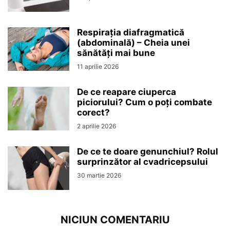
Respirația diafragmatică
(abdominală) – Cheia unei
sănătăți mai bune
11 aprilie 2026
De ce reapare ciuperca
piciorului? Cum o poți combate
corect?
2 aprilie 2026
De ce te doare genunchiul? Rolul
surprinzător al cvadricepsului
30 martie 2026
NICIUN COMENTARIU