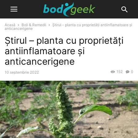
Acasă
Boli & Remedii
Știrul – planta cu proprietăți antiinflamatoare și
anticancerigene
Știrul – planta cu proprietăți
antiinflamatoare și
anticancerigene
152
0
10 septembrie 2022