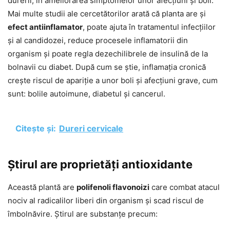
durerii, în ameliorarea simptomelor unor afecțiuni și boli.
Mai multe studii ale cercetătorilor arată că planta are și
efect antiinflamator
, poate ajuta în tratamentul infecțiilor
și al candidozei, reduce procesele inflamatorii din
organism și poate regla dezechilibrele de insulină de la
bolnavii cu diabet. După cum se știe, inflamația cronică
crește riscul de apariție a unor boli și afecțiuni grave, cum
sunt: bolile autoimune, diabetul și cancerul.
Citește și:
Dureri cervicale
Știrul are proprietăți antioxidante
Această plantă are
polifenoli flavonoizi
care combat atacul
nociv al radicalilor liberi din organism și scad riscul de
îmbolnăvire. Știrul are substanțe precum: