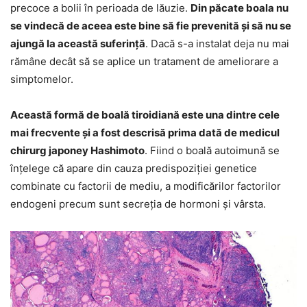
precoce a bolii în perioada de lăuzie.
Din păcate boala nu
se vindecă de aceea este bine să fie prevenită şi să nu se
ajungă la această suferinţă
. Dacă s-a instalat deja nu mai
rămâne decât să se aplice un tratament de ameliorare a
simptomelor.
Această formă de boală tiroidiană este una dintre cele
mai frecvente şi a fost descrisă prima dată de medicul
chirurg japoney Hashimoto
. Fiind o boală autoimună se
înţelege că apare din cauza predispoziţiei genetice
combinate cu factorii de mediu, a modificărilor factorilor
endogeni precum sunt secreţia de hormoni şi vârsta.