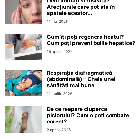
Ochi umflați și roșeață?
Afecțiunile care pot sta în
spatele acestor...
11 mai 2026
Cum îți poți regenera ficatul?
Cum poți preveni bolile hepatice?
15 aprilie 2026
Respirația diafragmatică
(abdominală) – Cheia unei
sănătăți mai bune
11 aprilie 2026
De ce reapare ciuperca
piciorului? Cum o poți combate
corect?
2 aprilie 2026