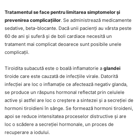
Tratamentul se face pentru limitarea simptomelor şi
prevenirea complicaţiilor
. Se administrează medicamente
sedative, beta-blocante. Dacă unii pacienţi au vârsta peste
60 de ani şi suferă şi de boli cardiace necesită un
tratament mai complicat deoarece sunt posibile unele
complicaţii.
Tiroidita subacută este o boală inflamatorie a
glandei
tiroide care este cauzată de infecţiile virale. Datorită
infecţiei are loc o inflamaţie ce afectează negativ glanda,
se produce un răspuns hormonal reflectat prin celulele
active şi astfel are loc o creştere a sintezei şi a secreţiei de
hormoni tiroidieni în sânge. Se formează hormoni tiroideni,
apoi se reduce intensitatea proceselor distructive şi are
loc o scădere a secreţiei hormonale, un proces de
recuperare a iodului.