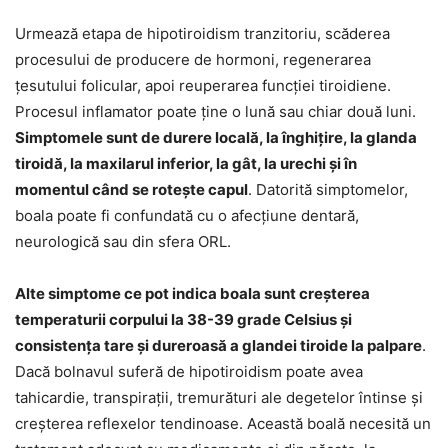
Urmează etapa de hipotiroidism tranzitoriu, scăderea
procesului de producere de hormoni, regenerarea
ţesutului folicular, apoi reuperarea funcţiei tiroidiene.
Procesul inflamator poate ţine o lună sau chiar două luni.
Simptomele sunt de durere locală, la înghiţire, la glanda
tiroidă, la maxilarul inferior, la gât, la urechi şi în
momentul când se roteşte capul
. Datorită simptomelor,
boala poate fi confundată cu o afecţiune dentară,
neurologică sau din sfera ORL.
Alte simptome ce pot indica boala sunt creşterea
temperaturii corpului la 38-39 grade Celsius şi
consistenţa tare şi dureroasă a glandei tiroide la palpare
.
Dacă bolnavul suferă de hipotiroidism poate avea
tahicardie, transpiraţii, tremurături ale degetelor întinse şi
creşterea reflexelor tendinoase. Această boală necesită un