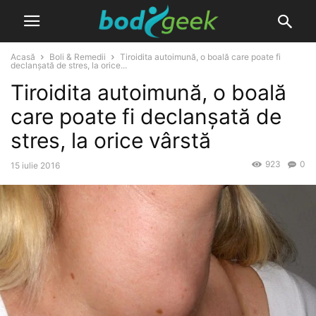
Acasă
Boli & Remedii
Tiroidita autoimună, o boală care poate fi
declanşată de stres, la orice...
Tiroidita autoimună, o boală
care poate fi declanşată de
stres, la orice vârstă
923
0
15 iulie 2016