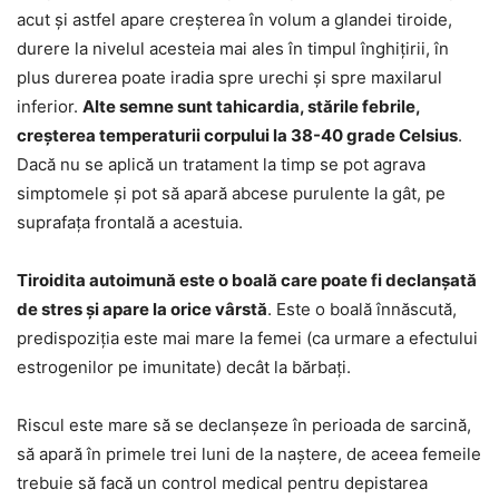
acut şi astfel apare creşterea în volum a glandei tiroide,
durere la nivelul acesteia mai ales în timpul înghiţirii, în
plus durerea poate iradia spre urechi şi spre maxilarul
inferior.
Alte semne sunt tahicardia, stările febrile,
creşterea temperaturii corpului la 38-40 grade Celsius
.
Dacă nu se aplică un tratament la timp se pot agrava
simptomele şi pot să apară abcese purulente la gât, pe
suprafaţa frontală a acestuia.
Tiroidita autoimună este o boală care poate fi declanşată
de stres şi apare la orice vârstă
. Este o boală înnăscută,
predispoziţia este mai mare la femei (ca urmare a efectului
estrogenilor pe imunitate) decât la bărbaţi.
Riscul este mare să se declanşeze în perioada de sarcină,
să apară în primele trei luni de la naştere, de aceea femeile
trebuie să facă un control medical pentru depistarea