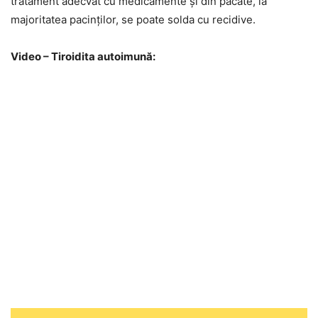
tratament adecvat cu medicamente şi din păcate, la
majoritatea pacinţilor, se poate solda cu recidive.
Video – Tiroidita autoimună: