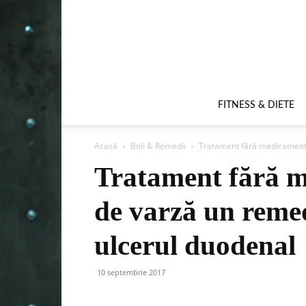
FITNESS & DIETE
Acasă
Boli & Remedii
Tratament fără medicamente 
Tratament fără m
de varză un remed
ulcerul duodenal
10 septembrie 2017