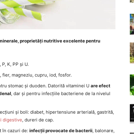
inerale, proprietăți nutritive excelente pentru
P, K, PP și U.
 fier, magneziu, cupru, iod, fosfor.
tru stomac și duoden. Datorită vitaminei U
are efect
odenal
, dar și pentru infecțiile bacteriene de la nivelul
țiuni și boli: diabet, hipertensiune arterială, gastrită,
i digestive
, dureri de cap.
 în cazuri de:
infecții provocate de bacterii
, balonare,