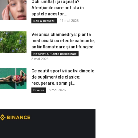
Ochi umflați și roșeață?
Afecțiunile care pot sta în
spatele acestor...
11 mai 2026
Boli & Remedii
Veronica chamaedrys: planta
medicinală cu efecte calmante,
antiinflamatoare și antifungice
Naturist & Plante medicinale
8 mai 2026
Ce caută sportivii activi dincolo
de suplimentele clasice:
recuperare, somn și...
8 mai 2026
Diverse