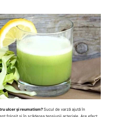
tru ulcer și reumatism?
Sucul de varză ajută în
nt folosit și în scăderea tensiunii arteriale. Are efect