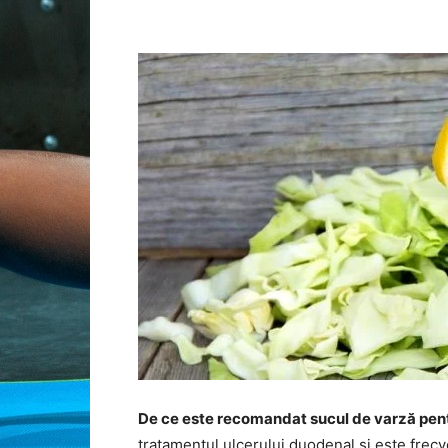
De ce este recomandat sucul de varză pen
tratamentul ulcerului duodenal și este frecve