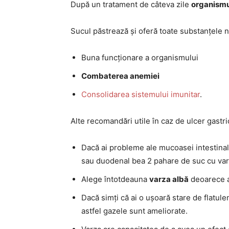
După un tratament de câteva zile
organismul
Sucul păstrează și oferă toate substanțele nut
Buna funcționare a organismului
Combaterea anemiei
Consolidarea sistemului imunitar
.
Alte recomandări utile în caz de ulcer gastric,
Dacă ai probleme ale mucoasei intestinale
sau duodenal bea 2 pahare de suc cu varz
Alege întotdeauna
varza albă
deoarece a
Dacă simți că ai o ușoară stare de flatul
astfel gazele sunt ameliorate.