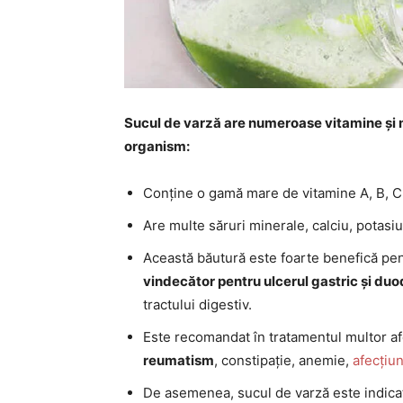
Sucul de varză are numeroase vitamine și m
organism:
Conține o gamă mare de vitamine A, B, C, 
Are multe săruri minerale, calciu, potasiu,
Această băutură este foarte benefică pen
vindecător pentru ulcerul gastric și du
tractului digestiv.
Este recomandat în tratamentul multor afec
reumatism
, constipație, anemie,
afecțiun
De asemenea, sucul de varză este indicat