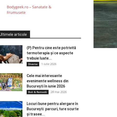
Bodygeek.ro – Sanatate &
Frumusete
Ultimele articole
(P) Pentru cine este potrivită
termoterapia și ce aspecte
trebuie luate...
1 iulie 2026
Diverse
Cele mai interesante
evenimente wellness din
București în iunie 2026
28 mai 2026
Boli & Remedii
Locuri bune pentru alergare în
București: parcuri, ture scurte
și trasee...