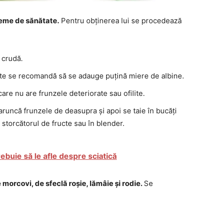
leme de sănătate.
Pentru obținerea lui se procedează
 crudă.
ute se recomandă să se adauge puțină miere de albine.
are nu are frunzele deteriorate sau ofilite.
 aruncă frunzele de deasupra și apoi se taie în bucăți
n storcătorul de fructe sau în blender.
rebuie să le afle despre sciatică
morcovi, de sfeclă roșie, lămâie și rodie.
Se