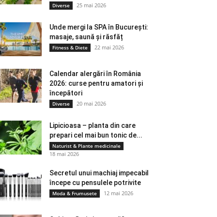
25 mai 2026
Diverse
Unde mergi la SPA în București:
masaje, saună și răsfăț
22 mai 2026
Fitness & Diete
Calendar alergări în România
2026: curse pentru amatori și
începători
20 mai 2026
Diverse
Lipicioasa – planta din care
prepari cel mai bun tonic de...
Naturist & Plante medicinale
18 mai 2026
Secretul unui machiaj impecabil
începe cu pensulele potrivite
12 mai 2026
Moda & Frumusete