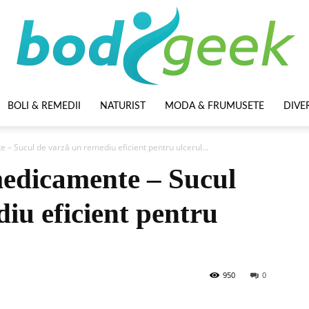
BOLI & REMEDII
NATURIST
MODA & FRUMUSETE
DIVE
BodyGeek
– Sucul de varză un remediu eficient pentru ulcerul...
edicamente – Sucul
iu eficient pentru
950
0