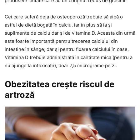
produsele lactate care au un conținut redus de grăsimi.
Cei care suferă deja de osteoporoză trebuie să aibă o
astfel de dietă bogată în calciu, iar în plus să ia și
suplimente de calciu dar și de vitamina D. Aceasta din urmă
este foarte importantă pentru trecerea calciului din
intestine în sânge, dar și pentru fixarea calciului în oase.
Vitamina D trebuie administrată în cantitate mica (pentru a
nu ajunge la intoxicații), doar 7,5 micrograme pe zi.
Obezitatea crește riscul de
artroză