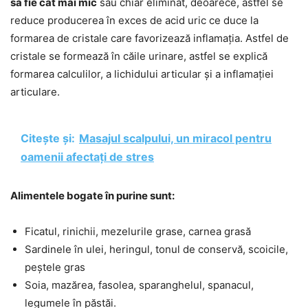
să fie cât mai mic
sau chiar eliminat, deoarece, astfel se
reduce producerea în exces de acid uric ce duce la
formarea de cristale care favorizează inflamația. Astfel de
cristale se formează în căile urinare, astfel se explică
formarea calculilor, a lichidului articular și a inflamației
articulare.
Citește și:
Masajul scalpului, un miracol pentru
oamenii afectați de stres
Alimentele bogate în purine sunt:
Ficatul, rinichii, mezelurile grase, carnea grasă
Sardinele în ulei, heringul, tonul de conservă, scoicile,
peștele gras
Soia, mazărea, fasolea, sparanghelul, spanacul,
legumele în păstăi.