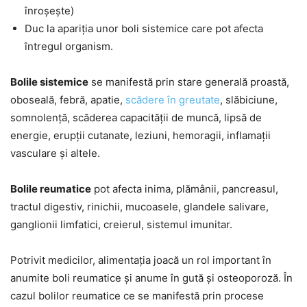
înroșește)
Duc la apariția unor boli sistemice care pot afecta
întregul organism.
Bolile sistemice
se manifestă prin stare generală proastă,
oboseală, febră, apatie,
scădere în greutate
, slăbiciune,
somnolență, scăderea capacității de muncă, lipsă de
energie, erupții cutanate, leziuni, hemoragii, inflamații
vasculare și altele.
Bolile reumatice
pot afecta inima, plămânii, pancreasul,
tractul digestiv, rinichii, mucoasele, glandele salivare,
ganglionii limfatici, creierul, sistemul imunitar.
Potrivit medicilor, alimentația joacă un rol important în
anumite boli reumatice și anume în gută și osteoporoză. În
cazul bolilor reumatice ce se manifestă prin procese