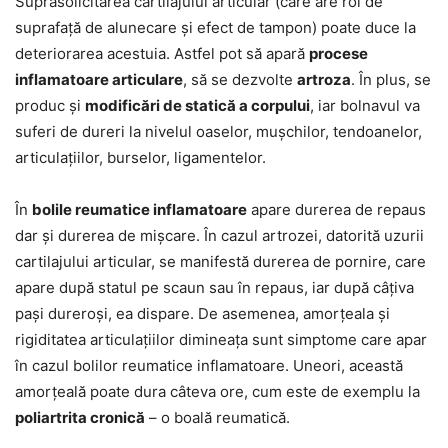
Suprasolicitarea cartilajului articular (care are rol de
suprafață de alunecare și efect de tampon) poate duce la
deteriorarea acestuia. Astfel pot să apară
procese
inflamatoare articulare
, să se dezvolte
artroza
. În plus, se
produc și
modificări de statică a corpului
, iar bolnavul va
suferi de dureri la nivelul oaselor, mușchilor, tendoanelor,
articulațiilor, burselor, ligamentelor.
În
bolile reumatice inflamatoare
apare durerea de repaus
dar și durerea de mișcare. În cazul artrozei, datorită uzurii
cartilajului articular, se manifestă durerea de pornire, care
apare după statul pe scaun sau în repaus, iar după câțiva
pași dureroși, ea dispare. De asemenea, amorțeala și
rigiditatea articulațiilor dimineața sunt simptome care apar
în cazul bolilor reumatice inflamatoare. Uneori, această
amorțeală poate dura câteva ore, cum este de exemplu la
poliartrita cronică
– o boală reumatică.