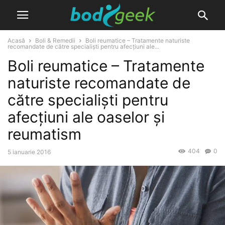
Acasă
Boli & Remedii
Boli reumatice – Tratamente naturiste
recomandate de către specialiști pentru afecțiuni ale...
Boli reumatice – Tratamente
naturiste recomandate de
către specialiști pentru
afecțiuni ale oaselor și
reumatism
404
0
5 ianuarie 2016