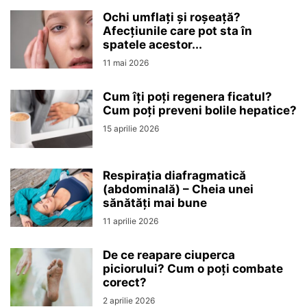
Ochi umflați și roșeață?
Afecțiunile care pot sta în
spatele acestor...
11 mai 2026
Cum îți poți regenera ficatul?
Cum poți preveni bolile hepatice?
15 aprilie 2026
Respirația diafragmatică
(abdominală) – Cheia unei
sănătăți mai bune
11 aprilie 2026
De ce reapare ciuperca
piciorului? Cum o poți combate
corect?
2 aprilie 2026