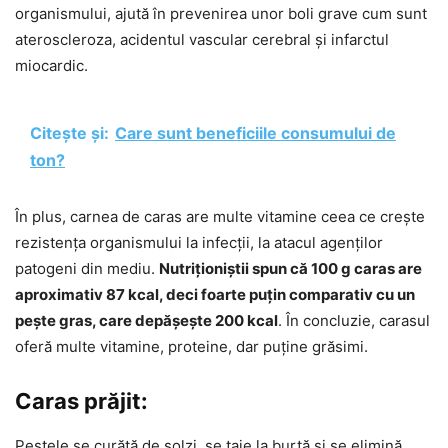
organismului, ajută în prevenirea unor boli grave cum sunt
ateroscleroza, acidentul vascular cerebral și infarctul
miocardic.
Citește și:
Care sunt beneficiile consumului de
ton?
În plus, carnea de caras are multe vitamine ceea ce crește
rezistența organismului la infecții, la atacul agenților
patogeni din mediu.
Nutriționiștii spun că 100 g caras are
aproximativ 87 kcal, deci foarte puțin comparativ cu un
pește gras, care depășește 200 kcal
. În concluzie, carasul
oferă multe vitamine, proteine, dar puține grăsimi.
Caras prăjit:
Peștele se curăță de solzi, se taie la burtă și se elimină