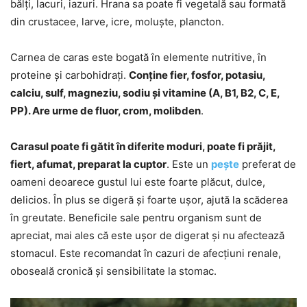
bălți, lacuri, iazuri. Hrana sa poate fi vegetală sau formată
din crustacee, larve, icre, moluște, plancton.
Carnea de caras este bogată în elemente nutritive, în
proteine și carbohidrați.
Conține fier, fosfor, potasiu,
calciu, sulf, magneziu, sodiu și vitamine (A, B1, B2, C, E,
PP). Are urme de fluor, crom, molibden
.
Carasul poate fi gătit în diferite moduri, poate fi prăjit,
fiert, afumat, preparat la cuptor
. Este un
pește
preferat de
oameni deoarece gustul lui este foarte plăcut, dulce,
delicios. În plus se digeră și foarte ușor, ajută la scăderea
în greutate. Beneficile sale pentru organism sunt de
apreciat, mai ales că este ușor de digerat și nu afectează
stomacul. Este recomandat în cazuri de afecțiuni renale,
oboseală cronică și sensibilitate la stomac.