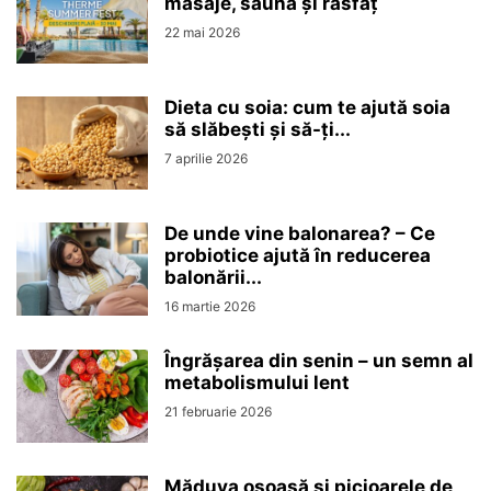
masaje, saună și răsfăț
22 mai 2026
Dieta cu soia: cum te ajută soia
să slăbești și să-ți...
7 aprilie 2026
De unde vine balonarea? – Ce
probiotice ajută în reducerea
balonării...
16 martie 2026
Îngrășarea din senin – un semn al
metabolismului lent
21 februarie 2026
Măduva osoasă și picioarele de