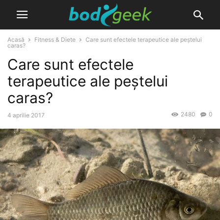
Acasă
Fitness & Diete
Care sunt efectele terapeutice ale peștelui
caras?
Care sunt efectele
terapeutice ale peștelui
caras?
2480
0
4 aprilie 2017