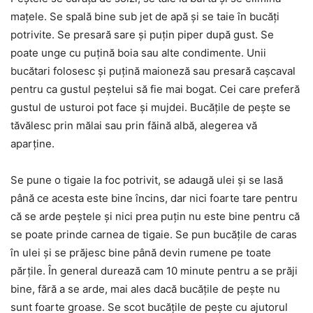
mațele. Se spală bine sub jet de apă și se taie în bucăți
potrivite. Se presară sare și puțin piper după gust. Se
poate unge cu puțină boia sau alte condimente. Unii
bucătari folosesc și puțină maioneză sau presară cașcaval
pentru ca gustul peștelui să fie mai bogat. Cei care preferă
gustul de usturoi pot face și mujdei. Bucățile de pește se
tăvălesc prin mălai sau prin făină albă, alegerea vă
aparține.
Se pune o tigaie la foc potrivit, se adaugă ulei și se lasă
până ce acesta este bine încins, dar nici foarte tare pentru
că se arde peștele și nici prea puțin nu este bine pentru că
se poate prinde carnea de tigaie. Se pun bucățile de caras
în ulei și se prăjesc bine până devin rumene pe toate
părțile. În general durează cam 10 minute pentru a se prăji
bine, fără a se arde, mai ales dacă bucățile de pește nu
sunt foarte groase. Se scot bucățile de pește cu ajutorul