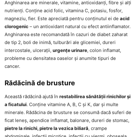
Anghinarea are minerale, vitamine, antioxidanți, fibre și alți
nutrienți. Conține acid folic, vitamina C, potasiu, fosfor,
magneziu, fier. Este apreciată pentru conținutul ei de
acid
clorogenic
– un antioxidant natural cu efect antiinflamator.
Anghinarea este recomandată în cazuri de diabet zaharat
de tip 2, boli de inimă, tulburări ale glicemiei, dureri
intercostale, ulcerații,
urgențe urinare
, colon inflamat,
probleme cu densitatea oaselor și anumite tipuri de
cancer.
Rădăcină de brusture
Această rădăcină ajută în
restabilirea sănătății rinichilor și
a ficatului
. Conține vitamine A, B, C și K, dar și multe
minerale. Rădăcina de brusture se consumă dacă suferi de
ficat leneș, apendice inflamat, balonare, dureri de stomac,
pietre la rinichi, pietre la vezica biliară
, crampe
abdominale, infecții micotice, infecții cu viermi, oboseala