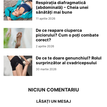
Respirația diafragmatică
(abdominală) – Cheia unei
sănătăți mai bune
11 aprilie 2026
De ce reapare ciuperca
piciorului? Cum o poți combate
corect?
2 aprilie 2026
De ce te doare genunchiul? Rolul
surprinzător al cvadricepsului
30 martie 2026
NICIUN COMENTARIU
LĂSAȚI UN MESAJ