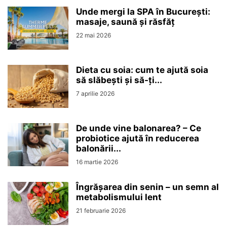
Unde mergi la SPA în București:
masaje, saună și răsfăț
22 mai 2026
Dieta cu soia: cum te ajută soia
să slăbești și să-ți...
7 aprilie 2026
De unde vine balonarea? – Ce
probiotice ajută în reducerea
balonării...
16 martie 2026
Îngrășarea din senin – un semn al
metabolismului lent
21 februarie 2026