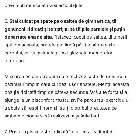
prea mult musculatura și articulațiile.
6.
Stai culcat pe spate pe o saltea de gimnastică, ții
genunchii ridicați și te sprijini pe tălpile paralele și puțin
depărtate una de alta
. Relaxezi capul pe saltea, ții umerii
lipiți de aceasta, brațele pe lângă părțile laterale ale
corpului, iar cu palmele prinzi gleznele membrelor
inferioare.
Mișcarea pe care trebuie să o realizezi este de ridicare a
bazinului timp în care curbezi ușor spatele. Menții această
poziție ridicată timp de câteva secunde fără a te forța și a
ajunge la un disconfort muscular. Pe parcursul exercițiului
trebuie să respiri normal, să-ți distribui greutatea pe
ambele picioare și să realizezi mișcările lent.
7. Postura pisicii este indicată în corectarea ținutei