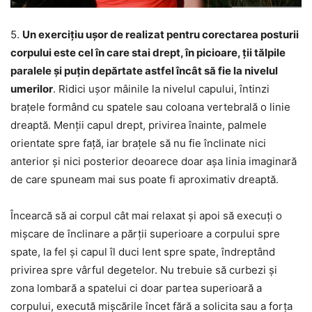
5.
Un exercițiu ușor de realizat pentru corectarea posturii
corpului este cel în care stai drept, în picioare, ții tălpile
paralele și puțin depărtate astfel încât să fie la nivelul
umerilor
. Ridici ușor mâinile la nivelul capului, întinzi
brațele formând cu spatele sau coloana vertebrală o linie
dreaptă. Menții capul drept, privirea înainte, palmele
orientate spre față, iar brațele să nu fie înclinate nici
anterior și nici posterior deoarece doar așa linia imaginară
de care spuneam mai sus poate fi aproximativ dreaptă.
Încearcă să ai corpul cât mai relaxat și apoi să execuți o
mișcare de înclinare a părții superioare a corpului spre
spate, la fel și capul îl duci lent spre spate, îndreptând
privirea spre vârful degetelor. Nu trebuie să curbezi și
zona lombară a spatelui ci doar partea superioară a
corpului, execută mișcările încet fără a solicita sau a forța