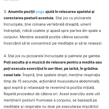
3.
Anumite poziții
yoga
ajută în relaxarea spatelui și
corectarea posturii acestuia
. Stai jos cu picioarele
încrucișate, ține coloana vertebrală dreaptă, umerii
îndreptați, ridică coatele și apasă spre partea din spate a
corpului. Menține această poziție câteva secunde
încercând să te concentrezi pe meditație și să te relaxezi.
4. Stai jos cu picioarele încrucișate și palmele pe gambe.
Poți asculta și o muzică de relaxare pentru a medita sau
poți executa exercițiul în aer liber, pe iarbă, în grădina
casei tale
. Înspiră, ține spatele drept, menține respirația
timp de 15 secunde, acționând musculatura abdominală,
apoi expiră și relaxează-te revenind la poziția inițială.
Repetă procedeul de câteva ori. Acest exercițiu este util
menținerii posturii frumoase a corpului, se bazează pe
meditație și respirație nu doar pe executarea mișcărilor