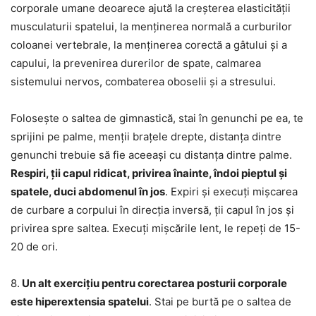
corporale umane deoarece ajută la creșterea elasticității
musculaturii spatelui, la menținerea normală a curburilor
coloanei vertebrale, la menținerea corectă a gâtului și a
capului, la prevenirea durerilor de spate, calmarea
sistemului nervos, combaterea oboselii și a stresului.
Folosește o saltea de gimnastică, stai în genunchi pe ea, te
sprijini pe palme, menții brațele drepte, distanța dintre
genunchi trebuie să fie aceeași cu distanța dintre palme.
Respiri, ții capul ridicat, privirea înainte, îndoi pieptul și
spatele, duci abdomenul în jos
. Expiri și execuți mișcarea
de curbare a corpului în direcția inversă, ții capul în jos și
privirea spre saltea. Execuți mișcările lent, le repeți de 15-
20 de ori.
8.
Un alt exercițiu pentru corectarea posturii corporale
este hiperextensia spatelui
. Stai pe burtă pe o saltea de