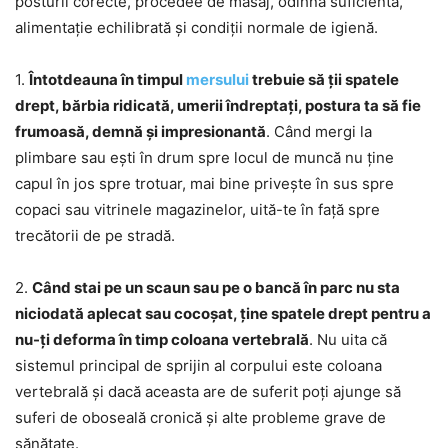
posturii corecte, procedee de masaj, odihnă suficientă,
alimentație echilibrată și condiții normale de igienă.
1.
Întotdeauna în timpul
mersului
trebuie să ții spatele
drept, bărbia ridicată, umerii îndreptați, postura ta să fie
frumoasă, demnă și impresionantă
. Când mergi la
plimbare sau ești în drum spre locul de muncă nu ține
capul în jos spre trotuar, mai bine privește în sus spre
copaci sau vitrinele magazinelor, uită-te în față spre
trecătorii de pe stradă.
2.
Când stai pe un scaun sau pe o bancă în parc nu sta
niciodată aplecat sau cocoșat, ține spatele drept pentru a
nu-ți deforma în timp coloana vertebrală
. Nu uita că
sistemul principal de sprijin al corpului este coloana
vertebrală și dacă aceasta are de suferit poți ajunge să
suferi de oboseală cronică și alte probleme grave de
sănătate.