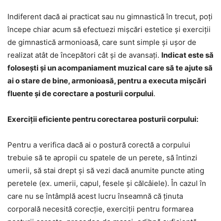
Indiferent dacă ai practicat sau nu gimnastică în trecut, poți
începe chiar acum să efectuezi mișcări estetice și exerciții
de gimnastică armonioasă, care sunt simple și ușor de
realizat atât de începători cât și de avansați.
Indicat este să
folosești și un acompaniament muzical care să te ajute să
ai o stare de bine, armonioasă, pentru a executa mișcări
fluente și de corectare a posturii corpului
.
Exerciții eficiente pentru corectarea posturii corpului:
Pentru a verifica dacă ai o postură corectă a corpului
trebuie să te apropii cu spatele de un perete, să întinzi
umerii, să stai drept și să vezi dacă anumite puncte ating
peretele (ex. umerii, capul, fesele și călcâiele). În cazul în
care nu se întâmplă acest lucru înseamnă că ținuta
corporală necesită corecție, exerciții pentru formarea