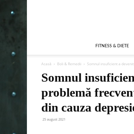
FITNESS & DIETE
Acasă
Boli & Remedii
Somnul insuficient a devenit
Somnul insuficien
problemă frecvent
din cauza depresi
25 august 2021