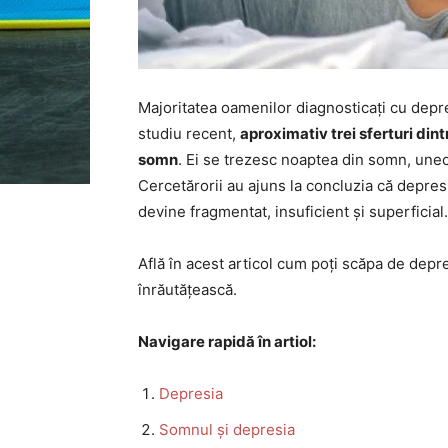
Majoritatea oamenilor diagnosticați cu dep
studiu recent,
aproximativ trei sferturi din
somn
. Ei se trezesc noaptea din somn, uneo
Cercetărorii au ajuns la concluzia că depres
devine fragmentat, insuficient și superficial.
Află în acest articol cum poți scăpa de depre
înrăutățească.
Navigare rapidă în artiol:
Depresia
Somnul și depresia