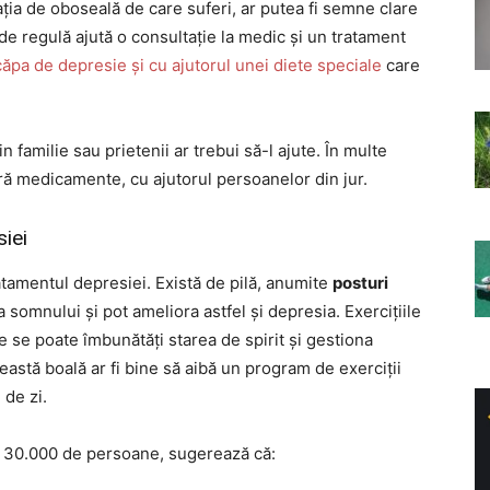
ația de oboseală de care suferi, ar putea fi semne clare
, de regulă ajută o consultație la medic și un tratament
ăpa de depresie și cu ajutorul unei diete speciale
care
 familie sau prietenii ar trebui să-l ajute. În multe
fără medicamente, cu ajutorul persoanelor din jur.
siei
tratamentul depresiei. Există de pilă, anumite
posturi
 somnului și pot ameliora astfel și depresia. Exercițiile
e se poate îmbunătăți starea de spirit și gestiona
eastă boală ar fi bine să aibă un program de exerciții
 de zi.
e 30.000 de persoane, sugerează că: