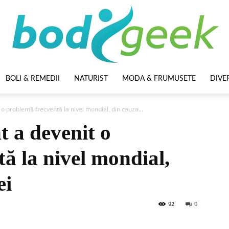
BOLI & REMEDII
NATURIST
MODA & FRUMUSETE
DIVE
BodyGeek
 o problemă frecventă la nivel mondial, din cauza...
t a devenit o
ă la nivel mondial,
ei
92
0