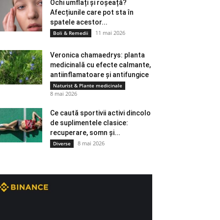
Ochi umflați și roșeață?
Afecțiunile care pot sta în
spatele acestor...
11 mai 2026
Boli & Remedii
Veronica chamaedrys: planta
medicinală cu efecte calmante,
antiinflamatoare și antifungice
Naturist & Plante medicinale
8 mai 2026
Ce caută sportivii activi dincolo
de suplimentele clasice:
recuperare, somn și...
8 mai 2026
Diverse