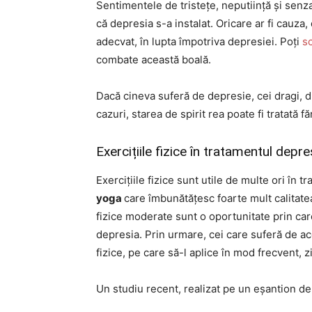
Sentimentele de tristețe, neputiință și senz
că depresia s-a instalat. Oricare ar fi cauza
adecvat, în lupta împotriva depresiei. Poți
sc
combate această boală.
Dacă cineva suferă de depresie, cei dragi, din
cazuri, starea de spirit rea poate fi tratată 
Exercițiile fizice în tratamentul depre
Exercițiile fizice sunt utile de multe ori în 
yoga
care îmbunătățesc foarte mult calitatea
fizice moderate sunt o oportunitate prin car
depresia. Prin urmare, cei care suferă de ac
fizice, pe care să-l aplice în mod frecvent, zi
Un studiu recent, realizat pe un eșantion d