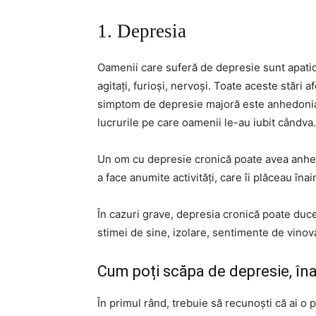
1. Depresia
Oamenii care suferă de depresie sunt apatici, 
agitați, furioși, nervoși. Toate aceste stări
simptom de depresie majoră este anhedonia,
lucrurile pe care oamenii le-au iubit cândva.
Un om cu depresie cronică poate avea anhe
a face anumite activități, care îi plăceau îna
În cazuri grave, depresia cronică poate duce 
stimei de sine, izolare, sentimente de vinovă
Cum poți scăpa de depresie, îna
În primul rând, trebuie să recunoști că ai o