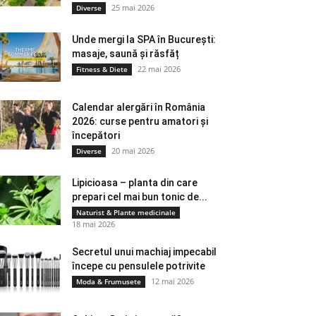
25 mai 2026
Diverse
Unde mergi la SPA în București:
masaje, saună și răsfăț
22 mai 2026
Fitness & Diete
Calendar alergări în România
2026: curse pentru amatori și
începători
20 mai 2026
Diverse
Lipicioasa – planta din care
prepari cel mai bun tonic de...
Naturist & Plante medicinale
18 mai 2026
Secretul unui machiaj impecabil
începe cu pensulele potrivite
12 mai 2026
Moda & Frumusete