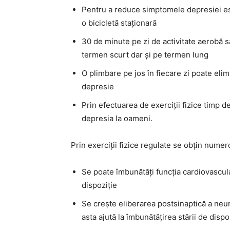
Pentru a reduce simptomele depresiei est
o bicicletă staționară
30 de minute pe zi de activitate aerobă sa
termen scurt dar și pe termen lung
O plimbare pe jos în fiecare zi poate eli
depresie
Prin efectuarea de exerciții fizice timp 
depresia la oameni.
Prin exerciții fizice regulate se obțin numer
Se poate îmbunătăți funcția cardiovascul
dispoziție
Se crește eliberarea postsinaptică a neur
asta ajută la îmbunătățirea stării de dispo