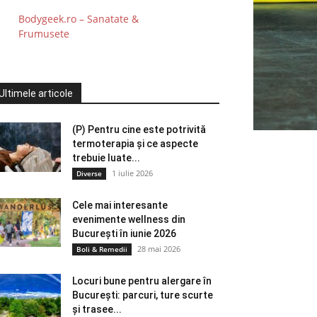
Bodygeek.ro – Sanatate &
Frumusete
Ultimele articole
(P) Pentru cine este potrivită
termoterapia și ce aspecte
trebuie luate...
1 iulie 2026
Diverse
Cele mai interesante
evenimente wellness din
București în iunie 2026
28 mai 2026
Boli & Remedii
Locuri bune pentru alergare în
București: parcuri, ture scurte
și trasee...