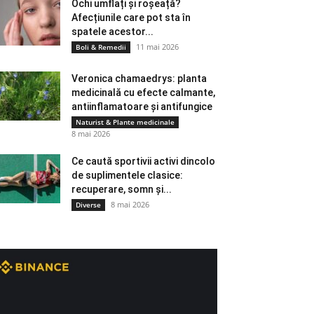
Ochi umflați și roșeață?
Afecțiunile care pot sta în
spatele acestor...
11 mai 2026
Boli & Remedii
Veronica chamaedrys: planta
medicinală cu efecte calmante,
antiinflamatoare și antifungice
Naturist & Plante medicinale
8 mai 2026
Ce caută sportivii activi dincolo
de suplimentele clasice:
recuperare, somn și...
8 mai 2026
Diverse