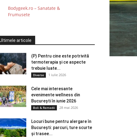
Bodygeek.ro – Sanatate &
Frumusete
Ultimele articole
(P) Pentru cine este potrivită
termoterapia și ce aspecte
trebuie luate...
1 iulie 2026
Diverse
Cele mai interesante
evenimente wellness din
București în iunie 2026
28 mai 2026
Boli & Remedii
Locuri bune pentru alergare în
București: parcuri, ture scurte
și trasee...