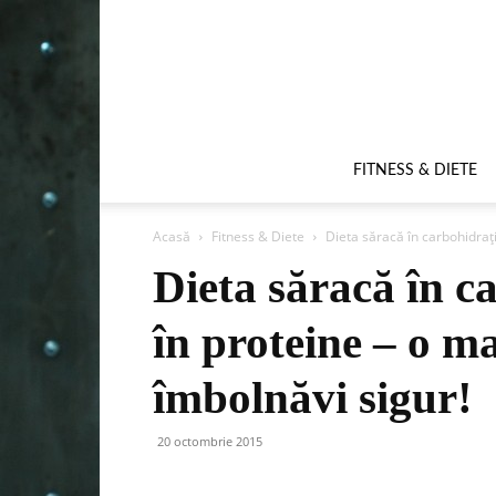
FITNESS & DIETE
Acasă
Fitness & Diete
Dieta săracă în carbohidrați
Dieta săracă în c
în proteine – o ma
îmbolnăvi sigur!
20 octombrie 2015