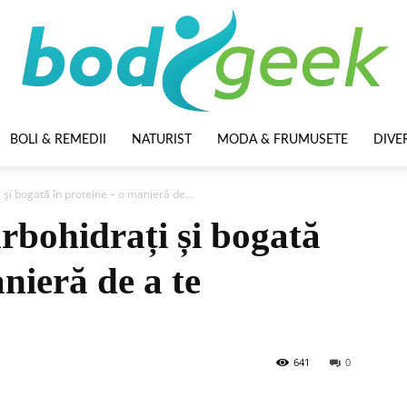
BOLI & REMEDII
NATURIST
MODA & FRUMUSETE
DIVE
BodyGeek
 și bogată în proteine – o manieră de...
arbohidrați și bogată
nieră de a te
641
0