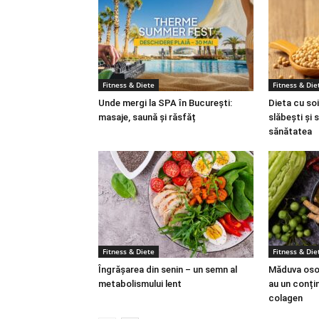
Fitness & Diete
Fitness & Die
Unde mergi la SPA în București:
Dieta cu soi
masaje, saună și răsfăț
slăbești și 
sănătatea
Fitness & Diete
Fitness & Die
Îngrășarea din senin – un semn al
Măduva osoa
metabolismului lent
au un conțin
colagen