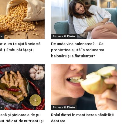
te
Fitness & Diete
a: cum te ajută soia să
De unde vine balonarea? – Ce
să-ți îmbunătățești
probiotice ajută în reducerea
balonării și a flatulenței?
te
Fitness & Diete
să și picioarele de pui
Rolul dietei în menținerea sănătății
ut ridicat de nutrienți și
dentare