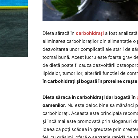
Dieta săracă în
carbohidrați
a fost analizată
eliminarea carbohidraților din alimentație o
dezvoltarea unor complicații ale stării de s
tocmai bună. Acest lucru este foarte grav d
de dietă poate fi cauza dezvoltării osteoporo
lipidelor, tumorilor, alterării funcției de cont
în carbohidrați și bogată în proteine creșt
Dieta săracă în carbohidrați dar bogată în
oamenilor
. Nu este deloc bine să mănânci pr
carbohidrați. Aceasta este principala recoma
și încă mai este promovată prin sloganuri d
ideea că poți scădea în greutate prin creșt
fel, cu grăsimi, oferă o senzație rapidă de sa