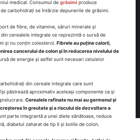
meniul medical. Consumul de
grăsimi
produce
 de carbohidrați se întârzie depunerile de grăsimi.
port de fibre, de vitamine, săruri minerale și
i din cerealele integrale ce reprezintă o sursă de
mi și nu conțin colesterol.
Fibrele au puține calorii,
enirea cancerului de colon și în reducerea nivelului de
sursă de energie și astfel sunt necesari celulelor
arbohidrați din cereale integrale care sunt
 își păstrează aproximativ aceleași componente ca și
 prelucrare.
Cerealele rafinate nu mai au germenul și
 creșterea în greutate și a riscului de dezvoltare a
sunt parte integrantă a unei diete sănătoase, reduce
ă, diabetul zaharat de tip II și bolile de colon.