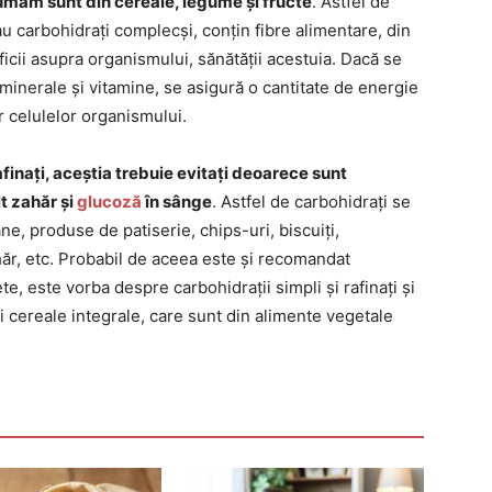
sumăm sunt din cereale, legume și fructe
. Astfel de
u carbohidrați complecși, conțin fibre alimentare, din
cii asupra organismului, sănătății acestuia. Dacă se
 minerale și vitamine, se asigură o cantitate de energie
r celulelor organismului.
afinați, aceștia trebuie evitați deoarece sunt
t zahăr și
glucoză
în sânge
. Astfel de carbohidrați se
ne, produse de patiserie, chips-uri, biscuiți,
hăr, etc. Probabil de aceea este și recomandat
, este vorba despre carbohidrații simpli și rafinați și
i cereale integrale, care sunt din alimente vegetale