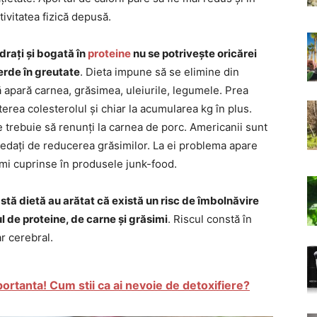
tivitatea fizică depusă.
drați și bogată în
proteine
nu se potrivește oricărei
erde în greutate
. Dieta impune să se elimine din
 să apară carnea, grăsimea, uleiurile, legumele. Prea
erea colesterolul și chiar la acumularea kg în plus.
e trebuie să renunți la carnea de porc. Americanii sunt
sedați de reducerea grăsimilor. La ei problema apare
simi cuprinse în produsele junk-food.
stă dietă au arătat că există un risc de îmbolnăvire
ul de proteine, de carne și grăsimi
. Riscul constă în
r cerebral.
ortanta! Cum stii ca ai nevoie de detoxifiere?