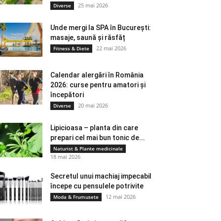
25 mai 2026
Diverse
Unde mergi la SPA în București:
masaje, saună și răsfăț
22 mai 2026
Fitness & Diete
Calendar alergări în România
2026: curse pentru amatori și
începători
20 mai 2026
Diverse
Lipicioasa – planta din care
prepari cel mai bun tonic de...
Naturist & Plante medicinale
18 mai 2026
Secretul unui machiaj impecabil
începe cu pensulele potrivite
12 mai 2026
Moda & Frumusete