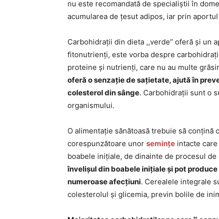
nu este recomandată de specialiștii în do
acumularea de țesut adipos, iar prin aportul
Carbohidrații din dieta ,,verde” oferă și un a
fitonutrienți, este vorba despre carbohidraț
proteine și nutrienți, care nu au multe grăsi
oferă o senzație de sațietate, ajută în prev
colesterol din sânge
. Carbohidrații sunt o 
organismului.
O alimentație sănătoasă trebuie să conțină c
corespunzătoare unor
semințe
intacte care
boabele inițiale, de dinainte de procesul de
învelișul din boabele inițiale și pot produce
numeroase afecțiuni
. Cerealele integrale 
colesterolul și glicemia, previn bolile de inim