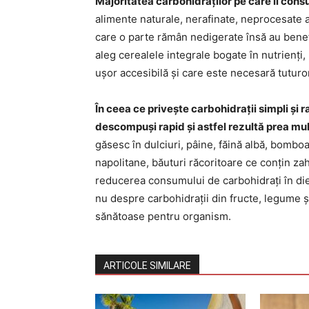
Majoritatea carbohidraților pe care îi con
alimente naturale, nerafinate, neprocesate a
care o parte rămân nedigerate însă au benefi
aleg cerealele integrale bogate în nutrienți,
ușor accesibilă și care este necesară tuturo
În ceea ce privește carbohidrații simpli și r
descompuși rapid și astfel rezultă prea mul
găsesc în dulciuri, pâine, făină albă, bomboa
napolitane, băuturi răcoritoare ce conțin za
reducerea consumului de carbohidrați în diete
nu despre carbohidrații din fructe, legume ș
sănătoase pentru organism.
ARTICOLE SIMILARE