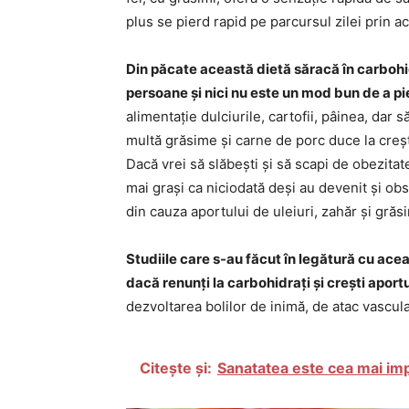
plus se pierd rapid pe parcursul zilei prin ac
Din păcate această dietă săracă în carbohi
persoane și nici nu este un mod bun de a pi
alimentație dulciurile, cartofii, pâinea, dar
multă grăsime și carne de porc duce la creșt
Dacă vrei să slăbești și să scapi de obezitat
mai grași ca niciodată deși au devenit și ob
din cauza aportului de uleiuri, zahăr și gră
Studiile care s-au făcut în legătură cu acea
dacă renunți la carbohidrați și crești aport
dezvoltarea bolilor de inimă, de atac vascula
Citește și:
Sanatatea este cea mai imp