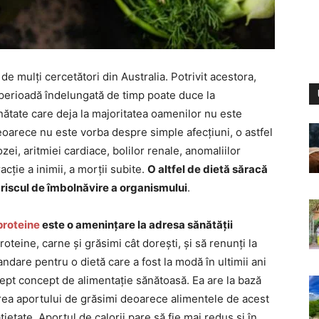
 de mulți cercetători din Australia. Potrivit acestora,
 perioadă îndelungată de timp poate duce la
ănătate care deja la majoritatea oamenilor nu este
eoarece nu este vorba despre simple afecțiuni, o astfel
zei, aritmiei cardiace, bolilor renale, anomaliilor
racție a inimii, a morții subite.
O altfel de dietă săracă
e riscul de îmbolnăvire a organismului
.
proteine
este o amenințare la adresa sănătății
oteine, carne și grăsimi cât dorești, și să renunți la
ndare pentru o dietă care a fost la modă în ultimii ani
rept concept de alimentație sănătoasă. Ea are la bază
erea aportului de grăsimi deoarece alimentele de acest
țietate. Aportul de calorii pare să fie mai redus și în