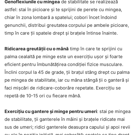
Genoflexiunile cu mingea
de stabilitate se realizează
astfel: stai în picioare și te sprijini de perete cu mingea,
chiar în zona lombară a spatelui; cobori încet îndoind
genunchii, distribui greutatea corpului pe ambele picioare,
timp în care ții spatele drept și brațele întinse înainte.
Ridicarea greutății cu o mână
timp în care te sprijini cu
palma cealaltă pe minge este un exercițiu ușor și foarte
eficient pentru îmbunătățirea condiției fizice musculare.
Înclini corpul la 45 de grade, ții brațul stâng drept cu palma
pe mingea de stabilitate, iar cu mâna stângă ții o ganteră și
faci mișcări de ridicare-coborâre repetate. Exercițiu se
repetă de 10-15 ori cu fiecare mână.
Exercițiu cu gantere și minge pentru umeri
: stai pe mingea
de stabilitate, ții ganterele în mâini și brațele ridicate mai
sus de umeri; ridici ganterele deasupra capului și apoi revii
cu ele în poziția inițială, mai coborâtă; spatele se ține drept