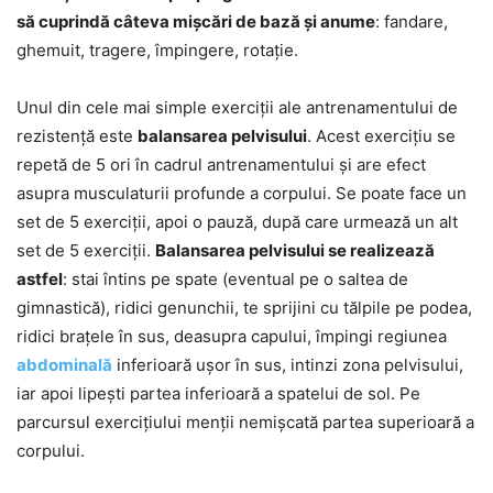
să cuprindă câteva mișcări de bază și anume
: fandare,
ghemuit, tragere, împingere, rotație.
Unul din cele mai simple exerciții ale antrenamentului de
rezistență este
balansarea pelvisului
. Acest exercițiu se
repetă de 5 ori în cadrul antrenamentului și are efect
asupra musculaturii profunde a corpului. Se poate face un
set de 5 exerciții, apoi o pauză, după care urmează un alt
set de 5 exerciții.
Balansarea pelvisului se realizează
astfel
: stai întins pe spate (eventual pe o saltea de
gimnastică), ridici genunchii, te sprijini cu tălpile pe podea,
ridici brațele în sus, deasupra capului, împingi regiunea
abdominală
inferioară ușor în sus, intinzi zona pelvisului,
iar apoi lipești partea inferioară a spatelui de sol. Pe
parcursul exercițiului menții nemișcată partea superioară a
corpului.