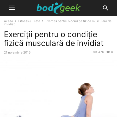
Acasă
Fitness & Diete
Exerciții pentru o condiție fizică musculară de
invidiat
Exerciții pentru o condiție
fizică musculară de invidiat
476
0
21 noiembrie 2015