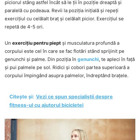
piciorul stâng astfel încât să le ții în poziție dreaptă și
paralelă cu podeaua. Revii la poziția inițială și repeți
exercițiul cu celălalt braț și celălalt picior. Exercițiul se
repetă de 4-5 ori.
Un
exercițiu pentru piept
și musculatura profundă a
corpului este cel în care se fac flotări stând sprijinit pe
genunchi și palme. Din poziția în
genunchi
, te apleci în față
și pui palmele pe sol. Ridici și cobori partea superioară a
corpului împingând asupra palmelor, îndreptând brațele.
Citește și:
Vezi ce spun specialiștii despre
fitness-ul cu ajutorul bicicletei