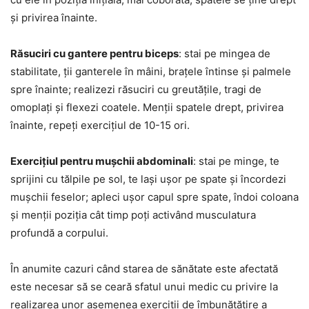
și privirea înainte.
Răsuciri cu gantere pentru biceps
: stai pe mingea de
stabilitate, ții ganterele în mâini, brațele întinse și palmele
spre înainte; realizezi răsuciri cu greutățile, tragi de
omoplați și flexezi coatele. Menții spatele drept, privirea
înainte, repeți exercițiul de 10-15 ori.
Exercițiul pentru mușchii abdominali
: stai pe minge, te
sprijini cu tălpile pe sol, te lași ușor pe spate și încordezi
mușchii feselor; apleci ușor capul spre spate, îndoi coloana
și menții poziția cât timp poți activând musculatura
profundă a corpului.
În anumite cazuri când starea de sănătate este afectată
este necesar să se ceară sfatul unui medic cu privire la
realizarea unor asemenea exerciții de îmbunătățire a