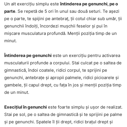
Un alt exercițiu simplu este
întinderea pe genunchi, pe o
parte
. Se repetă de 5 ori în unul sau două seturi. Te așezi
pe o parte, te spijini pe antebraț, ții cotul chiar sub umăr, ții
genunchii îndoiți, încordezi mușchii feselor și pui în
mișcare musculatura profundă. Menții poziția timp de un
minut.
Întinderea pe genunchi
este un exercițiu pentru activarea
musculaturii profunde a corpului. Stai culcat pe o saltea de
gimnastică, îndoi coatele, ridici corpul, te sprijini pe
genunchi, antebrațe și apropii palmele, ridici picioarele și
gambele, ții capul drept, cu fața în jos și menții poziția timp
de un minut.
Execițiul în genunchi
este foarte simplu și ușor de realizat.
Stai pe sol, pe o saltea de gimnastică și te sprijini pe palme
și pe genunchi. Spatele îl ții drept, ridici brațul drept și