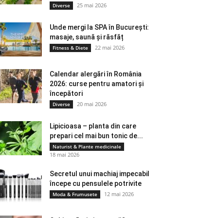
25 mai 2026
Diverse
Unde mergi la SPA în București:
masaje, saună și răsfăț
22 mai 2026
Fitness & Diete
Calendar alergări în România
2026: curse pentru amatori și
începători
20 mai 2026
Diverse
Lipicioasa – planta din care
prepari cel mai bun tonic de...
Naturist & Plante medicinale
18 mai 2026
Secretul unui machiaj impecabil
începe cu pensulele potrivite
12 mai 2026
Moda & Frumusete