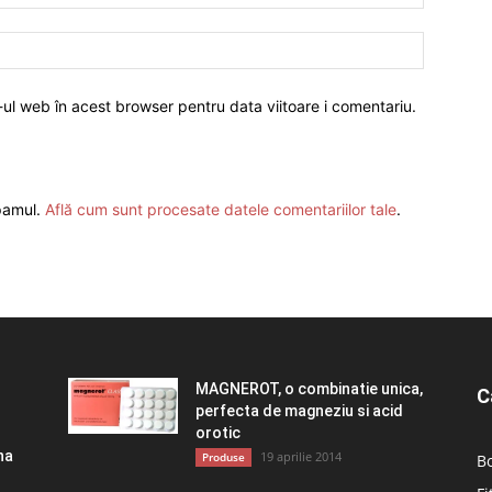
-ul web în acest browser pentru data viitoare i comentariu.
spamul.
Află cum sunt procesate datele comentariilor tale
.
MAGNEROT, o combinatie unica,
C
perfecta de magneziu si acid
orotic
na
19 aprilie 2014
Produse
Bo