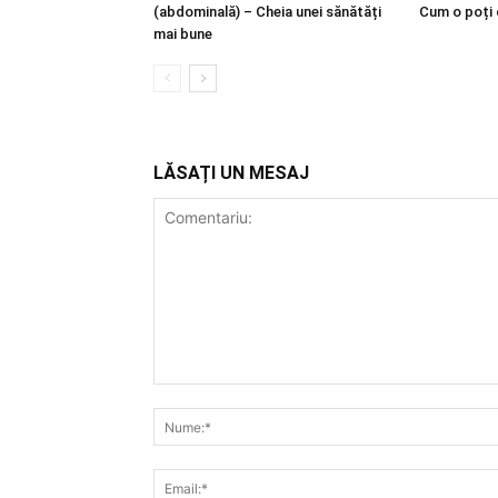
(abdominală) – Cheia unei sănătăți
Cum o poți
mai bune
LĂSAȚI UN MESAJ