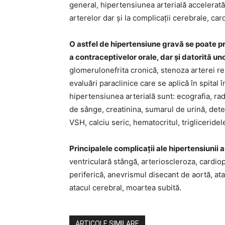
general, hipertensiunea arterială accelerată 
arterelor dar și la complicații cerebrale, cardi
O astfel de hipertensiune gravă se poate p
a contraceptivelor orale, dar și datorită u
glomerulonefrita cronică, stenoza arterei rena
evaluări paraclinice care se aplică în spital 
hipertensiunea arterială sunt: ecografia, ra
de sânge, creatinina, sumarul de urină, dete
VSH, calciu seric, hematocritul, trigliceridele
Principalele complicații ale hipertensiunii a
ventriculară stângă, arterioscleroza, cardio
periferică, anevrismul disecant de aortă, at
atacul cerebral, moartea subită.
ARTICOLE SIMILARE