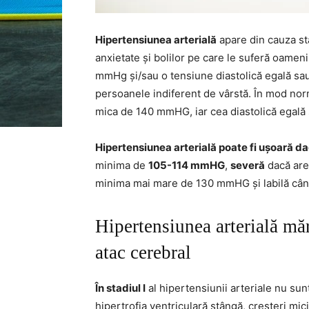
Hipertensiunea arterială
apare din cauza stăr
anxietate și bolilor pe care le suferă oamen
mmHg și/sau o tensiune diastolică egală sau
persoanele indiferent de vârstă. În mod norm
mica de 140 mmHG, iar cea diastolică egal
Hipertensiunea arterială poate fi ușoară
minima de
105-114 mmHG
,
severă
dacă are
minima mai mare de 130 mmHG și labilă când
Hipertensiunea arterială m
atac cerebral
În stadiul I
al hipertensiunii arteriale nu sun
hipertrofia ventriculară stângă, creșteri mici