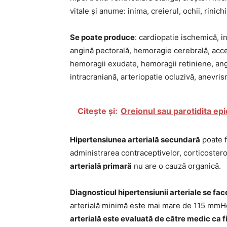
vitale și anume: inima, creierul, ochii, rinichi
Se poate produce
: cardiopatie ischemică, i
angină pectorală, hemoragie cerebrală, acce
hemoragii exudate, hemoragii retiniene, ang
intracraniană, arteriopatie ocluzivă, anevris
Citește și:
Oreionul sau parotidita ep
Hipertensiunea arterială secundară
poate f
administrarea contraceptivelor, corticosteroi
arterială primară
nu are o cauză organică.
Diagnosticul hipertensiunii arteriale se fac
arterială minimă este mai mare de 115 mmHg
arterială este evaluată de către medic ca f