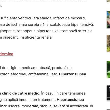
i.
nsuficiență ventriculară stângă, infarct de miocard,
se de ischemie cerebrală, encefalopatie hipertensivă,
inopatie, retinopatie hipertensivă, tromboză arterială
m disecant, insuficiență renală.
idemica
i de origine medicamentoasă, produsă de
zilor, efedrinei, amfetaminei, etc.
Hipertensiunea
e clinic de către medic
. În cazul în care tensiunea
 se aplică imediat un tratament.
Hipertensiunea
iind
: ușoară, moderată, stabilă, severă și accelerată. În