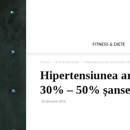
FITNESS & DIETE
Acasă
Boli & Remedii
Hipertensiunea arterială mă
Hipertensiunea ar
30% – 50% șansel
20 ianuarie 2016