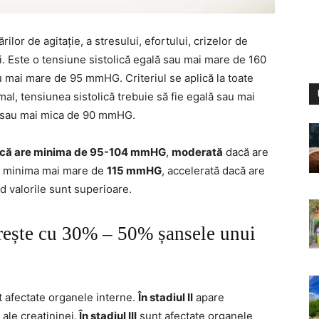
ilor de agitație, a stresului, efortului, crizelor de
ii. Este o tensiune sistolică egală sau mai mare de 160
 mai mare de 95 mmHG. Criteriul se aplică la toate
al, tensiunea sistolică trebuie să fie egală sau mai
ă sau mai mica de 90 mmHG.
 dacă are minima de 95-104 mmHG
,
moderată
dacă are
 minima mai mare de
115 mmHG
, accelerată dacă are
 valorile sunt superioare.
ărește cu 30% – 50% șansele unui
t afectate organele interne.
În stadiul II
apare
 ale creatininei.
În stadiul III
sunt afectate organele