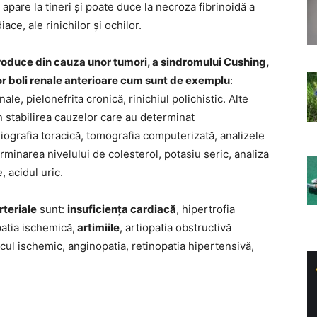
apare la tineri și poate duce la necroza fibrinoidă a
ace, ale rinichilor și ochilor.
roduce din cauza unor tumori, a sindromului Cushing,
nor boli renale anterioare cum sunt de exemplu
:
le, pielonefrita cronică, rinichiul polichistic. Alte
în stabilirea cauzelor care au determinat
diografia toracică, tomografia computerizată, analizele
rminarea nivelului de colesterol, potasiu seric, analiza
, acidul uric.
rteriale
sunt:
insuficiența cardiacă
, hipertrofia
patia ischemică,
artimiile
, artiopatia obstructivă
acul ischemic, anginopatia, retinopatia hipertensivă,