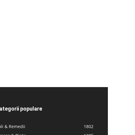
ategorii populare
li & Remedii
1802