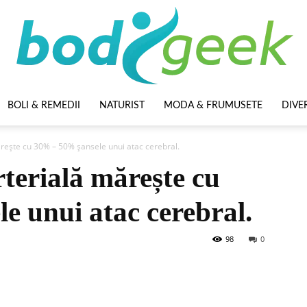
BOLI & REMEDII
NATURIST
MODA & FRUMUSETE
DIVE
BodyGeek
rește cu 30% – 50% șansele unui atac cerebral.
terială mărește cu
e unui atac cerebral.
98
0