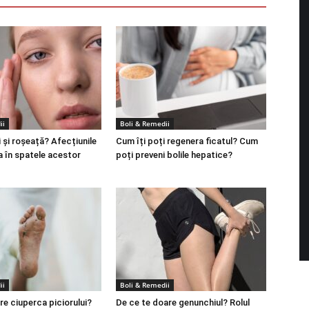
ii
Boli & Remedii
 și roșeață? Afecțiunile
Cum îți poți regenera ficatul? Cum
a în spatele acestor
poți preveni bolile hepatice?
ii
Boli & Remedii
re ciuperca piciorului?
De ce te doare genunchiul? Rolul