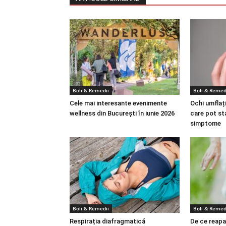
Boli & Remedii
Boli & Remed
Cele mai interesante evenimente
Ochi umflați
wellness din București în iunie 2026
care pot st
simptome
Boli & Remedii
Boli & Remed
Respirația diafragmatică
De ce reapa