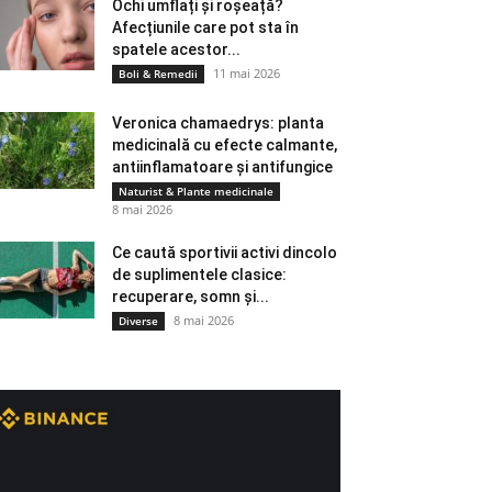
Ochi umflați și roșeață?
Afecțiunile care pot sta în
spatele acestor...
11 mai 2026
Boli & Remedii
Veronica chamaedrys: planta
medicinală cu efecte calmante,
antiinflamatoare și antifungice
Naturist & Plante medicinale
8 mai 2026
Ce caută sportivii activi dincolo
de suplimentele clasice:
recuperare, somn și...
8 mai 2026
Diverse