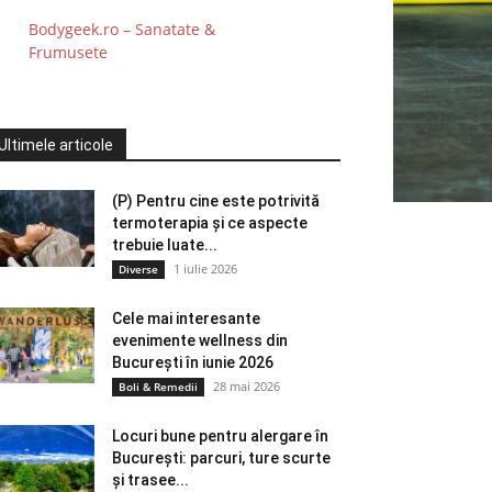
Bodygeek.ro – Sanatate &
Frumusete
Ultimele articole
(P) Pentru cine este potrivită
termoterapia și ce aspecte
trebuie luate...
1 iulie 2026
Diverse
Cele mai interesante
evenimente wellness din
București în iunie 2026
28 mai 2026
Boli & Remedii
Locuri bune pentru alergare în
București: parcuri, ture scurte
și trasee...