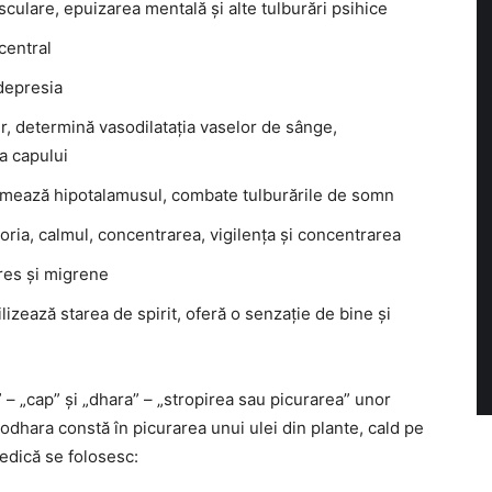
sculare, epuizarea mentală și alte tulburări psihice
central
depresia
er, determină vasodilatația vaselor de sânge,
a capului
calmează hipotalamusul, combate tulburările de somn
oria, calmul, concentrarea, vigilența și concentrarea
res și migrene
izează starea de spirit, oferă o senzație de bine și
– „cap” și „dhara” – „stropirea sau picurarea” unor
odhara constă în picurarea unui ulei din plante, cald pe
vedică se folosesc: