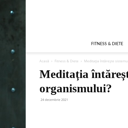
FITNESS & DIETE
Acasă
Fitness & Diete
Meditația întărește sistemu
Meditația întăreș
organismului?
24 decembrie 2021