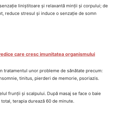
senzație liniștitoare și relaxantă minții și corpului; de
t, reduce stresul și induce o senzație de somn
vedice care cresc imunitatea organismului
ă în tratamentul unor probleme de sănătate precum:
, insomnie, tinitus, pierderi de memorie, psoriazis.
lul frunții și scalpului. După masaj se face o baie
n total, terapia durează 60 de minute.