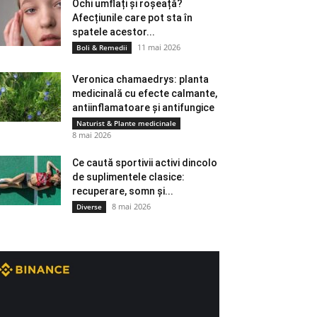
Ochi umflați și roșeață?
Afecțiunile care pot sta în
spatele acestor...
11 mai 2026
Boli & Remedii
Veronica chamaedrys: planta
medicinală cu efecte calmante,
antiinflamatoare și antifungice
Naturist & Plante medicinale
8 mai 2026
Ce caută sportivii activi dincolo
de suplimentele clasice:
recuperare, somn și...
8 mai 2026
Diverse