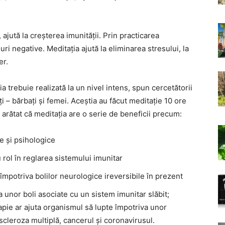
jută la creșterea imunității. Prin practicarea
i negative. Meditația ajută la eliminarea stresului, la
er.
a trebuie realizată la un nivel intens, spun cercetătorii
ți – bărbați și femei. Aceștia au făcut meditație 10 ore
u arătat că meditația are o serie de beneficii precum:
ce și psihologice
 rol în reglarea sistemului imunitar
împotriva bolilor neurologice ireversibile în prezent
ea unor boli asociate cu un sistem imunitar slăbit;
rapie ar ajuta organismul să lupte împotriva unor
scleroza multiplă, cancerul și coronavirusul.