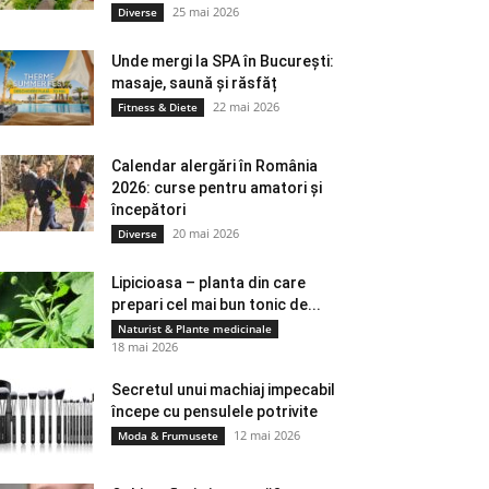
25 mai 2026
Diverse
Unde mergi la SPA în București:
masaje, saună și răsfăț
22 mai 2026
Fitness & Diete
Calendar alergări în România
2026: curse pentru amatori și
începători
20 mai 2026
Diverse
Lipicioasa – planta din care
prepari cel mai bun tonic de...
Naturist & Plante medicinale
18 mai 2026
Secretul unui machiaj impecabil
începe cu pensulele potrivite
12 mai 2026
Moda & Frumusete