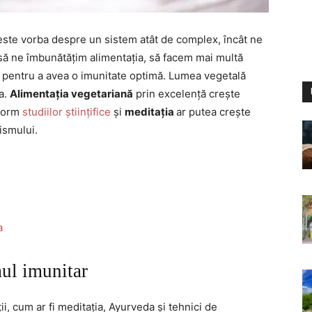
 este vorba despre un sistem atât de complex, încât ne
să ne îmbunătățim alimentația, să facem mai multă
pentru a avea o imunitate optimă. Lumea vegetală
a.
Alimentația vegetariană
prin excelență crește
nform
studiilor științifice
și
meditația
ar putea crește
ismului.
a
mul imunitar
ii, cum ar fi meditația, Ayurveda și tehnici de