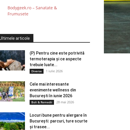
Bodygeek.ro – Sanatate &
Frumusete
Ultimele articole
(P) Pentru cine este potrivită
termoterapia și ce aspecte
trebuie luate...
1 iulie 2026
Diverse
Cele mai interesante
evenimente wellness din
București în iunie 2026
28 mai 2026
Boli & Remedii
Locuri bune pentru alergare în
București: parcuri, ture scurte
și trasee...