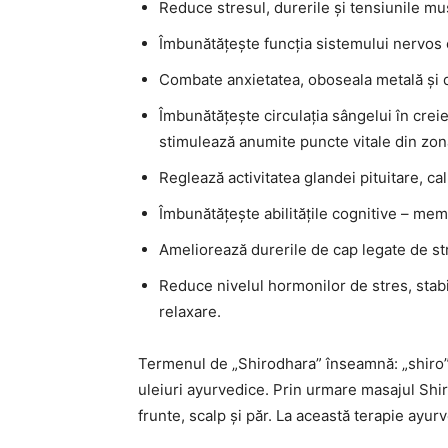
Reduce stresul, durerile și tensiunile mu
Îmbunătățește funcția sistemului nervos 
Combate anxietatea, oboseala metală și 
Îmbunătățește circulația sângelui în crei
stimulează anumite puncte vitale din zon
Reglează activitatea glandei pituitare, 
Îmbunătățește abilitățile cognitive – mem
Ameliorează durerile de cap legate de st
Reduce nivelul hormonilor de stres, stabil
relaxare.
Termenul de „Shirodhara” înseamnă: „shiro” 
uleiuri ayurvedice. Prin urmare masajul Shir
frunte, scalp și păr. La această terapie ayur