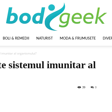
BOLI & REMEDII
NATURIST
MODA & FRUMUSETE
DIVE
BodyGeek
l imunitar al organismului?
te sistemul imunitar al
39
0