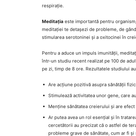
respirație.
Meditația
este importantă pentru organism, a
meditației te detașezi de probleme, de gândur
stimularea serotoninei și a oxitocinei în crei
Pentru a aduce un impuls imunității, meditați
într-un studiu recent realizat pe 100 de adul
pe zi, timp de 8 ore. Rezultatele studiului a
Are acțiune pozitivă asupra sănătății fizi
Stimulează activitatea unor gene, care au
Menține sănătatea creierului și are efect 
Ar putea avea un rol esențial și în tratar
cercetătorii au precizat că o astfel de te
probleme grave de sănătate, cum ar fi și 