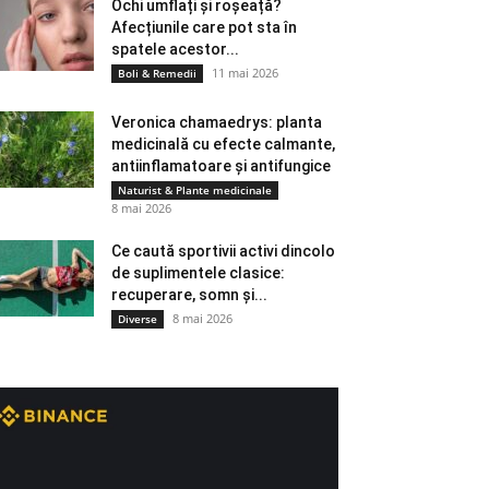
Ochi umflați și roșeață?
Afecțiunile care pot sta în
spatele acestor...
11 mai 2026
Boli & Remedii
Veronica chamaedrys: planta
medicinală cu efecte calmante,
antiinflamatoare și antifungice
Naturist & Plante medicinale
8 mai 2026
Ce caută sportivii activi dincolo
de suplimentele clasice:
recuperare, somn și...
8 mai 2026
Diverse