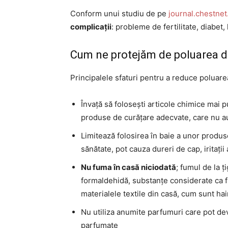
Conform unui studiu de pe
journal.chestnet
complicații
: probleme de fertilitate, diabet
Cum ne protejăm de poluarea din
Principalele sfaturi pentru a reduce poluare
Învață să folosești articole chimice mai 
produse de curățare adecvate, care nu au 
Limitează folosirea în baie a unor produs
sănătate, pot cauza dureri de cap, iritații
Nu fuma în casă niciodată
; fumul de la ț
formaldehidă, substanțe considerate ca f
materialele textile din casă, cum sunt hai
Nu utiliza anumite parfumuri care pot de
parfumate