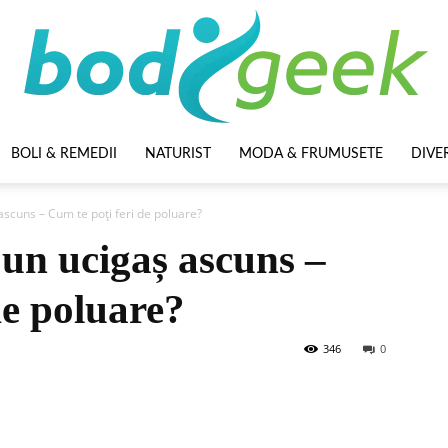
BOLI & REMEDII
NATURIST
MODA & FRUMUSETE
DIVE
BodyGeek
ascuns – Cum te poți feri de poluare?
 un ucigaș ascuns –
de poluare?
346
0