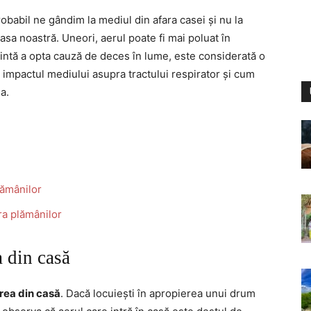
babil ne gândim la mediul din afara casei și nu la
casa noastră. Uneori, aerul poate fi mai poluat în
zintă a opta cauză de deces în lume, este considerată o
 impactul mediului asupra tractului respirator și cum
a.
lămânilor
ra plămânilor
 din casă
rea din casă
. Dacă locuiești în apropierea unui drum