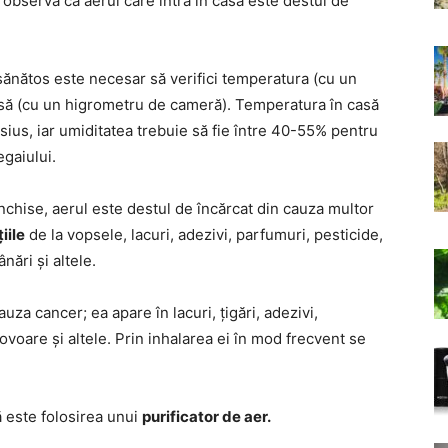
i observa că aerul care intră în casă este destul de
 sănătos este necesar să verifici temperatura (cu un
să (cu un higrometru de cameră). Temperatura în casă
sius, iar umiditatea trebuie să fie între 40-55% pentru
egaiului.
 închise, aerul este destul de încărcat din cauza multor
iile
de la vopsele, lacuri, adezivi, parfumuri, pesticide,
ări și altele.
za cancer; ea apare în lacuri, țigări, adezivi,
covoare și altele. Prin inhalarea ei în mod frecvent se
ă este folosirea unui
purificator de aer.