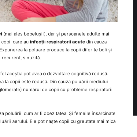
ci
(mai ales bebelușii), dar și persoanele adulte mai
e copii care au
infecții respiratorii
acute
din cauza
Expunerea la poluare produce la copii diferite boli și
 recurent, sinuzită.
tfel aceștia pot avea o dezvoltare cognitivă redusă.
a la copii este redusă. Din cauza poluării mediului
aglomerate) numărul de copii cu probleme respiratorii
a poluării, cum ar fi obezitatea. Și femeile însărcinate
ării aerului. Ele pot naște copii cu greutate mai mică