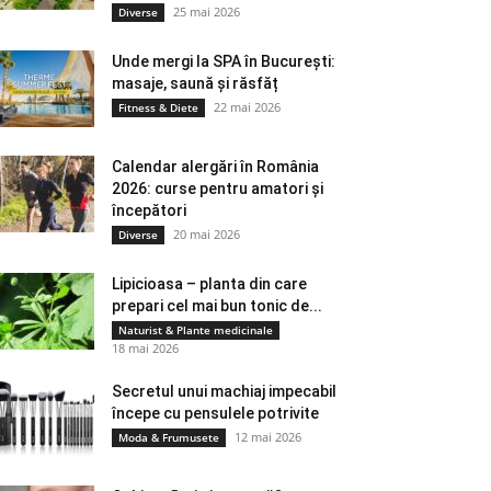
25 mai 2026
Diverse
Unde mergi la SPA în București:
masaje, saună și răsfăț
22 mai 2026
Fitness & Diete
Calendar alergări în România
2026: curse pentru amatori și
începători
20 mai 2026
Diverse
Lipicioasa – planta din care
prepari cel mai bun tonic de...
Naturist & Plante medicinale
18 mai 2026
Secretul unui machiaj impecabil
începe cu pensulele potrivite
12 mai 2026
Moda & Frumusete