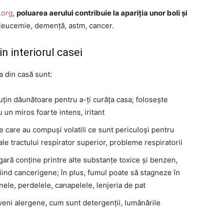
.org
,
poluarea aerului contribuie la apariția unor boli și
, leucemie, demență, astm, cancer.
 interiorul casei
a din casă sunt:
puțin dăunătoare pentru a-ți curăța casa; folosește
un miros foarte intens, iritant
e care au compuși volatili ce sunt periculoși pentru
 ale tractului respirator superior, probleme respiratorii
igară conține printre alte substanțe toxice și benzen,
iind cancerigene; în plus, fumul poate să stagneze în
nele, perdelele, canapelele, lenjeria de pat
veni alergene, cum sunt detergenții, lumânările