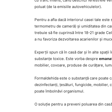
cu trafic intens, când deschizi ferestrele ve
poluat (de la emisiile autovehiculelor).
Pentru a afla dacă interiorul casei tale este
termometru de cameră) și umiditatea din ca
trebuie să fie cuprinsă între 18-21 grade Cel
a nu favoriza dezvoltarea acarienilor și muc
Experții spun că în casă dar și în alte spații
substanțe toxice. Este vorba despre
emanaț
mobilier, covoare, produse de curățare, lumân
Formaldehida este o substanță care poate cau
dezinfectanți, țesături, fungicide, mobilier, 
poate îmbolnăvi organismul.
O soluție pentru a preveni poluarea din cas