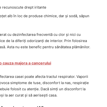
 recunoscute drept iritante
 oțet alb în loc de produse chimice, dar și sodă, săpun
erat cu dezinfectarea frecventă cu clor și nici cu
 de la diferiți odorizanți de interior. Prin folosirea
asă. Asta nu este benefic pentru sănătatea plămânilor.
 o cauza majora a cancerului
nfectarea casei poate afecta tractul respirator. Vaporii
provoca simptome de tuse, disconfort la nas, respirație
rebuie folosit cu atenție. Dacă simți un disconfort la
și la aer curat și să aerisești casa.