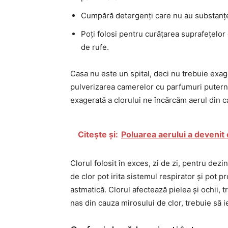
Cumpără detergenți care nu au substanțe
Poți folosi pentru curățarea suprafețelor
de rufe.
Casa nu este un spital, deci nu trebuie exag
pulverizarea camerelor cu parfumuri puternice
exagerată a clorului ne încărcăm aerul din c
Citește și:
Poluarea aerului a devenit
Clorul folosit în exces, zi de zi, pentru dezi
de clor pot irita sistemul respirator și pot 
astmatică. Clorul afectează pielea și ochii, t
nas din cauza mirosului de clor, trebuie să ie