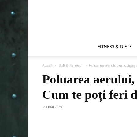
FITNESS & DIETE
Acasă
Boli & Remedii
Poluarea aerului, un ucigaș 
Poluarea aerului,
Cum te poți feri 
25 mai 2020