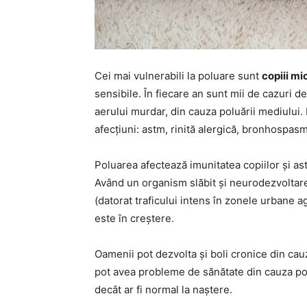
Cei mai vulnerabili la poluare sunt
copiii mi
sensibile. În fiecare an sunt mii de cazuri d
aerului murdar, din cauza poluării mediului. 
afecțiuni: astm, rinită alergică, bronhospasm
Poluarea afectează imunitatea copiilor și as
Având un organism slăbit și neurodezvoltare
(datorat traficului intens în zonele urbane 
este în creștere.
Oamenii pot dezvolta și boli cronice din cauz
pot avea probleme de sănătate din cauza polu
decât ar fi normal la naștere.