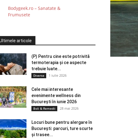
Bodygeek.ro – Sanatate &
Frumusete
Ultimele articole
(P) Pentru cine este potrivită
termoterapia și ce aspecte
trebuie luate...
1 iulie 2026
Diverse
Cele mai interesante
evenimente wellness din
București în iunie 2026
28 mai 2026
Boli & Remedii
Locuri bune pentru alergare în
București: parcuri, ture scurte
și trasee...