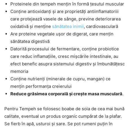
Proteinele din tempeh mențin în formă țesutul muscular
Conține antioxidanți și are proprietăți antiinflamatoriii
care protejează vasele de sânge, previne deteriorarea
oxidativă și menține
sănătatea inimii
, cardiovasculară
Are proteine vegetale ușor de digerat, care mențin
sănătatea digestivă
Datorită procesului de fermentare, conține probiotice
care reduc inflamațiile, cresc mișcările intestinale, au
efect benefic asupra sistemului digestiv și îmbunătățesc
memoria
Conține nutrienți (minerale de cupru, mangan) ce
mențin performanța creierului
Reduce grăsimea corporală și crește masa musculară
.
Pentru Tempeh se folosesc boabe de soia de cea mai bună
calitate, eventual un produs organic cumpărat de la plafar.
Se fierb în apă, usturoi și sare. Se pot rumeni puțin în