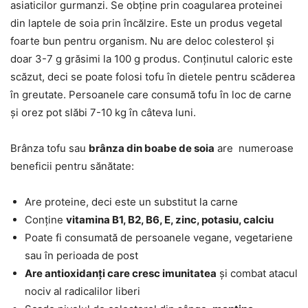
asiaticilor gurmanzi. Se obține prin coagularea proteinei
din laptele de soia prin încălzire. Este un produs vegetal
foarte bun pentru organism. Nu are deloc colesterol și
doar 3-7 g grăsimi la 100 g produs. Conținutul caloric este
scăzut, deci se poate folosi tofu în dietele pentru scăderea
în greutate. Persoanele care consumă tofu în loc de carne
și orez pot slăbi 7-10 kg în câteva luni.
Brânza tofu sau
brânza din boabe de soia
are numeroase
beneficii pentru sănătate:
Are proteine, deci este un substitut la carne
Conține
vitamina B1, B2, B6, E, zinc, potasiu, calciu
Poate fi consumată de persoanele vegane, vegetariene
sau în perioada de post
Are antioxidanți care cresc imunitatea
și combat atacul
nociv al radicalilor liberi