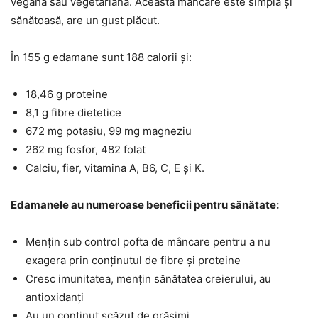
vegană sau vegetariană. Această mâncare este simplă și
sănătoasă, are un gust plăcut.
În 155 g edamane sunt 188 calorii și:
18,46 g proteine
8,1 g fibre dietetice
672 mg potasiu, 99 mg magneziu
262 mg fosfor, 482 folat
Calciu, fier, vitamina A, B6, C, E și K.
Edamanele au numeroase beneficii pentru sănătate:
Mențin sub control pofta de mâncare pentru a nu
exagera prin conținutul de fibre și proteine
Cresc imunitatea, mențin sănătatea creierului, au
antioxidanți
Au un conținut scăzut de grăsimi