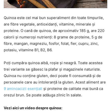
Quinoa este cel mai bun superaliment din toate timpurile,
are fibre vegetale, antioxidanți, vitamine, minerale și
proteine. O cană de quinoa, de aproximativ 185 g, are 220
calorii și numeroși nutrienți: 8 grame de proteine, 5 g de
fibre, mangan, magneziu, fosfor, folat, fier, cupru, zinc,
potasiu, vitamine B1, B2, B6.
Poți cumpăra quinoa albă, roșie și neagră. Toate acestea
trei variante se găsesc la plafar și magazinele naturiste.
Quinoa nu conține gluten, deci poate fi consumată și de
persoanele care au intoleranță la gluten. Acest aliment are
9 aminoacizii esențiali
și proteine de calitate mai bună ca
orezul brun. Se poate adăuga zilnic în salate.
Vezi aici un video despre quinoa: