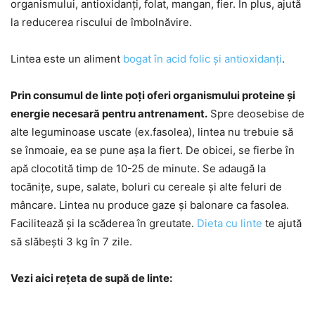
organismului, antioxidanți, folat, mangan, fier. În plus, ajută
la reducerea riscului de îmbolnăvire.
Lintea este un aliment
bogat în acid folic și antioxidanți
.
Prin consumul de linte poți oferi organismului proteine și
energie necesară pentru antrenament.
Spre deosebise de
alte leguminoase uscate (ex.fasolea), lintea nu trebuie să
se înmoaie, ea se pune așa la fiert. De obicei, se fierbe în
apă clocotită timp de 10-25 de minute. Se adaugă la
tocănițe, supe, salate, boluri cu cereale și alte feluri de
mâncare. Lintea nu produce gaze și balonare ca fasolea.
Facilitează și la scăderea în greutate.
Dieta cu linte
te ajută
să slăbești 3 kg în 7 zile.
Vezi aici rețeta de supă de linte: