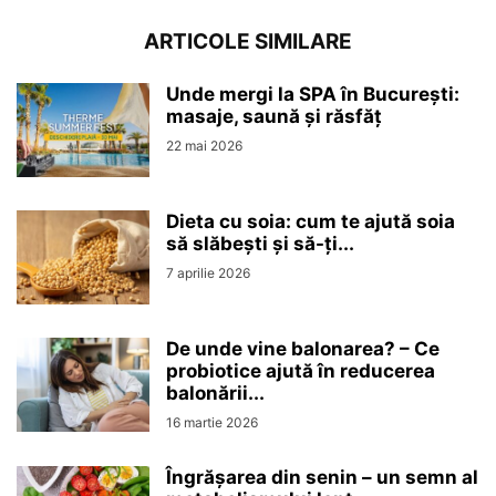
ARTICOLE SIMILARE
Unde mergi la SPA în București:
masaje, saună și răsfăț
22 mai 2026
Dieta cu soia: cum te ajută soia
să slăbești și să-ți...
7 aprilie 2026
De unde vine balonarea? – Ce
probiotice ajută în reducerea
balonării...
16 martie 2026
Îngrășarea din senin – un semn al