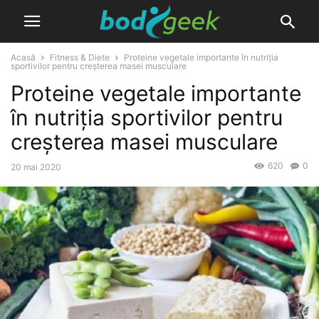
Acasă
Fitness & Diete
Proteine vegetale importante în nutriția
sportivilor pentru creșterea masei musculare
Proteine vegetale importante
în nutriția sportivilor pentru
creșterea masei musculare
620
0
20 mai 2020