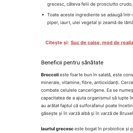
grecesc, câteva felii de prosciutto crudo
Toate aceste ingrediente se adaugă într
piper, iaurt, ulei vegetal și zeamă de lămâ
Citește și:
Suc de caise, mod de realiz
Beneficii pentru sănătate
Broccoli
este foarte bun în salată, este con
minerale, vitamine, fibre, antioxidanți. Cerc
combate celulele cancerigene. Ea se numeșt
capacitatea de a ajuta organismul să lupte î
au arătat faptul că sulforafanul poate înceti
găsește și în varză albă și în varză de Bruxel
Iaurtul grecesc
este bogat în probiotice și pr