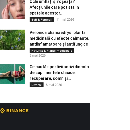
Ochi umflați și roșeață?
Afecțiunile care pot sta în
spatele acestor...
11 mai 2026
Boli & Remedii
Veronica chamaedrys: planta
medicinală cu efecte calmante,
antiinflamatoare și antifungice
Naturist & Plante medicinale
8 mai 2026
Ce caută sportivii activi dincolo
de suplimentele clasice:
recuperare, somn și...
8 mai 2026
Diverse