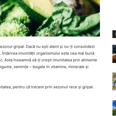
ezonul gripal. Dacă nu ești atent și nu-ți consolidezi
. Întărirea imunității organismului este cea mai bună
ic. Asta înseamnă să-ți crești imunitatea prin alimente
 legume, semințe – bogate în vitamine, minerale și
nitatea, pentru că trecem prin sezonul rece și gripal.