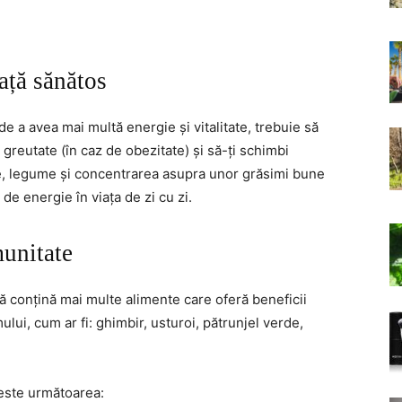
ață sănătos
de a avea mai multă energie și vitalitate, trebuie să
 greutate (în caz de obezitate) și să-ți schimbi
te, legume și concentrarea asupra unor grăsimi bune
e energie în viața de zi cu zi.
munitate
să conțină mai multe alimente care oferă beneficii
lui, cum ar fi: ghimbir, usturoi, pătrunjel verde,
ste următoarea: