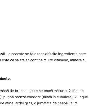
oli
. La aceasta se folosesc diferite ingrediente care
a este ca salata să conțină multe vitamine, minerale,
minute:
mână de broccoli (care se toacă mărunt), 2 căni de
), puțină brânză cheddar (tăiată în cubulețe), 2 linguri
de afine, ardei gras, o jumătate de ceapă, iaurt