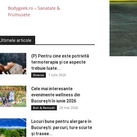
Bodygeek.ro – Sanatate &
Frumusete
Ultimele articole
(P) Pentru cine este potrivită
termoterapia și ce aspecte
trebuie luate...
1 iulie 2026
Diverse
Cele mai interesante
evenimente wellness din
București în iunie 2026
28 mai 2026
Boli & Remedii
Locuri bune pentru alergare în
București: parcuri, ture scurte
și trasee...