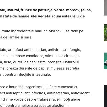
ale, usturoi, frunze de pătrunjel verde, morcov, țelină,
mătate de lămâie, ulei vegetal (cum este uleiul de
ie toate ingredientele mărunt. Morcovul se rade pe
 de lămâie și sare.
te, are efect antibacterian, antiviral, antifungic,
nismul, combate candidoza, stimulează circulația
ă, tuse, dureri de cap, astm, bronșită. Usturoiul
meliorează durerile de cap, stimulează secreția
t pentru infecțiile intestinale.
lare a imunității organismului. Este cunoscut cu
 antiseptic, antiinfecțios, antibacterian, antioxidant,
nd vine vorba despre tratarea răcelii, poți alege
un pentru ameliorarea acestei afecțiuni.