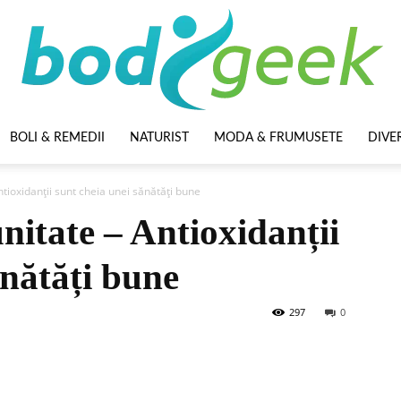
BOLI & REMEDII
NATURIST
MODA & FRUMUSETE
DIVE
BodyGeek
tioxidanții sunt cheia unei sănătăți bune
nitate – Antioxidanții
ănătăți bune
297
0