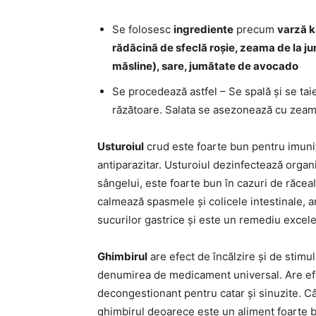
Se folosesc
ingrediente
precum
varză k
rădăcină de sfeclă roșie, zeama de la ju
măsline), sare, jumătate de avocado
Se procedează astfel – Se spală și se ta
răzătoare. Salata se asezonează cu zeamă
Usturoiul
crud este foarte bun pentru imunita
antiparazitar. Usturoiul dezinfectează orga
sângelui, este foarte bun în cazuri de răceal
calmează spasmele și colicele intestinale, a
sucurilor gastrice și este un remediu excelen
Ghimbirul
are efect de încălzire și de stimu
denumirea de medicament universal. Are efect
decongestionant pentru catar și sinuzite. Câ
ghimbirul deoarece este un aliment foarte b