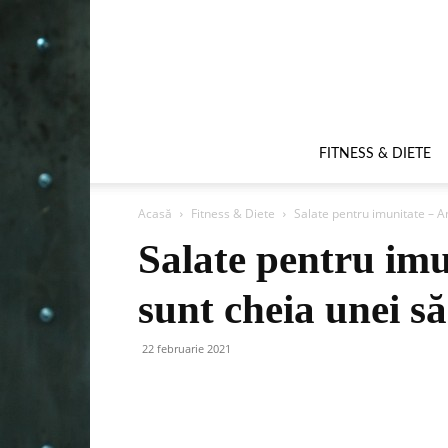
FITNESS & DIETE
Acasă
Fitness & Diete
Salate pentru imunitate – An
Salate pentru imu
sunt cheia unei s
22 februarie 2021