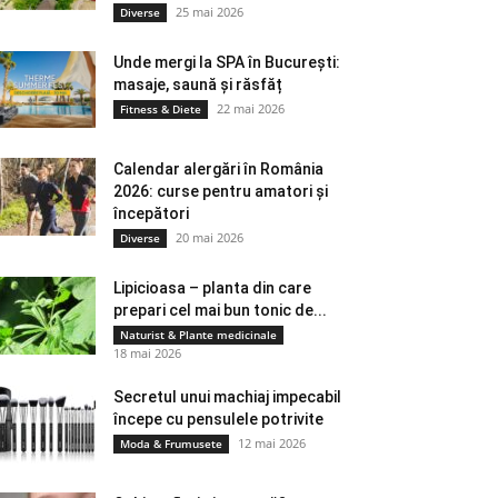
25 mai 2026
Diverse
Unde mergi la SPA în București:
masaje, saună și răsfăț
22 mai 2026
Fitness & Diete
Calendar alergări în România
2026: curse pentru amatori și
începători
20 mai 2026
Diverse
Lipicioasa – planta din care
prepari cel mai bun tonic de...
Naturist & Plante medicinale
18 mai 2026
Secretul unui machiaj impecabil
începe cu pensulele potrivite
12 mai 2026
Moda & Frumusete