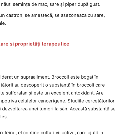
, năut, semințe de mac, sare și piper după gust.
-un castron, se amestecă, se asezonează cu sare,
ie.
are și proprietăți terapeutice
siderat un supraaliment. Broccoli este bogat în
etătorii au descoperit o substanță în broccoli care
e sulforafan și este un excelent antoxidant. Are
mpotriva celulelor cancerigene. Studiile cercetătorilor
ni dezvoltarea unei tumori la sân. Această substanță se
les.
oteine, el conține culturi vii active, care ajută la