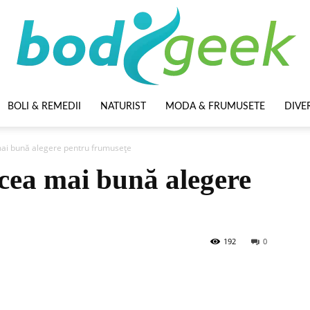
BOLI & REMEDII
NATURIST
MODA & FRUMUSETE
DIVE
BodyGeek
ai bună alegere pentru frumusețe
cea mai bună alegere
192
0