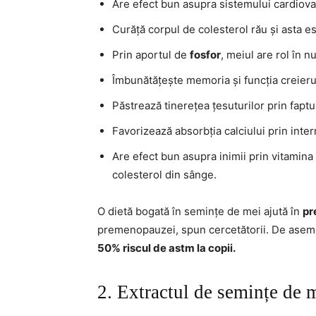
Are efect bun asupra sistemului cardiovas
Curăță corpul de colesterol rău și asta e
Prin aportul de
fosfor
, meiul are rol în n
Îmbunătățește memoria și funcția creieru
Păstrează tinerețea țesuturilor prin faptu
Favorizează absorbția calciului prin inte
Are efect bun asupra inimii prin vitamina
colesterol din sânge.
O dietă bogată în semințe de mei ajută în
pr
premenopauzei, spun cercetătorii. De aseme
50% riscul de astm la copii.
2. Extractul de semințe de 