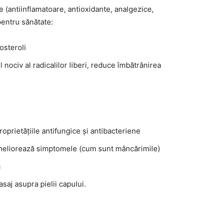
e (antiinflamatoare, antioxidante, analgezice,
pentru sănătate:
osteroli
 nociv al radicalilor liberi, reduce îmbătrânirea
 proprietățiile antifungice și antibacteriene
 ameliorează simptomele (cum sunt mâncărimile)
ă
asaj asupra pielii capului.