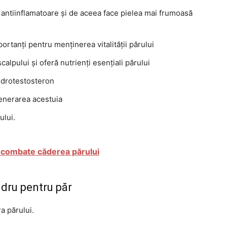
 antiinflamatoare și de aceea face pielea mai frumoasă
portanți pentru menținerea vitalității părului
calpului și oferă nutrienți esențiali părului
hidrotestosteron
generarea acestuia
ului.
c combate căderea părului
ndru pentru păr
a părului.