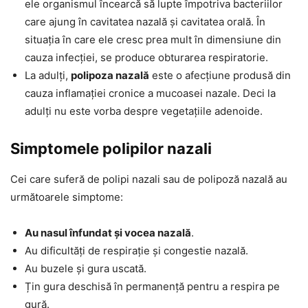
ele organismul încearcă să lupte împotriva bacteriilor
care ajung în cavitatea nazală și cavitatea orală. În
situația în care ele cresc prea mult în dimensiune din
cauza infecției, se produce obturarea respiratorie.
La adulți,
polipoza nazală
este o afecțiune produsă din
cauza inflamației cronice a mucoasei nazale. Deci la
adulți nu este vorba despre vegetațiile adenoide.
Simptomele polipilor nazali
Cei care suferă de polipi nazali sau de polipoză nazală au
următoarele simptome:
Au nasul înfundat și vocea nazală
.
Au dificultăți de respirație și congestie nazală.
Au buzele și gura uscată.
Țin gura deschisă în permanență pentru a respira pe
gură.