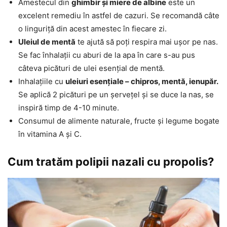
Amestecul din
ghimbir și miere de albine
este un
excelent remediu în astfel de cazuri. Se recomandă câte
o linguriță din acest amestec în fiecare zi.
Uleiul de mentă
te ajută să poți respira mai ușor pe nas.
Se fac înhalații cu aburi de la apa în care s-au pus
câteva picături de ulei esențial de mentă.
Inhalațiile cu
uleiuri esențiale – chipros, mentă, ienupăr.
Se aplică 2 picături pe un șervețel și se duce la nas, se
inspiră timp de 4-10 minute.
Consumul de alimente naturale, fructe și legume bogate
în vitamina A și C.
Cum tratăm polipii nazali cu propolis?