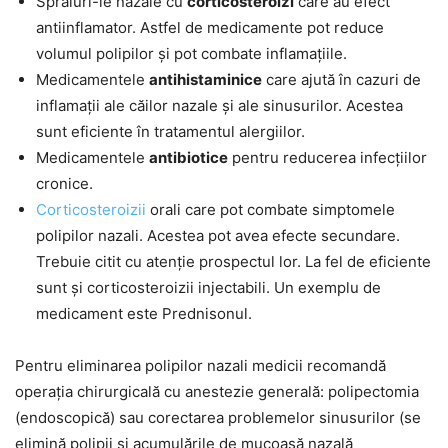
Spraiuri-le nazale cu
corticosteroizi
care au efect
antiinflamator. Astfel de medicamente pot reduce
volumul polipilor și pot combate inflamațiile.
Medicamentele
antihistaminice
care ajută în cazuri de
inflamații ale căilor nazale și ale sinusurilor. Acestea
sunt eficiente în tratamentul alergiilor.
Medicamentele
antibiotice
pentru reducerea infecțiilor
cronice.
Corticosteroizii
orali care pot combate simptomele
polipilor nazali. Acestea pot avea efecte secundare.
Trebuie citit cu atenție prospectul lor. La fel de eficiente
sunt și corticosteroizii injectabili. Un exemplu de
medicament este Prednisonul.
Pentru eliminarea polipilor nazali medicii recomandă
operația chirurgicală cu anestezie generală: polipectomia
(endoscopică) sau corectarea problemelor sinusurilor (se
elimină polipii și acumulările de mucoasă nazală