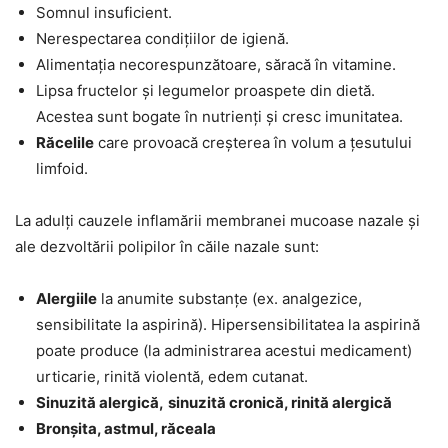
Somnul insuficient.
Nerespectarea condițiilor de igienă.
Alimentația necorespunzătoare, săracă în vitamine.
Lipsa fructelor și legumelor proaspete din dietă.
Acestea sunt bogate în nutrienți și cresc imunitatea.
Răcelile
care provoacă creșterea în volum a țesutului
limfoid.
La adulți cauzele inflamării membranei mucoase nazale și
ale dezvoltării polipilor în căile nazale sunt:
Alergiile
la anumite substanțe (ex. analgezice,
sensibilitate la aspirină). Hipersensibilitatea la aspirină
poate produce (la administrarea acestui medicament)
urticarie, rinită violentă, edem cutanat.
Sinuzită alergică,
sinuzită cronică, rinită alergică
Bronșita, astmul, răceala