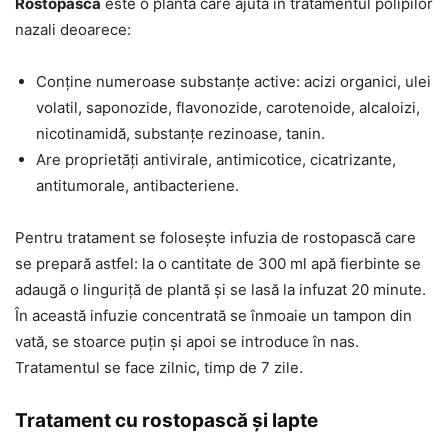
Rostopasca
este o plantă care ajută în tratamentul polipilor
nazali deoarece:
Conține numeroase substanțe active: acizi organici, ulei
volatil, saponozide, flavonozide, carotenoide, alcaloizi,
nicotinamidă, substanțe rezinoase, tanin.
Are proprietăți antivirale, antimicotice, cicatrizante,
antitumorale, antibacteriene.
Pentru tratament se folosește infuzia de rostopască care
se prepară astfel: la o cantitate de 300 ml apă fierbinte se
adaugă o linguriță de plantă și se lasă la infuzat 20 minute.
În această infuzie concentrată se înmoaie un tampon din
vată, se stoarce puțin și apoi se introduce în nas.
Tratamentul se face zilnic, timp de 7 zile.
Tratament cu rostopască și lapte