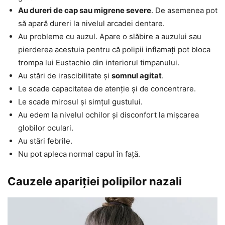
Au dureri de cap sau migrene severe
. De asemenea pot
să apară dureri la nivelul arcadei dentare.
Au probleme cu auzul. Apare o slăbire a auzului sau
pierderea acestuia pentru că polipii inflamați pot bloca
trompa lui Eustachio din interiorul timpanului.
Au stări de irascibilitate și
somnul agitat
.
Le scade capacitatea de atenție și de concentrare.
Le scade mirosul și simțul gustului.
Au edem la nivelul ochilor și disconfort la mișcarea
globilor oculari.
Au stări febrile.
Nu pot apleca normal capul în față.
Cauzele apariției polipilor nazali