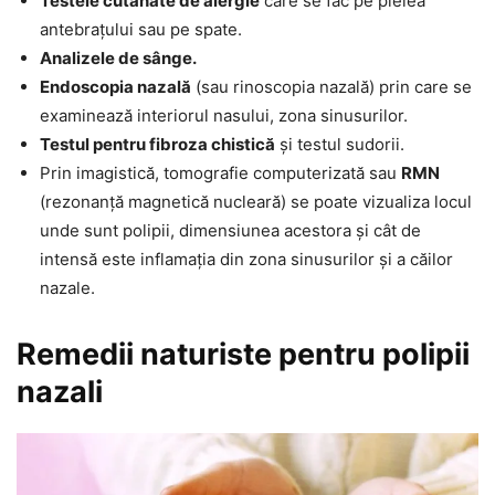
Testele cutanate de alergie
care se fac pe pielea
antebrațului sau pe spate.
Analizele de sânge.
Endoscopia nazală
(sau rinoscopia nazală) prin care se
examinează interiorul nasului, zona sinusurilor.
Testul pentru fibroza chistică
și testul sudorii.
Prin imagistică, tomografie computerizată sau
RMN
(rezonanță magnetică nucleară) se poate vizualiza locul
unde sunt polipii, dimensiunea acestora și cât de
intensă este inflamația din zona sinusurilor și a căilor
nazale.
Remedii naturiste pentru polipii
nazali