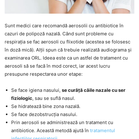
Sunt medici care recomandă aerosolii cu antibiotice în
cazuri de polipoză nazală. Când sunt probleme cu
respirația se fac aerosoli cu flixotide (acestea se folosesc
în doză mică). Alții spun că trebuie realizată audiograma și
examinarea ORL. Ideea este ca un astfel de tratament cu
aerosoli să se facă în mod corect, iar acest lucru
presupune respectarea unor etape:
Se face igiena nasului,
se curăță căile nazale cu ser
fiziologic
, sau se suflă nasul.
Se hidratează bine zona nazală.
Se face dezobstrucția nasului.
Prin aerosoli se administrează un tratament cu
antibiotice. Această metodă ajută în
tratamentul
infecțiilor respiratorii
.