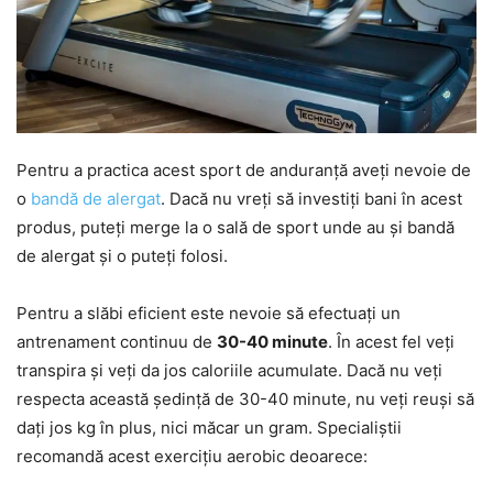
Pentru a practica acest sport de anduranță aveți nevoie de
o
bandă de alergat
. Dacă nu vreți să investiți bani în acest
produs, puteți merge la o sală de sport unde au și bandă
de alergat și o puteți folosi.
Pentru a slăbi eficient este nevoie să efectuați un
antrenament continuu de
30-40 minute
. În acest fel veți
transpira și veți da jos caloriile acumulate. Dacă nu veți
respecta această ședință de 30-40 minute, nu veți reuși să
dați jos kg în plus, nici măcar un gram. Specialiștii
recomandă acest exercițiu aerobic deoarece: