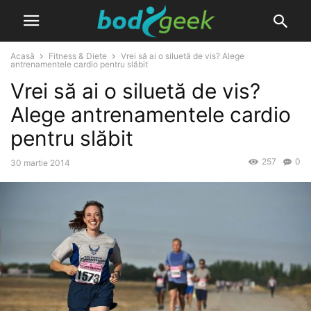
Acasă
Fitness & Diete
Vrei să ai o siluetă de vis? Alege
antrenamentele cardio pentru slăbit
Vrei să ai o siluetă de vis?
Alege antrenamentele cardio
pentru slăbit
257
0
30 martie 2014