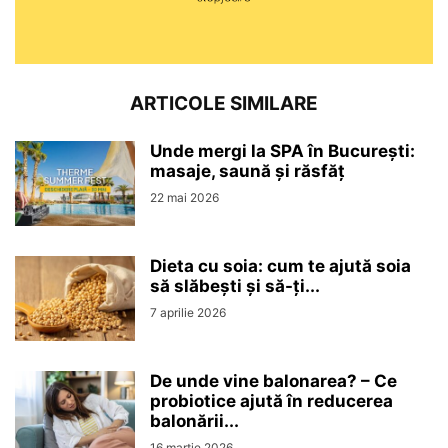
ARTICOLE SIMILARE
Unde mergi la SPA în București:
masaje, saună și răsfăț
22 mai 2026
Dieta cu soia: cum te ajută soia
să slăbești și să-ți...
7 aprilie 2026
De unde vine balonarea? – Ce
probiotice ajută în reducerea
balonării...
16 martie 2026