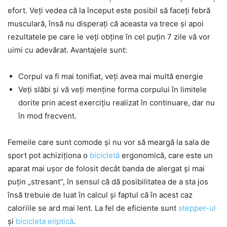
efort. Veți vedea că la început este posibil să faceți febră
musculară, însă nu disperați că aceasta va trece și apoi
rezultatele pe care le veți obține în cel puțin 7 zile vă vor
uimi cu adevărat. Avantajele sunt:
Corpul va fi mai tonifiat, veți avea mai multă energie
Veți slăbi și vă veți menține forma corpului în limitele
dorite prin acest exercițiu realizat în continuare, dar nu
în mod frecvent.
Femeile care sunt comode și nu vor să meargă la sala de
sport pot achiziționa o
bicicletă
ergonomică, care este un
aparat mai ușor de folosit decât banda de alergat și mai
puțin „stresant”, în sensul că dă posibilitatea de a sta jos
însă trebuie de luat în calcul și faptul că în acest caz
caloriile se ard mai lent. La fel de eficiente sunt
stepper-ul
și
bicicleta eliptică
.