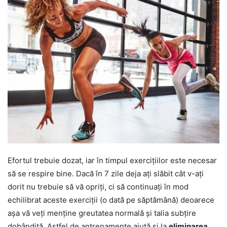
Efortul trebuie dozat, iar în timpul exercițiilor este necesar
să se respire bine. Dacă în 7 zile deja ați slăbit cât v-ați
dorit nu trebuie să vă opriți, ci să continuați în mod
echilibrat aceste exerciții (o dată pe săptămână) deoarece
așa vă veți menține greutatea normală și talia subțire
dobândită. Astfel de antrenamente ajută și la
eliminarea