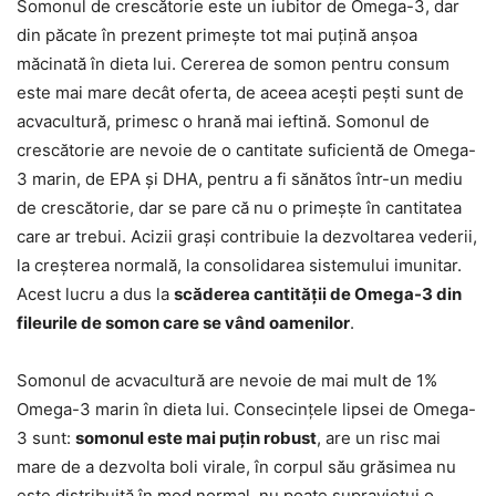
Somonul de crescătorie este un iubitor de Omega-3, dar
din păcate în prezent primește tot mai puțină anșoa
măcinată în dieta lui. Cererea de somon pentru consum
este mai mare decât oferta, de aceea acești pești sunt de
acvacultură, primesc o hrană mai ieftină. Somonul de
crescătorie are nevoie de o cantitate suficientă de Omega-
3 marin, de EPA și DHA, pentru a fi sănătos într-un mediu
de crescătorie, dar se pare că nu o primește în cantitatea
care ar trebui. Acizii grași contribuie la dezvoltarea vederii,
la creșterea normală, la consolidarea sistemului imunitar.
Acest lucru a dus la
scăderea cantității de Omega-3 din
fileurile de somon care se vând oamenilor
.
Somonul de acvacultură are nevoie de mai mult de 1%
Omega-3 marin în dieta lui. Consecințele lipsei de Omega-
3 sunt:
somonul este mai puțin robust
, are un risc mai
mare de a dezvolta boli virale, în corpul său grăsimea nu
este distribuită în mod normal, nu poate supraviețui o