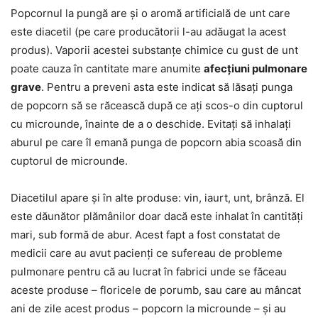
Popcornul la pungă are și o aromă artificială de unt care
este diacetil (pe care producătorii l-au adăugat la acest
produs). Vaporii acestei substanțe chimice cu gust de unt
poate cauza în cantitate mare anumite
afecțiuni pulmonare
grave
. Pentru a preveni asta este indicat să lăsați punga
de popcorn să se răcească după ce ați scos-o din cuptorul
cu microunde, înainte de a o deschide. Evitați să inhalați
aburul pe care îl emană punga de popcorn abia scoasă din
cuptorul de microunde.
Diacetilul apare și în alte produse: vin, iaurt, unt, brânză. El
este dăunător plămânilor doar dacă este inhalat în cantități
mari, sub formă de abur. Acest fapt a fost constatat de
medicii care au avut pacienți ce sufereau de probleme
pulmonare pentru că au lucrat în fabrici unde se făceau
aceste produse – floricele de porumb, sau care au mâncat
ani de zile acest produs – popcorn la microunde – și au