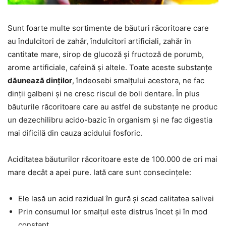
Sunt foarte multe sortimente de băuturi răcoritoare care
au îndulcitori de zahăr, îndulcitori artificiali, zahăr în
cantitate mare, sirop de glucoză și fructoză de porumb,
arome artificiale, cafeină și altele. Toate aceste substanțe
dăunează dinților
, îndeosebi smalțului acestora, ne fac
dinții galbeni și ne cresc riscul de boli dentare. În plus
băuturile răcoritoare care au astfel de substanțe ne produc
un dezechilibru acido-bazic în organism și ne fac digestia
mai dificilă din cauza acidului fosforic.
Aciditatea băuturilor răcoritoare este de 100.000 de ori mai
mare decât a apei pure. Iată care sunt consecințele:
Ele lasă un acid rezidual în gură și scad calitatea salivei
Prin consumul lor smalțul este distrus încet și în mod
constant