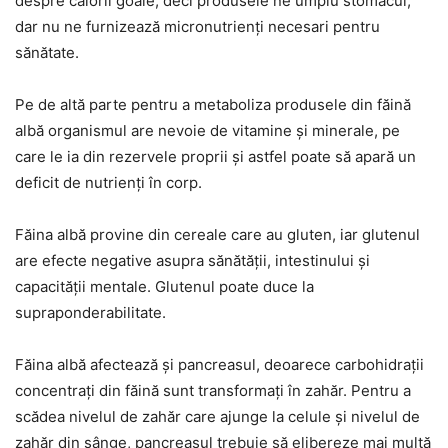
despre calorii goale, deci produsele ne umplu stomacul,
dar nu ne furnizează micronutrienți necesari pentru
sănătate.
Pe de altă parte pentru a metaboliza produsele din făină
albă organismul are nevoie de vitamine și minerale, pe
care le ia din rezervele proprii și astfel poate să apară un
deficit de nutrienți în corp.
Făina albă provine din cereale care au gluten, iar glutenul
are efecte negative asupra sănătății, intestinului și
capacității mentale. Glutenul poate duce la
supraponderabilitate.
Făina albă afectează și pancreasul, deoarece carbohidrații
concentrați din făină sunt transformați în zahăr. Pentru a
scădea nivelul de zahăr care ajunge la celule și nivelul de
zahăr din sânge, pancreasul trebuie să elibereze mai multă